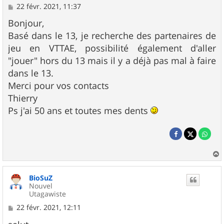
M
22 févr. 2021, 11:37
e
s
Bonjour,
s
Basé dans le 13, je recherche des partenaires de
a
g
jeu en VTTAE, possibilité également d'aller
e
"jouer" hors du 13 mais il y a déjà pas mal à faire
dans le 13.
Merci pour vos contacts
Thierry
Ps j'ai 50 ans et toutes mes dents
a
u
BioSuZ
t
Nouvel
Utagawiste
M
22 févr. 2021, 12:11
e
s