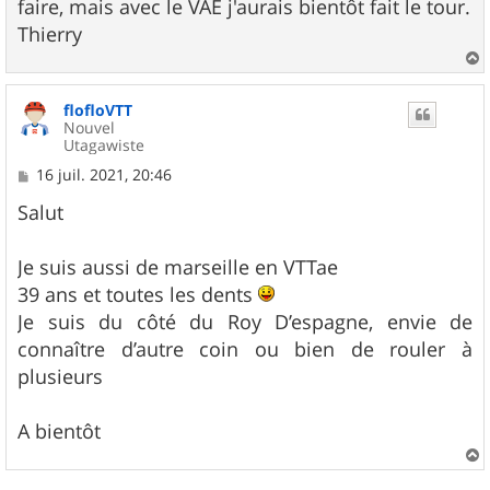
faire, mais avec le VAE j'aurais bientôt fait le tour.
Thierry
a
u
flofloVTT
t
Nouvel
Utagawiste
M
16 juil. 2021, 20:46
e
s
Salut
s
a
g
Je suis aussi de marseille en VTTae
e
39 ans et toutes les dents
Je suis du côté du Roy D’espagne, envie de
connaître d’autre coin ou bien de rouler à
plusieurs
A bientôt
a
u