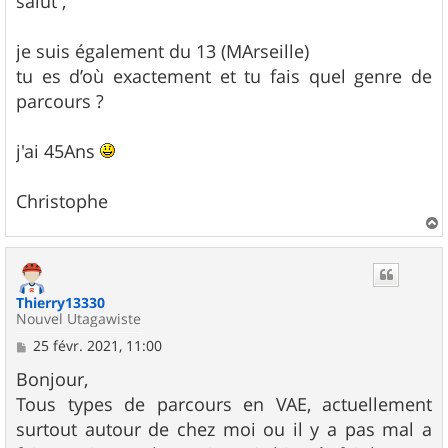
salut ,
s
a
g
je suis également du 13 (MArseille)
e
tu es d’où exactement et tu fais quel genre de
parcours ?
j'ai 45Ans
Christophe
a
u
t
Thierry13330
Nouvel Utagawiste
M
25 févr. 2021, 11:00
e
s
Bonjour,
s
Tous types de parcours en VAE, actuellement
a
g
surtout autour de chez moi ou il y a pas mal a
e