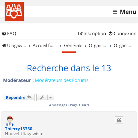
Menu
FAQ
Inscription
Connexion
UtagawaVTT (Randos VTT et VTTAE avec traces GPS)
Accueil forum
Générale
Organisation de sorties & Recherche de partenaires
Organisation de sorties en région Provence Alpes Côte d'Azur
Recherche dans le 13
Modérateur :
Modérateurs des Forums
Répondre
4 messages • Page
1
sur
1
Thierry13330
Nouvel Utagawiste