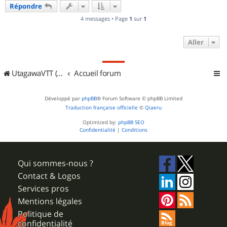
Répondre
t
4 messages • Page
1
sur
1
Aller
UtagawaVTT (Randos VTT et VTTAE avec traces GPS)
Accueil forum
Développé par
phpBB
® Forum Software © phpBB Limited
Traduction française officielle
©
Qiaeru
Optimized by:
phpBB SEO
Confidentialité
|
Conditions
Qui sommes-nous ?
Contact & Logos
Services pros
Mentions légales
Politique de
confidentialité