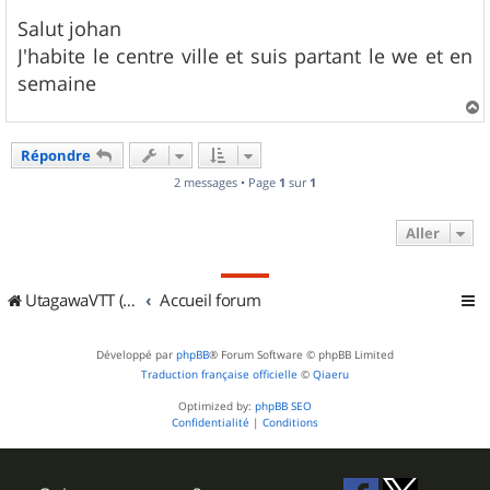
e
s
Salut johan
s
J'habite le centre ville et suis partant le we et en
a
g
semaine
e
a
u
Répondre
t
2 messages • Page
1
sur
1
Aller
UtagawaVTT (Randos VTT et VTTAE avec traces GPS)
Accueil forum
Développé par
phpBB
® Forum Software © phpBB Limited
Traduction française officielle
©
Qiaeru
Optimized by:
phpBB SEO
Confidentialité
|
Conditions