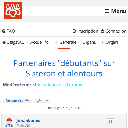
Menu
FAQ
Inscription
Connexion
UtagawaVTT (Randos VTT et VTTAE avec traces GPS)
Accueil forum
Générale
Organisation de sorties & Recherche de partenaires
Organisation de sorties en région Provence Alpes Côte d'Azur
Partenaires "débutants" sur
Sisteron et alentours
Modérateur :
Modérateurs des Forums
Répondre
2 messages • Page
1
sur
1
Johanbones
Nouvel