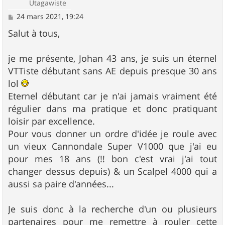
Utagawiste
M
24 mars 2021, 19:24
e
s
Salut à tous,
s
a
g
je me présente, Johan 43 ans, je suis un éternel
e
VTTiste débutant sans AE depuis presque 30 ans
lol
Eternel débutant car je n'ai jamais vraiment été
régulier dans ma pratique et donc pratiquant
loisir par excellence.
Pour vous donner un ordre d'idée je roule avec
un vieux Cannondale Super V1000 que j'ai eu
pour mes 18 ans (!! bon c'est vrai j'ai tout
changer dessus depuis) & un Scalpel 4000 qui a
aussi sa paire d'années...
Je suis donc à la recherche d'un ou plusieurs
partenaires pour me remettre à rouler cette