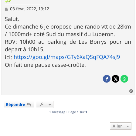
M
03 févr. 2022, 19:12
e
s
Salut,
s
Ce dimanche 6 je propose une rando vtt de 28km
a
g
/ 1000md+ coté Sud du massif du Luberon.
e
RDV: 10h00 au parking de Les Borrys pour un
départ à 10h15.
https://goo.gl/maps/GTy6XaQSqFQA74sJ9
ici:
On fait une pause casse-croûte.
a
u
Répondre
t
1 message • Page
1
sur
1
Aller