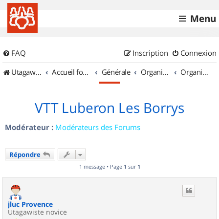
Menu
FAQ
Inscription
Connexion
UtagawaVTT (Randos VTT et VTTAE avec traces GPS)
Accueil forum
Générale
Organisation de sorties & Recherche de partenaires
Organisation de sorties en région Provence Alpes Côte d'Azur
VTT Luberon Les Borrys
Modérateur :
Modérateurs des Forums
Répondre
1 message • Page
1
sur
1
jluc Provence
Utagawiste novice