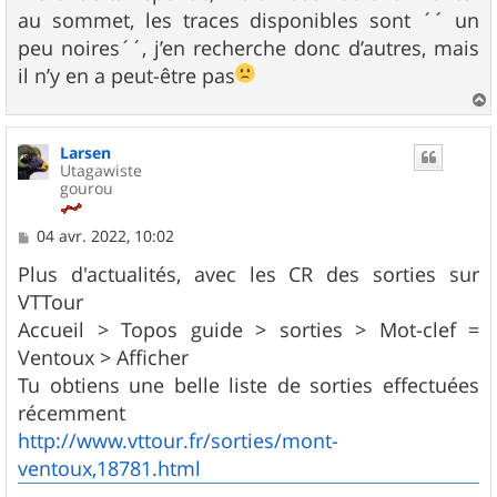
g
au sommet, les traces disponibles sont ´´ un
e
peu noires´´, j’en recherche donc d’autres, mais
il n’y en a peut-être pas
a
u
Larsen
t
Utagawiste
gourou
M
04 avr. 2022, 10:02
e
s
Plus d'actualités, avec les CR des sorties sur
s
VTTour
a
g
Accueil > Topos guide > sorties > Mot-clef =
e
Ventoux > Afficher
Tu obtiens une belle liste de sorties effectuées
récemment
http://www.vttour.fr/sorties/mont-
ventoux,18781.html