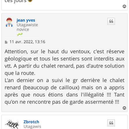
a
u
jean yves
t
Utagawiste
novice
M
11 avr. 2022, 13:16
e
s
Attention, sur le haut du ventoux, c'est réserve
s
géologique et tous les sentiers sont interdits aux
a
g
vtt. A partir du chalet renard, pas d'autre solution
e
que la route.
L'an dernier on a suivi le gr derrière le chalet
renard (beaucoup de cailloux) mais on a appris
après que nous étions dans l'illégalité !!! Tant
qu'on ne rencontre pas de garde assermenté !!!
a
u
Zbrotch
t
Utagawis