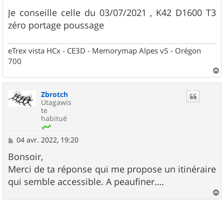
Je conseille celle du 03/07/2021 , K42 D1600 T3
zéro portage poussage
eTrex vista HCx - CE3D - Memorymap Alpes v5 - Orégon
700
a
u
Zbrotch
t
Utagawis
te
habitué
M
04 avr. 2022, 19:20
e
s
Bonsoir,
s
Merci de ta réponse qui me propose un itinéraire
a
g
qui semble accessible. A peaufiner….
e
a
u
t