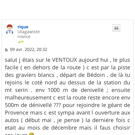
rique
Utagawiste
novice
M
09 avr. 2022, 20:32
e
s
salut j étais sur le VENTOUX aujourd hui , le plus
s
facile ( en dehors de la route ) c est par la piste
a
g
des graviers blancs , départ de Bédoin . de là tu
e
rejoins le coté nord au dessus de la station du
mt serin . env 1000 m de denivellé ; ensuite
malheureusement c est la route reste encore env
500m de dénivellé ??? pour rejoindre le géant de
Provence mais c est sympa avant l ouverture aux
autos ( début mai , je pense ) la derniére fois c
etait au mois de décembre mais il faus choisir
ces jours