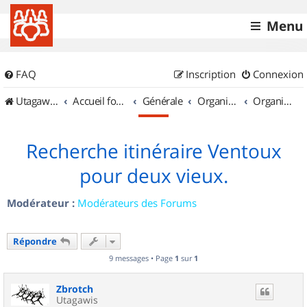
Menu
FAQ
Inscription
Connexion
UtagawaVTT (Randos VTT et VTTAE avec traces GPS)
Accueil forum
Générale
Organisation de sorties & Recherche de partenaires
Organisation de sorties en région Provence Alpes Côte d'Azur
Recherche itinéraire Ventoux
pour deux vieux.
Modérateur :
Modérateurs des Forums
Répondre
9 messages • Page
1
sur
1
Zbrotch
Utagawis