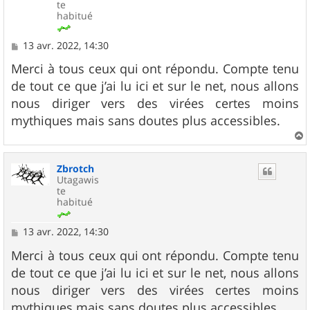
te
habitué
M
13 avr. 2022, 14:30
e
s
Merci à tous ceux qui ont répondu. Compte tenu
s
de tout ce que j’ai lu ici et sur le net, nous allons
a
g
nous diriger vers des virées certes moins
e
mythiques mais sans doutes plus accessibles.
a
u
Zbrotch
t
Utagawis
te
habitué
M
13 avr. 2022, 14:30
e
s
Merci à tous ceux qui ont répondu. Compte tenu
s
de tout ce que j’ai lu ici et sur le net, nous allons
a
g
nous diriger vers des virées certes moins
e
mythiques mais sans doutes plus accessibles.