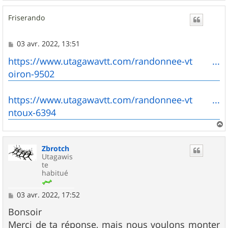
a
u
Friserando
t
M
03 avr. 2022, 13:51
e
s
https://www.utagawavtt.com/randonnee-vt ...
s
oiron-9502
a
g
e
https://www.utagawavtt.com/randonnee-vt ...
ntoux-6394
a
u
Zbrotch
t
Utagawis
te
habitué
M
03 avr. 2022, 17:52
e
s
Bonsoir
s
Merci de ta réponse, mais nous voulons monter
a