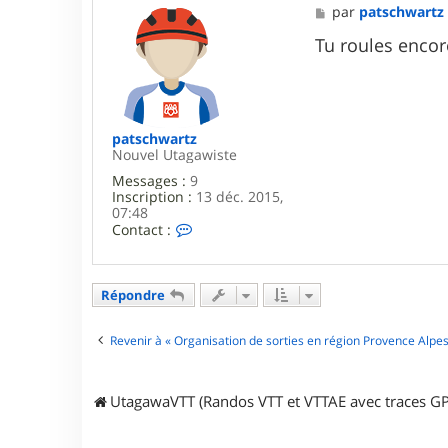
M
par
patschwartz
e
s
Tu roules encor
s
a
g
e
patschwartz
Nouvel Utagawiste
Messages :
9
Inscription :
13 déc. 2015,
07:48
C
Contact :
o
n
t
a
Répondre
c
t
e
Revenir à « Organisation de sorties en région Provence Alpes
r
p
a
UtagawaVTT (Randos VTT et VTTAE avec traces GP
t
s
c