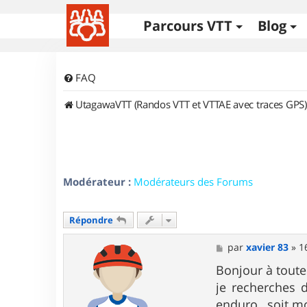
Parcours VTT
Blog
FAQ
UtagawaVTT (Randos VTT et VTTAE avec traces GPS)
Modérateur :
Modérateurs des Forums
Répondre
M
par
xavier 83
»
1
e
s
Bonjour à toute
s
je recherches d
a
g
enduro , soit m