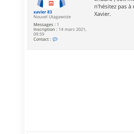
e
n'hésitez pas à
xavier 83
Xavier.
Nouvel Utagawiste
Messages :
1
Inscription :
14 mars 2021,
09:59
C
Contact :
o
n
t
a
c
t
e
r
x
a
v
i
e
r
8
3