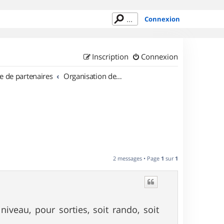
Connexion
Inscription
Connexion
e de partenaires
Organisation de sorties en région Provence Alpes Côte d'Azur
2 messages • Page
1
sur
1
iveau, pour sorties, soit rando, soit