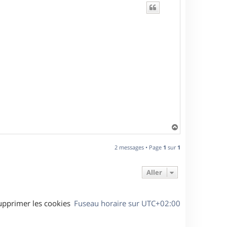
H
a
u
2 messages • Page
1
sur
1
t
Aller
upprimer les cookies
Fuseau horaire sur
UTC+02:00