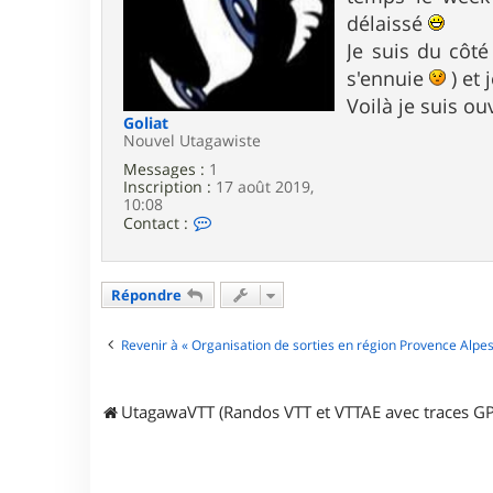
e
délaissé
Je suis du côté
s'ennuie
) et 
Voilà je suis ou
Goliat
Nouvel Utagawiste
Messages :
1
Inscription :
17 août 2019,
10:08
C
Contact :
o
n
t
a
Répondre
c
t
e
Revenir à « Organisation de sorties en région Provence Alpes
r
G
o
UtagawaVTT (Randos VTT et VTTAE avec traces GP
l
i
a
t