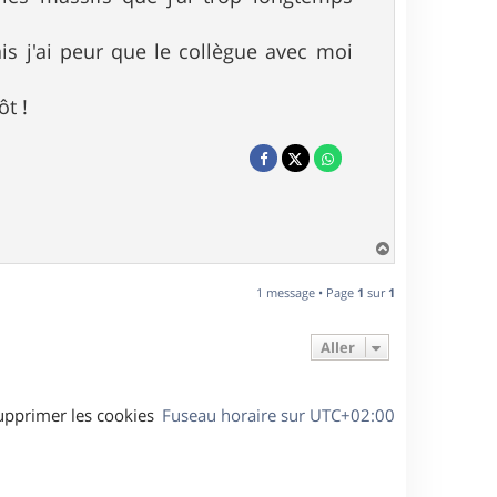
is j'ai peur que le collègue avec moi
ôt !
H
a
u
1 message • Page
1
sur
1
t
Aller
upprimer les cookies
Fuseau horaire sur
UTC+02:00