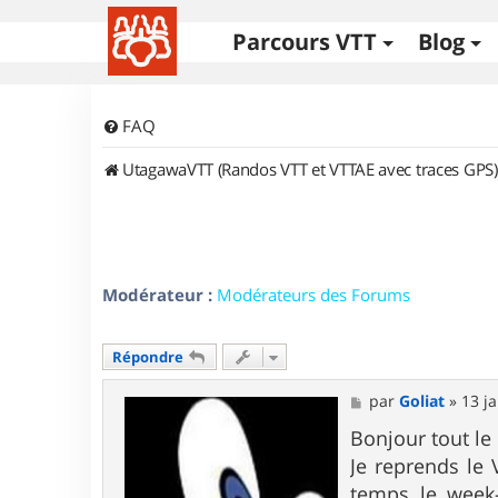
Parcours VTT
Blog
FAQ
UtagawaVTT (Randos VTT et VTTAE avec traces GPS)
Modérateur :
Modérateurs des Forums
Répondre
M
par
Goliat
»
13 ja
e
s
Bonjour tout le
s
Je reprends le
a
g
temps le week-