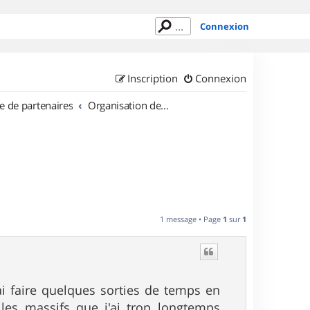
Connexion
Inscription
Connexion
e de partenaires
Organisation de sorties en région Provence Alpes Côte d'Azur
1 message • Page
1
sur
1
i faire quelques sorties de temps en
les massifs que j'ai trop longtemps