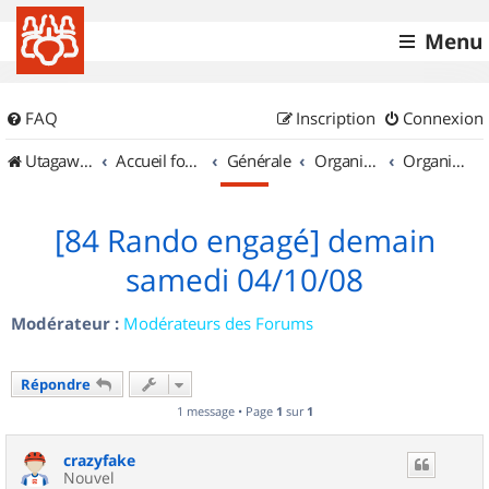
Menu
FAQ
Inscription
Connexion
UtagawaVTT (Randos VTT et VTTAE avec traces GPS)
Accueil forum
Générale
Organisation de sorties & Recherche de partenaires
Organisation de sorties en région Provence Alpes Côte d'Azur
[84 Rando engagé] demain
samedi 04/10/08
Modérateur :
Modérateurs des Forums
Répondre
1 message • Page
1
sur
1
crazyfake
Nouvel