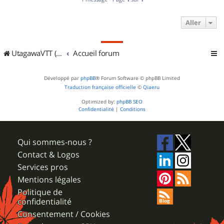
Aller
UtagawaVTT (Randos VTT et VTTAE avec traces GPS)
Accueil forum
Développé par
phpBB
® Forum Software © phpBB Limited
Traduction française officielle
©
Qiaeru
Optimized by:
phpBB SEO
Confidentialité
|
Conditions
Qui sommes-nous ?
Contact & Logos
Services pros
Mentions légales
Politique de
confidentialité
Consentement / Cookies