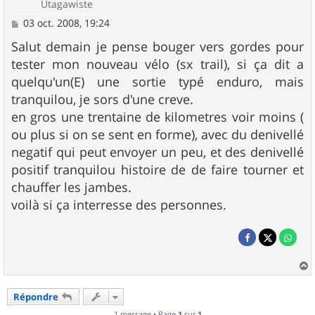
Utagawiste
M
03 oct. 2008, 19:24
e
s
Salut demain je pense bouger vers gordes pour
s
tester mon nouveau vélo (sx trail), si ça dit a
a
g
quelqu'un(E) une sortie typé enduro, mais
e
tranquilou, je sors d'une creve.
en gros une trentaine de kilometres voir moins (
ou plus si on se sent en forme), avec du denivellé
negatif qui peut envoyer un peu, et des denivellé
positif tranquilou histoire de de faire tourner et
chauffer les jambes.
voilà si ça interresse des personnes.
a
u
Répondre
t
1 message • Page
1
sur
1