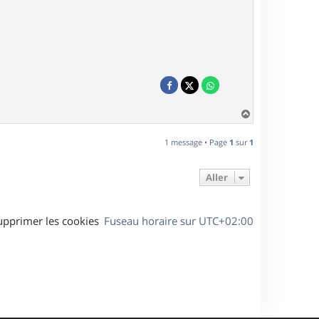
H
a
u
1 message • Page
1
sur
1
t
Aller
upprimer les cookies
Fuseau horaire sur
UTC+02:00