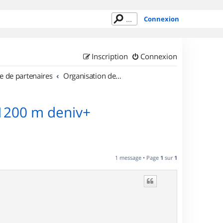
Connexion
Inscription
Connexion
e de partenaires
Organisation de sorties en région Provence Alpes Côte d'Azur
/1200 m deniv+
1 message • Page
1
sur
1