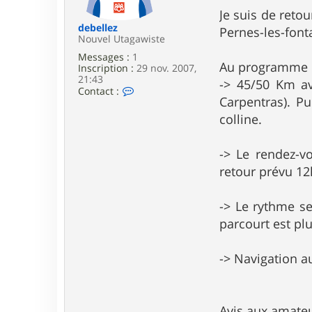
e
Je suis de reto
debellez
Pernes-les-font
Nouvel Utagawiste
Messages :
1
Au programme 
Inscription :
29 nov. 2007,
21:43
-> 45/50 Km av
C
Contact :
Carpentras). P
o
n
colline.
t
a
c
-> Le rendez-v
t
e
retour prévu 1
r
d
e
-> Le rythme se
b
parcourt est plu
e
l
l
e
-> Navigation au
z
Avis aux amateu