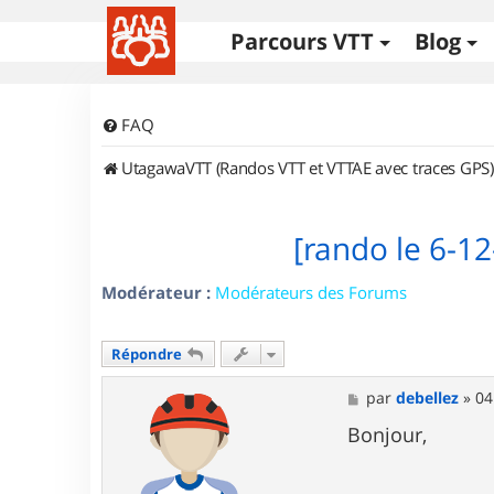
Parcours VTT
Blog
FAQ
UtagawaVTT (Randos VTT et VTTAE avec traces GPS)
[rando le 6-1
Modérateur :
Modérateurs des Forums
Répondre
M
par
debellez
»
04
e
s
Bonjour,
s
a
g