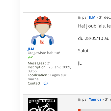
M
par
JLM
»
31 déc.
e
s
Ha! j'oubliais, l
s
a
g
du 28/05/10 au
e
JLM
Salut
Utagawiste habitué
JL
Messages :
21
Inscription :
25 janv. 2009,
09:56
Localisation :
Lagny sur
marne
C
Contact :
o
n
t
a
M
par
Yannos
»
31 
c
e
t
s
e
s