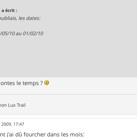
 a écrit :
oubliais, les dates:
/05/10 au 01/02/10
emontes le temps ?
on Lux Trail
 2009, 17:47
nt j'ai dû fourcher dans les mois: