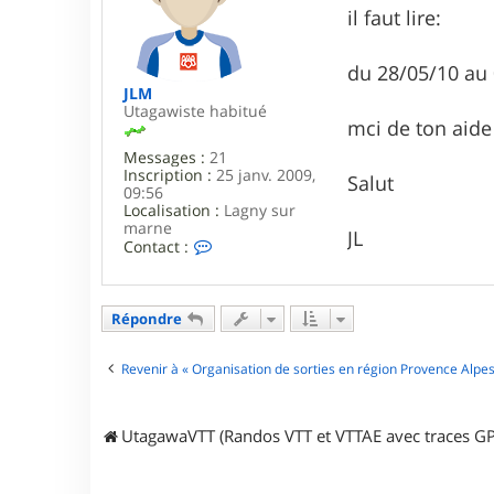
s
il faut lire:
a
g
e
du 28/05/10 au
JLM
Utagawiste habitué
mci de ton aide
Messages :
21
Inscription :
25 janv. 2009,
Salut
09:56
Localisation :
Lagny sur
marne
JL
C
Contact :
o
n
t
a
Répondre
c
t
e
Revenir à « Organisation de sorties en région Provence Alpes
r
J
L
UtagawaVTT (Randos VTT et VTTAE avec traces GP
M