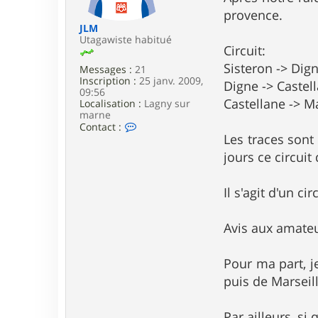
e
provence.
JLM
Utagawiste habitué
Circuit:
Sisteron -> Dig
Messages :
21
Inscription :
25 janv. 2009,
Digne -> Castel
09:56
Castellane -> 
Localisation :
Lagny sur
marne
C
Contact :
o
Les traces sont
n
jours ce circuit
t
a
c
Il s'agit d'un cir
t
e
r
Avis aux amateu
J
L
M
Pour ma part, j
puis de Marseil
Par ailleurs, si