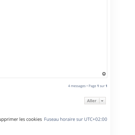
H
a
u
4 messages • Page
1
sur
1
t
Aller
upprimer les cookies
Fuseau horaire sur
UTC+02:00