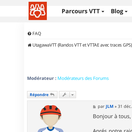
Parcours VTT
Blog
FAQ
UtagawaVTT (Randos VTT et VTTAE avec traces GPS)
Modérateur :
Modérateurs des Forums
Répondre
M
par
JLM
»
31 déc.
e
s
Bonjour à tous,
s
a
g
Aprés notre rai