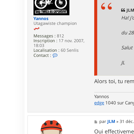
r
a
J
g
JLM
L
e
Ha! j'
Yannos
M
Utagawiste champion
du 28
Messages :
812
Inscription :
17 nov. 2007,
18:03
Salut
Localisation :
60 Senlis
C
Contact :
o
JL
n
t
a
c
Alors toi, tu r
t
e
r
Yannos
Y
edge
1040 sur Cany
a
n
n
o
M
par
JLM
»
31 déc.
s
e
s
Oui effectiveme