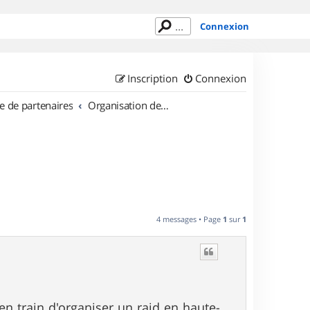
Connexion
Inscription
Connexion
e de partenaires
Organisation de sorties en région Provence Alpes Côte d'Azur
4 messages • Page
1
sur
1
 en train d'organiser un raid en haute-