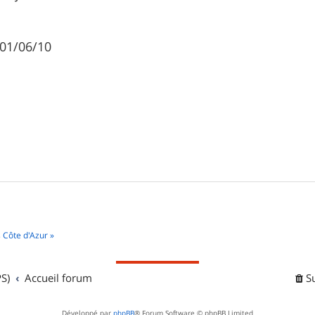
 01/06/10
 Côte d'Azur »
S)
Accueil forum
S
Développé par
phpBB
® Forum Software © phpBB Limited