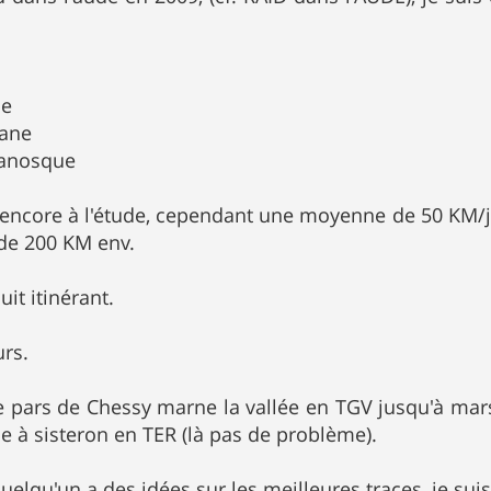
ne
lane
Manosque
 encore à l'étude, cependant une moyenne de 50 KM/jo
 de 200 KM env.
cuit itinérant.
rs.
e pars de Chessy marne la vallée en TGV jusqu'à marsei
le à sisteron en TER (là pas de problème).
 quelqu'un a des idées sur les meilleures traces, je suis