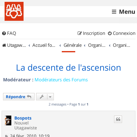
Menu
FAQ
Inscription
Connexion
UtagawaVTT (Randos VTT et VTTAE avec traces GPS)
Accueil forum
Générale
Organisation de sorties & Recherche de partenaires
Organisation de sorties en région Provence Alpes Côte d'Azur
La descente de l'ascension
Modérateur :
Modérateurs des Forums
Répondre
2 messages • Page
1
sur
1
Bospots
Nouvel
Utagawiste
M
24 févr. 2010, 10:19