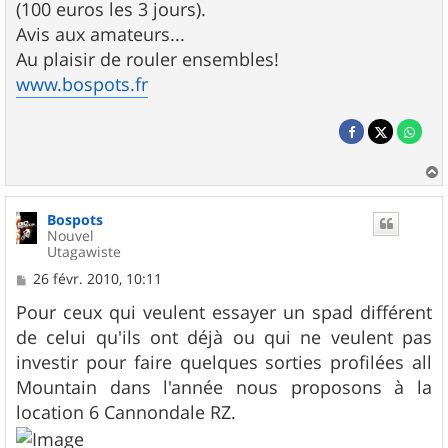
(100 euros les 3 jours).
Avis aux amateurs...
Au plaisir de rouler ensembles!
www.bospots.fr
a
u
Bospots
t
Nouvel
Utagawiste
M
26 févr. 2010, 10:11
e
s
Pour ceux qui veulent essayer un spad différent
s
de celui qu'ils ont déjà ou qui ne veulent pas
a
g
investir pour faire quelques sorties profilées all
e
Mountain dans l'année nous proposons à la
location 6 Cannondale RZ.