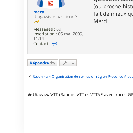
e
(ou proche hist
meca
fait de mieux q
Utagawiste passionné
Merci
Messages :
69
Inscription :
05 mai 2009,
11:14
C
Contact :
o
n
t
a
Répondre
c
t
e
Revenir à « Organisation de sorties en région Provence Alpes
r
m
e
UtagawaVTT (Randos VTT et VTTAE avec traces GP
c
a