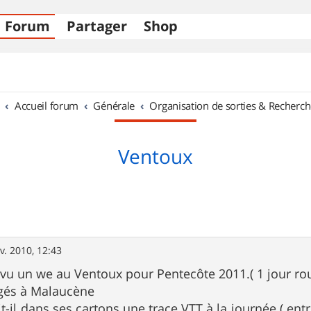
Forum
Partager
Shop
Accueil forum
Générale
Organisation de sorties & Recherch
Ventoux
v. 2010, 12:43
u un we au Ventoux pour Pentecôte 2011.( 1 jour rou
gés à Malaucène
t-il dans ses cartons une trace VTT à la journée ( en