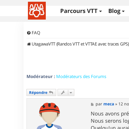
Parcours VTT
Blog
FAQ
UtagawaVTT (Randos VTT et VTTAE avec traces GPS)
Modérateur :
Modérateurs des Forums
Répondre
M
par
meca
»
12 no
e
s
Nous avons prév
s
Nous serons lo
a
g
Quelqu'un aurai