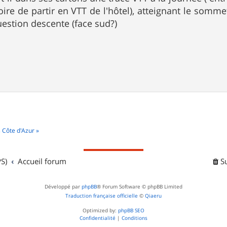
oire de partir en VTT de l'hôtel), atteignant le som
uestion descente (face sud?)
 Côte d'Azur »
S)
Accueil forum
S
Développé par
phpBB
® Forum Software © phpBB Limited
Traduction française officielle
©
Qiaeru
Optimized by:
phpBB SEO
Confidentialité
|
Conditions