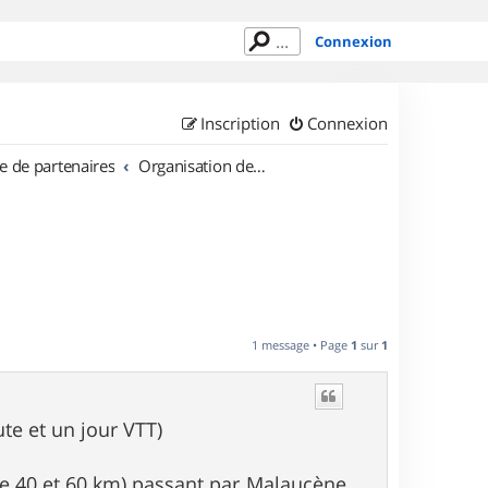
Connexion
Inscription
Connexion
e de partenaires
Organisation de sorties en région Provence Alpes Côte d'Azur
1 message • Page
1
sur
1
te et un jour VTT)
tre 40 et 60 km) passant par Malaucène