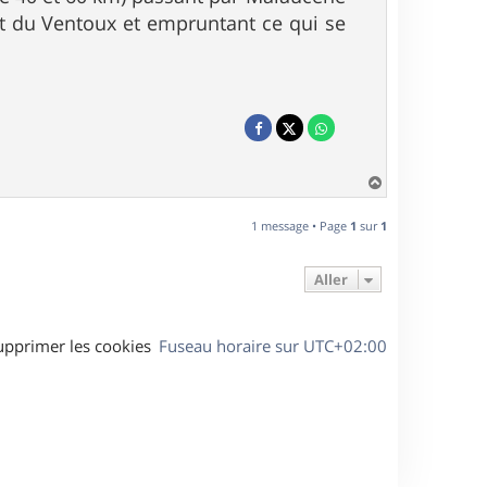
met du Ventoux et empruntant ce qui se
H
a
u
1 message • Page
1
sur
1
t
Aller
upprimer les cookies
Fuseau horaire sur
UTC+02:00