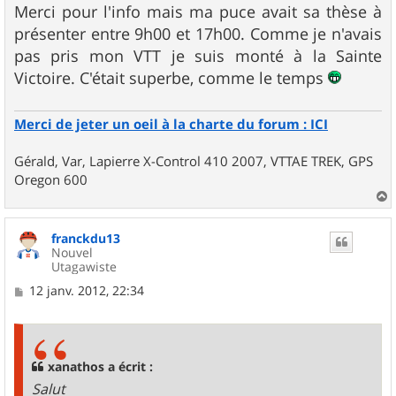
s
Merci pour l'info mais ma puce avait sa thèse à
s
présenter entre 9h00 et 17h00. Comme je n'avais
a
g
pas pris mon VTT je suis monté à la Sainte
e
Victoire. C'était superbe, comme le temps
Merci de jeter un oeil à la charte du forum : ICI
Gérald, Var, Lapierre X-Control 410 2007, VTTAE TREK, GPS
Oregon 600
a
u
franckdu13
t
Nouvel
Utagawiste
M
12 janv. 2012, 22:34
e
s
s
a
g
xanathos a écrit :
e
Salut