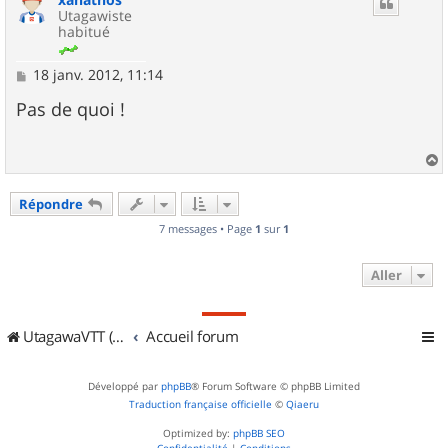
Utagawiste
habitué
M
18 janv. 2012, 11:14
e
s
Pas de quoi !
s
a
g
e
a
u
Répondre
t
7 messages • Page
1
sur
1
Aller
UtagawaVTT (Randos VTT et VTTAE avec traces GPS)
Accueil forum
Développé par
phpBB
® Forum Software © phpBB Limited
Traduction française officielle
©
Qiaeru
Optimized by:
phpBB SEO