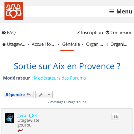
Menu
FAQ
Inscription
Connexion
UtagawaVTT (Randos VTT et VTTAE avec traces GPS)
Accueil forum
Générale
Organisation de sorties & Recherche de partenaires
Organisation de sorties en région Provence Alpes Côte d'Azur
Sortie sur Aix en Provence ?
Modérateur :
Modérateurs des Forums
Répondre
7 messages • Page
1
sur
1
gerald_83
Utagawiste
gourou