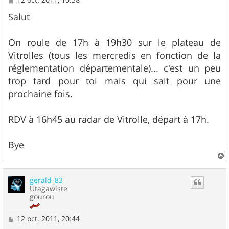
e
s
Salut
s
a
g
On roule de 17h à 19h30 sur le plateau de
e
Vitrolles (tous les mercredis en fonction de la
réglementation départementale)... c'est un peu
trop tard pour toi mais qui sait pour une
prochaine fois.
RDV à 16h45 au radar de Vitrolle, départ à 17h.
Bye
a
u
gerald_83
t
Utagawiste
gourou
M
12 oct. 2011, 20:44
e