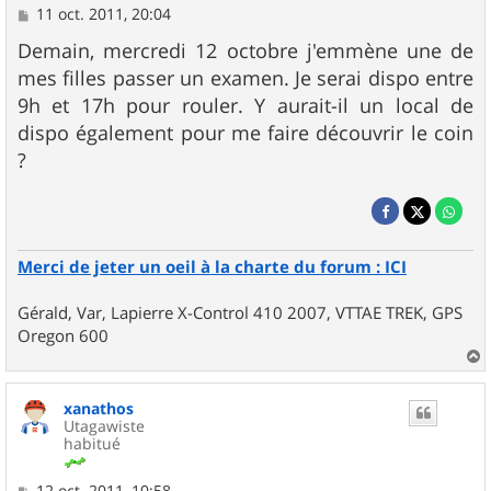
M
11 oct. 2011, 20:04
e
s
Demain, mercredi 12 octobre j'emmène une de
s
mes filles passer un examen. Je serai dispo entre
a
g
9h et 17h pour rouler. Y aurait-il un local de
e
dispo également pour me faire découvrir le coin
?
Merci de jeter un oeil à la charte du forum : ICI
Gérald, Var, Lapierre X-Control 410 2007, VTTAE TREK, GPS
Oregon 600
a
u
xanathos
t
Utagawiste
habitué
M
12 oct. 2011, 10:58