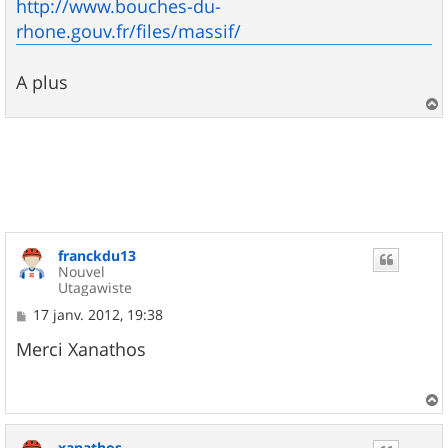
http://www.bouches-du-
rhone.gouv.fr/files/massif/
A plus
a
u
t
franckdu13
Nouvel
Utagawiste
M
17 janv. 2012, 19:38
e
s
Merci Xanathos
s
a
g
e
a
u
xanathos
t