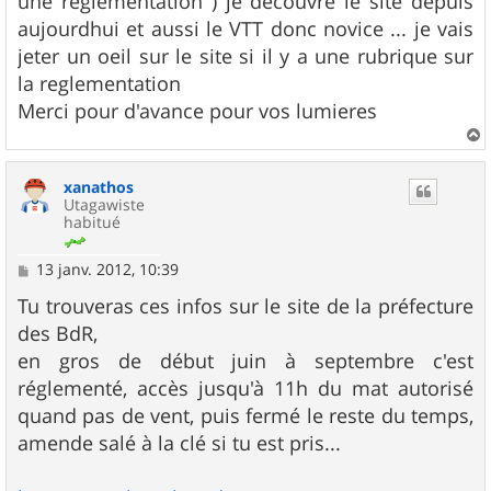
une reglementation ) je decouvre le site depuis
aujourdhui et aussi le VTT donc novice ... je vais
jeter un oeil sur le site si il y a une rubrique sur
la reglementation
Merci pour d'avance pour vos lumieres
a
u
xanathos
t
Utagawiste
habitué
M
13 janv. 2012, 10:39
e
s
Tu trouveras ces infos sur le site de la préfecture
s
des BdR,
a
g
en gros de début juin à septembre c'est
e
réglementé, accès jusqu'à 11h du mat autorisé
quand pas de vent, puis fermé le reste du temps,
amende salé à la clé si tu est pris...