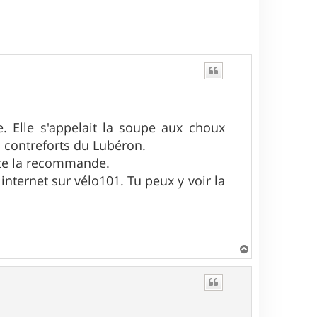
. Elle s'appelait la soupe aux choux
 contreforts du Lubéron.
 te la recommande.
internet sur vélo101. Tu peux y voir la
H
a
u
t