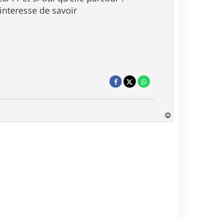
interesse de savoir
H
a
u
t