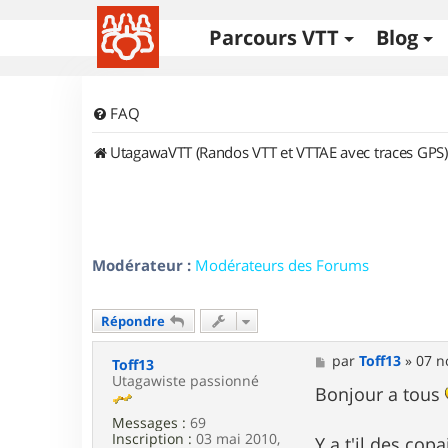
Parcours VTT
Blog
FAQ
UtagawaVTT (Randos VTT et VTTAE avec traces GPS)
Modérateur :
Modérateurs des Forums
Répondre
M
par
Toff13
»
07 n
Toff13
e
Utagawiste passionné
s
Bonjour a tous
s
Messages :
69
a
Inscription :
03 mai 2010,
g
Y a t'il des cop