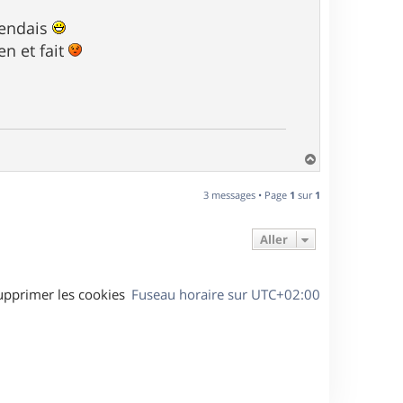
tendais
en et fait
H
a
u
3 messages • Page
1
sur
1
t
Aller
upprimer les cookies
Fuseau horaire sur
UTC+02:00