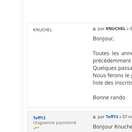
M
par
KNUCHEL
»
0
KNUCHEL
e
s
Bonjour,
s
a
g
Toutes les ann
e
précédemment et
Quelques passa
Nous ferons le g
liste des inscrit
Bonne rando
M
par
Toff13
»
07 n
Toff13
e
Utagawiste passionné
s
Bonjour Knuche
s