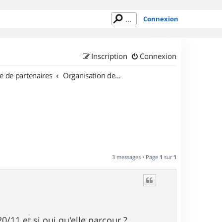
Connexion
Inscription
Connexion
e de partenaires
Organisation de sorties en région Provence Alpes Côte d'Azur
3 messages • Page
1
sur
1
0/11 et si oui qu'elle parcour ?