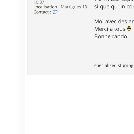
10:37
e
si quelqu'un co
Localisation :
Martigues 13
C
Contact :
o
Moi avec des am
n
t
Merci a tous
a
c
Bonne rando
t
e
r
T
o
f
specialized stump
f
1
3