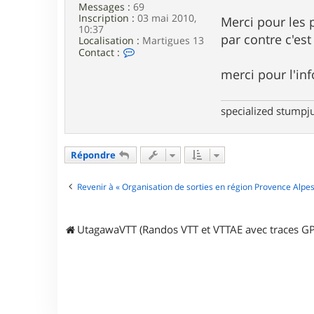
Messages :
69
a
Inscription :
03 mai 2010,
g
Merci pour les 
10:37
e
par contre c'est
Localisation :
Martigues 13
C
Contact :
o
merci pour l'inf
n
t
a
c
specialized stump
t
e
r
T
Répondre
o
f
f
Revenir à « Organisation de sorties en région Provence Alpes
1
3
UtagawaVTT (Randos VTT et VTTAE avec traces GP