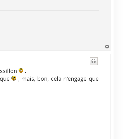
H
a
u
t
ssillon
.
gique
, mais, bon, cela n'engage que