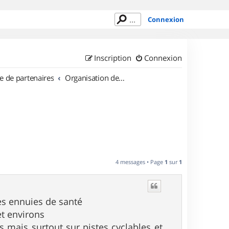
Connexion
Inscription
Connexion
e de partenaires
Organisation de sorties en région Provence Alpes Côte d'Azur
4 messages • Page
1
sur
1
des ennuies de santé
et environs
s mais surtout sur pistes cyclables et