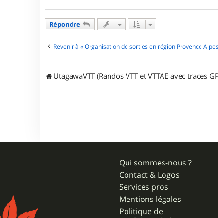
n
t
a
Répondre
c
t
e
Revenir à « Organisation de sorties en région Provence Alpes
r
d
e
UtagawaVTT (Randos VTT et VTTAE avec traces GP
n
i
s
p
a
Qui sommes-nous ?
Contact & Logos
Services pros
Mentions légales
Politique de