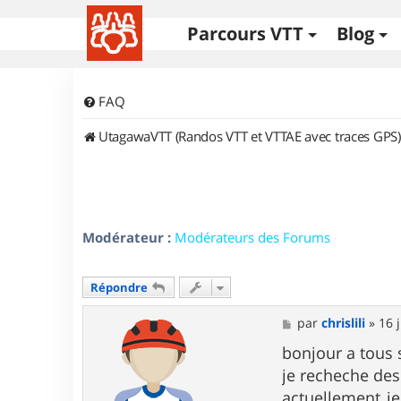
Parcours VTT
Blog
FAQ
UtagawaVTT (Randos VTT et VTTAE avec traces GPS)
Modérateur :
Modérateurs des Forums
Répondre
M
par
chrislili
»
16 
e
s
bonjour a tous 
s
je recheche des
a
g
actuellement je