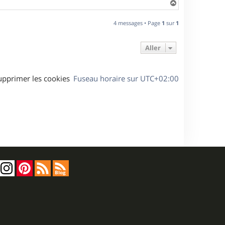
H
a
u
4 messages • Page
1
sur
1
t
Aller
upprimer les cookies
Fuseau horaire sur
UTC+02:00