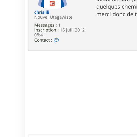
e
quelques chem
chrislili
merci donc de to
Nouvel Utagawiste
Messages :
1
Inscription :
16 juil. 2012,
08:41
C
Contact :
o
n
t
a
c
t
e
r
c
h
r
i
s
l
i
l
i