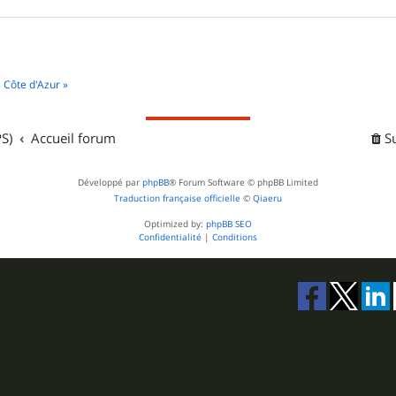
 Côte d'Azur »
S)
Accueil forum
S
Développé par
phpBB
® Forum Software © phpBB Limited
Traduction française officielle
©
Qiaeru
Optimized by:
phpBB SEO
Confidentialité
|
Conditions