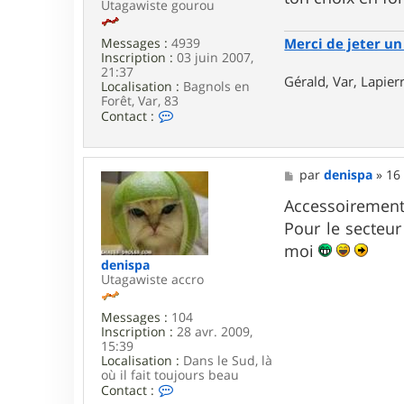
Utagawiste gourou
Merci de jeter un 
Messages :
4939
Inscription :
03 juin 2007,
21:37
Gérald, Var, Lapie
Localisation :
Bagnols en
Forêt, Var, 83
C
Contact :
o
n
t
a
M
par
denispa
»
16
c
e
t
s
Accessoirement,
e
s
Pour le secteur
r
a
g
g
moi
e
e
denispa
r
Utagawiste accro
a
l
d
Messages :
104
_
Inscription :
28 avr. 2009,
8
15:39
3
Localisation :
Dans le Sud, là
où il fait toujours beau
C
Contact :
o