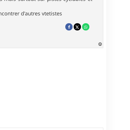
contrer d'autres vtetistes
H
a
u
t