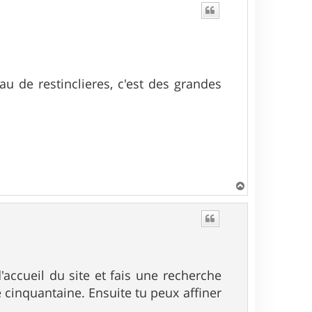
au de restinclieres, c'est des grandes
H
a
u
t
'accueil du site et fais une recherche
e cinquantaine. Ensuite tu peux affiner