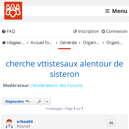
Menu
FAQ
Inscription
Connexion
UtagawaVTT (Randos VTT et VTTAE avec traces GPS)
Accueil forum
Générale
Organisation de sorties & Recherche de partenaires
Organisation de sorties en région Provence Alpes Côte d'Azur
cherche vttistesaux alentour de
sisteron
Modérateur :
Modérateurs des Forums
Répondre
3 messages • Page
1
sur
1
orbea04
Nouvel