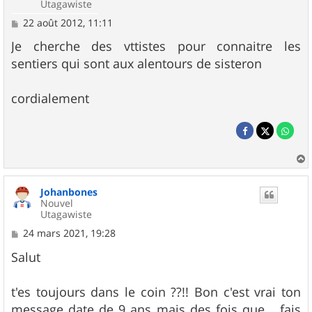
Utagawiste
M
22 août 2012, 11:11
e
s
Je cherche des vttistes pour connaitre les
s
sentiers qui sont aux alentours de sisteron
a
g
e
cordialement
a
u
Johanbones
t
Nouvel
Utagawiste
M
24 mars 2021, 19:28
e
s
Salut
s
a
g
t'es toujours dans le coin ??!! Bon c'est vrai ton
e
message date de 9 ans mais des fois que... fais