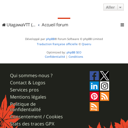
Aller
UtagawaVTT (Randos VTT et VTTAE avec traces GPS)
Accueil forum
Développé par
phpBB
® Forum Software © phpBB Limited
Traduction française officielle
©
Qiaeru
Optimized by:
phpBB SEO
Confidentialité
|
Conditions
Qui sommes-nous ?
Contact & Logos
Services pros
Mentions légales
Politique de
confidentialité
Consentement / Cookies
Stats des traces GPX