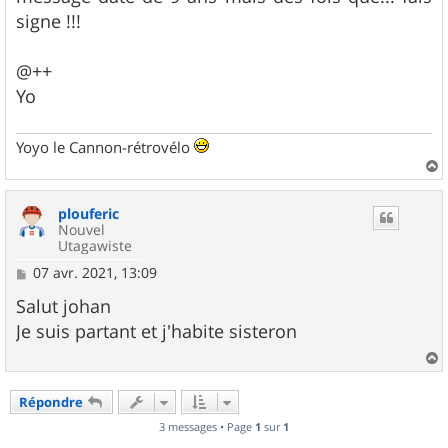
signe !!!
@++
Yo
Yoyo le Cannon-rétrovélo
a
u
plouferic
t
Nouvel
Utagawiste
M
07 avr. 2021, 13:09
e
s
Salut johan
s
Je suis partant et j'habite sisteron
a
g
e
a
u
Répondre
t
3 messages • Page
1
sur
1