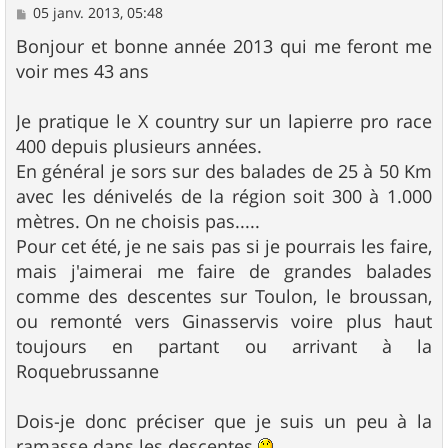
M
05 janv. 2013, 05:48
e
s
Bonjour et bonne année 2013 qui me feront me
s
voir mes 43 ans
a
g
e
Je pratique le X country sur un lapierre pro race
400 depuis plusieurs années.
En général je sors sur des balades de 25 à 50 Km
avec les dénivelés de la région soit 300 à 1.000
mètres. On ne choisis pas.....
Pour cet été, je ne sais pas si je pourrais les faire,
mais j'aimerai me faire de grandes balades
comme des descentes sur Toulon, le broussan,
ou remonté vers Ginasservis voire plus haut
toujours en partant ou arrivant à la
Roquebrussanne
Dois-je donc préciser que je suis un peu à la
ramasse dans les descentes