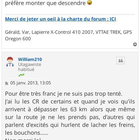
préfère monter que descendre
Merci de jeter un oeil à la charte du forum : ICI
Gérald, Var, Lapierre X-Control 410 2007, VTTAE TREK, GPS
Oregon 600
a
u
William210
t
Utagawiste
habitué
M
05 janv. 2013, 13:05
e
s
Pour être très franc je ne suis pas trop tenté.
s
J'ai lu les CR de certains et quand je vois qu'ils
a
g
arrivent à dépasser les 63 km alors que même
e
sur la route je ne les prends pas, d'autres qui
parlent d'excités qui hurlent de lacher les freins,
les bouchons.....