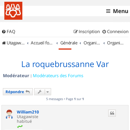
Menu
FAQ
Inscription
Connexion
UtagawaVTT (Randos VTT et VTTAE avec traces GPS)
Accueil forum
Générale
Organisation de sorties & Recherche de partenaires
Organisation de sorties en région Provence Alpes Côte d'Azur
La roquebrussanne Var
Modérateur :
Modérateurs des Forums
Répondre
5 messages • Page
1
sur
1
William210
Utagawiste
habitué