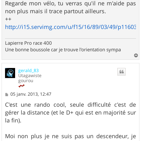
Regarde mon vélo, tu verras qu'il ne m'aide pas
non plus mais il trace partout ailleurs.
++
http://i15.servimg.com/u/f15/16/89/03/49/p116031
Lapierre Pro race 400
Une bonne boussole car je trouve l'orientation sympa
a
u
gerald_83
t
Utagawiste
gourou
M
05 janv. 2013, 12:47
e
s
C'est une rando cool, seule difficulté c'est de
s
gérer la distance (et le D+ qui est en majorité sur
a
g
la fin).
e
Moi non plus je ne suis pas un descendeur, je