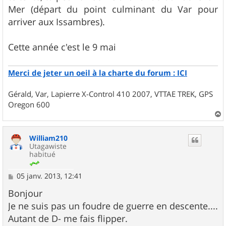
Mer (départ du point culminant du Var pour
arriver aux Issambres).
Cette année c'est le 9 mai
Merci de jeter un oeil à la charte du forum : ICI
Gérald, Var, Lapierre X-Control 410 2007, VTTAE TREK, GPS
Oregon 600
a
u
William210
t
Utagawiste
habitué
M
05 janv. 2013, 12:41
e
s
Bonjour
s
Je ne suis pas un foudre de guerre en descente....
a
g
Autant de D- me fais flipper.
e