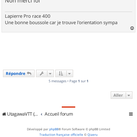
Non merci lol
Lapierre Pro race 400
Une bonne boussole car je trouve l'orientation sympa
a
u
t
Répondre
5 messages • Page
1
sur
1
Aller
UtagawaVTT (Randos VTT et VTTAE avec traces GPS)
Accueil forum
Développé par
phpBB
® Forum Software © phpBB Limited
Traduction française officielle
©
Qiaeru