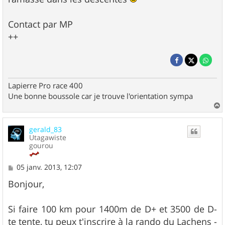
Contact par MP
++
Lapierre Pro race 400
Une bonne boussole car je trouve l'orientation sympa
a
u
gerald_83
t
Utagawiste
gourou
M
05 janv. 2013, 12:07
e
s
Bonjour,
s
a
g
Si faire 100 km pour 1400m de D+ et 3500 de D-
e
te tente, tu peux t'inscrire à la rando du Lachens -