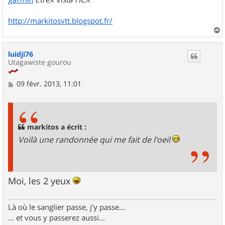
http://markitosvtt.blogspot.fr/
a
u
luidji76
t
Utagawiste gourou
M
09 févr. 2013, 11:01
e
s
s
a
g
markitos a écrit :
e
Voilà une randonnée qui me fait de l'oeil
Moi, les 2 yeux
Là où le sanglier passe, j'y passe...
... et vous y passerez aussi...