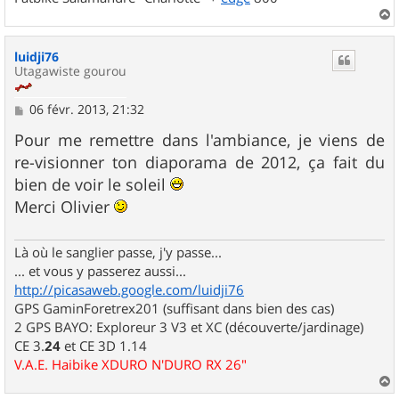
a
u
luidji76
t
Utagawiste gourou
M
06 févr. 2013, 21:32
e
s
Pour me remettre dans l'ambiance, je viens de
s
re-visionner ton diaporama de 2012, ça fait du
a
g
bien de voir le soleil
e
Merci Olivier
Là où le sanglier passe, j'y passe...
... et vous y passerez aussi...
http://picasaweb.google.com/luidji76
GPS GaminForetrex201 (suffisant dans bien des cas)
2 GPS BAYO: Exploreur 3 V3 et XC (découverte/jardinage)
CE 3.
24
et CE 3D 1.14
V.A.E. Haibike XDURO N'DURO RX 26"
a