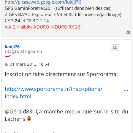
http://picasaweb.google.com/luidji76
GPS GaminForetrex201 (suffisant dans bien des cas)
2 GPS BAYO: Exploreur 3 V3 et XC (découverte/jardinage)
CE 3.
24
et CE 3D 1.14
V.A.E. Haibike XDURO N'DURO RX 26"
a
u
luidji76
t
Utagawiste gourou
M
01 mars 2013, 18:54
e
s
Inscription faite directement sur Sportorama:
s
a
g
http://www.sportorama.fr/inscriptions/l ...
e
index.html
@Gérald83: Ça marche mieux que sur le site du
Lachens