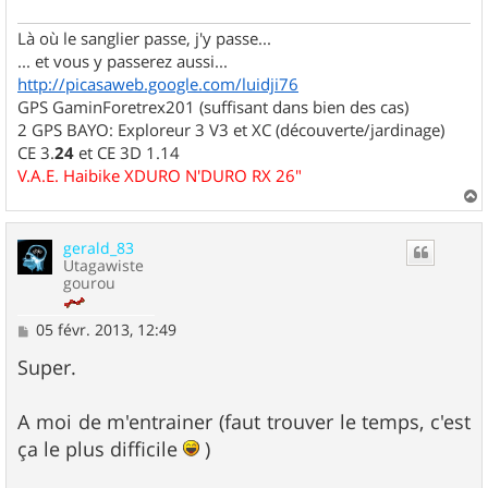
Là où le sanglier passe, j'y passe...
... et vous y passerez aussi...
http://picasaweb.google.com/luidji76
GPS GaminForetrex201 (suffisant dans bien des cas)
2 GPS BAYO: Exploreur 3 V3 et XC (découverte/jardinage)
CE 3.
24
et CE 3D 1.14
V.A.E. Haibike XDURO N'DURO RX 26"
a
u
gerald_83
t
Utagawiste
gourou
M
05 févr. 2013, 12:49
e
s
Super.
s
a
g
A moi de m'entrainer (faut trouver le temps, c'est
e
ça le plus difficile
)