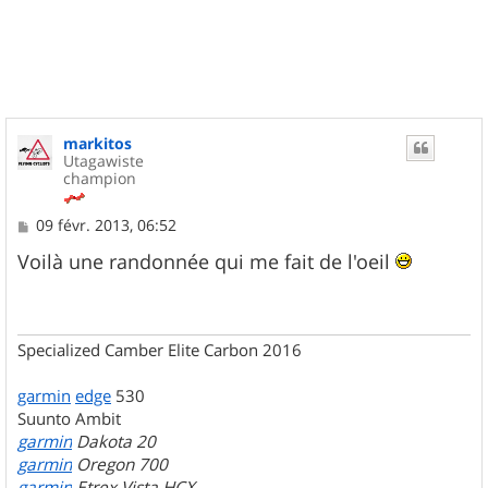
u
t
markitos
Utagawiste
champion
M
09 févr. 2013, 06:52
e
s
Voilà une randonnée qui me fait de l'oeil
s
a
g
e
Specialized Camber Elite Carbon 2016
garmin
edge
530
Suunto Ambit
garmin
Dakota 20
garmin
Oregon 700
garmin
Etrex Vista HCX