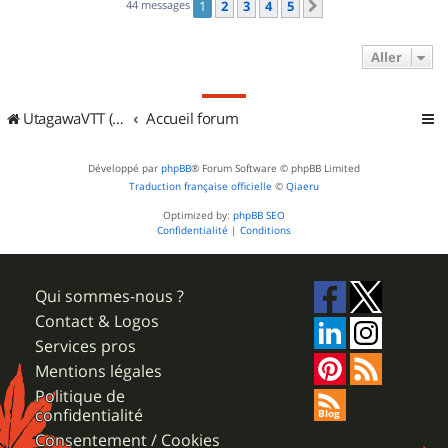
44 messages
1
2
3
4
5
Suivant
Aller
UtagawaVTT (Randos VTT et VTTAE avec traces GPS)
Accueil forum
Développé par
phpBB
® Forum Software © phpBB Limited
Traduction française officielle
©
Qiaeru
Optimized by:
phpBB SEO
Confidentialité
|
Conditions
Qui sommes-nous ?
Contact & Logos
Services pros
Mentions légales
Politique de
confidentialité
Consentement / Cookies