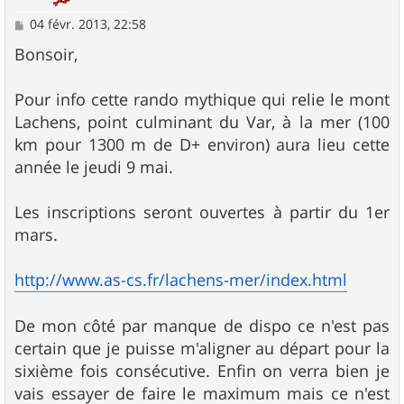
M
04 févr. 2013, 22:58
e
s
Bonsoir,
s
a
g
Pour info cette rando mythique qui relie le mont
e
Lachens, point culminant du Var, à la mer (100
km pour 1300 m de D+ environ) aura lieu cette
année le jeudi 9 mai.
Les inscriptions seront ouvertes à partir du 1er
mars.
http://www.as-cs.fr/lachens-mer/index.html
De mon côté par manque de dispo ce n'est pas
certain que je puisse m'aligner au départ pour la
sixième fois consécutive. Enfin on verra bien je
vais essayer de faire le maximum mais ce n'est