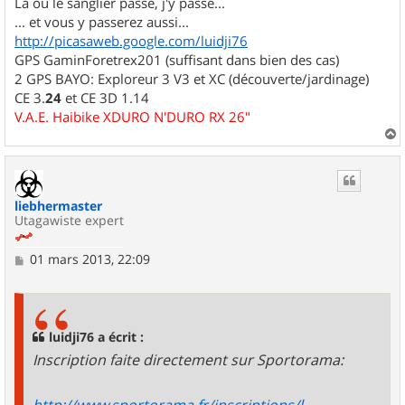
Là où le sanglier passe, j'y passe...
... et vous y passerez aussi...
http://picasaweb.google.com/luidji76
GPS GaminForetrex201 (suffisant dans bien des cas)
2 GPS BAYO: Exploreur 3 V3 et XC (découverte/jardinage)
CE 3.
24
et CE 3D 1.14
V.A.E. Haibike XDURO N'DURO RX 26"
a
u
t
liebhermaster
Utagawiste expert
M
01 mars 2013, 22:09
e
s
s
a
g
luidji76 a écrit :
e
Inscription faite directement sur Sportorama: