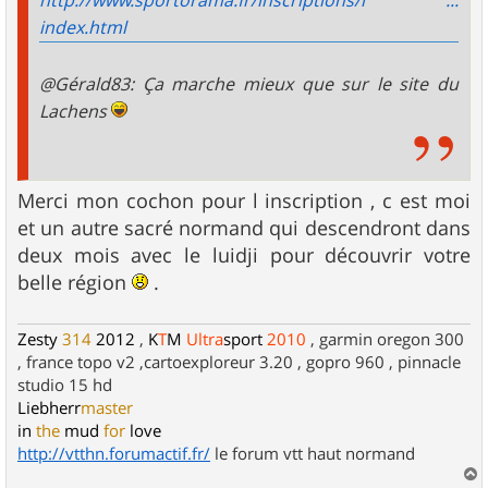
http://www.sportorama.fr/inscriptions/l ...
index.html
@Gérald83: Ça marche mieux que sur le site du
Lachens
Merci mon cochon pour l inscription , c est moi
et un autre sacré normand qui descendront dans
deux mois avec le luidji pour découvrir votre
belle région
.
Zesty
314
2012
,
K
T
M
Ultra
sport
2010
, garmin oregon 300
, france topo v2 ,cartoexploreur 3.20 , gopro 960 , pinnacle
studio 15 hd
Liebherr
master
in
the
mud
for
love
http://vtthn.forumactif.fr/
le forum vtt haut normand