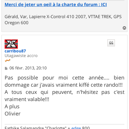
Merci de jeter un oeil à la charte du forum : ICI
Gérald, Var, Lapierre X-Control 410 2007, VTTAE TREK, GPS
Oregon 600
a
u
t
carribou87
Utagawiste accro
M
06 févr. 2013, 20:10
e
s
Pas possible pour moi cette année.... bien
s
dommage car j'avais vraiment kiffé cette rando!!!
a
g
A tous ceux qui peuvent, n'hésitez pas c'est
e
vraiment valable!!!
A plus
Olivier
Fatbike Salamandre "Charlotte" +
edge
800