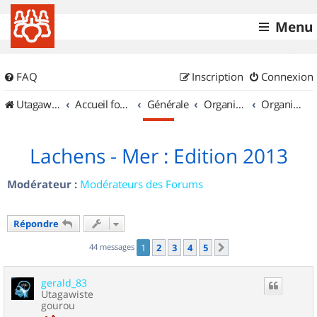
Menu
FAQ
Inscription
Connexion
UtagawaVTT (Randos VTT et VTTAE avec traces GPS)
Accueil forum
Générale
Organisation de sorties & Recherche de partenaires
Organisation de sorties en région Provence Alpes Côte d'Azur
Lachens - Mer : Edition 2013
Modérateur :
Modérateurs des Forums
Répondre
44 messages
1
2
3
4
5
Suivant
gerald_83
Utagawiste
gourou