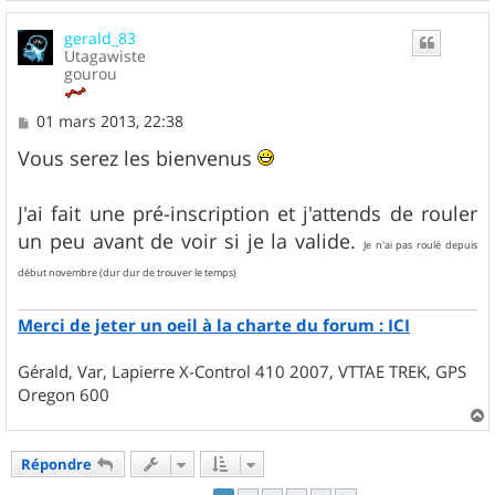
a
u
gerald_83
t
Utagawiste
gourou
M
01 mars 2013, 22:38
e
s
Vous serez les bienvenus
s
a
g
J'ai fait une pré-inscription et j'attends de rouler
e
un peu avant de voir si je la valide.
Je n'ai pas roulé depuis
début novembre (dur dur de trouver le temps)
Merci de jeter un oeil à la charte du forum : ICI
Gérald, Var, Lapierre X-Control 410 2007, VTTAE TREK, GPS
Oregon 600
a
u
Répondre
t