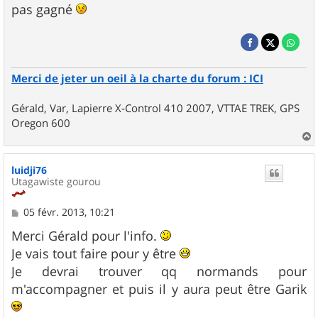
pas gagné
Merci de jeter un oeil à la charte du forum : ICI
Gérald, Var, Lapierre X-Control 410 2007, VTTAE TREK, GPS
Oregon 600
a
u
luidji76
t
Utagawiste gourou
M
05 févr. 2013, 10:21
e
s
Merci Gérald pour l'info.
s
Je vais tout faire pour y être
a
g
Je devrai trouver qq normands pour
e
m'accompagner et puis il y aura peut être Garik