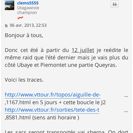
clems5555
Utagawiste
champion
M
06 avr. 2013, 22:53
e
s
Bonjour à tous,
s
a
g
Donc cet été à partir du
12 juillet
je reédite le
e
même raid que l'été dernier mais je vais plus du
côté Ubaye et Piemontet une partie Queyras.
Voici les traces.
http://www.vttour.fr/topos/aiguille-de-
…
,1167.html en 5 jours + cette boucle le J2
http://www.vttour.fr/sorties/tete-des-t
…
,8581.html (sens anti horaire )
Les sacs seront transportés vai sherpa. On dort