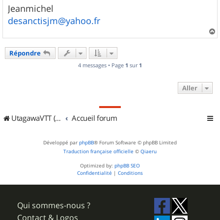
Jeanmichel
desanctisjm@yahoo.fr
a
u
Répondre
t
4 messages • Page
1
sur
1
Aller
UtagawaVTT (Randos VTT et VTTAE avec traces GPS)
Accueil forum
Développé par
phpBB
® Forum Software © phpBB Limited
Traduction française officielle
©
Qiaeru
Optimized by:
phpBB SEO
Confidentialité
|
Conditions
Qui sommes-nous ?
Contact & Logos