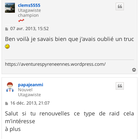
clems5555
t
Utagawiste
champion
M
07 avr. 2013, 15:52
e
s
Ben voilà je savais bien que j'avais oublié un truc
s
a
g
e
https://aventurespyreneennes.wordpress.com/
a
u
papajeanmi
t
Nouvel
Utagawiste
M
16 déc. 2013, 21:07
e
s
Salut si tu renouvelles ce type de raid cela
s
m’intéresse
a
g
à plus
e