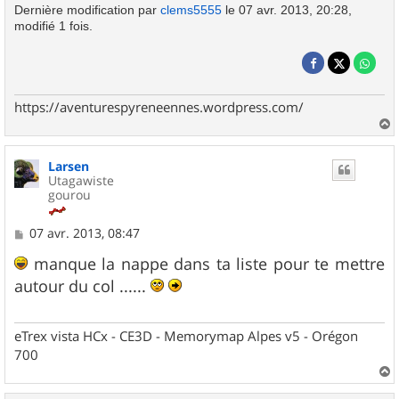
Dernière modification par
clems5555
le 07 avr. 2013, 20:28,
modifié 1 fois.
https://aventurespyreneennes.wordpress.com/
a
u
Larsen
t
Utagawiste
gourou
M
07 avr. 2013, 08:47
e
s
manque la nappe dans ta liste pour te mettre
s
autour du col ......
a
g
e
eTrex vista HCx - CE3D - Memorymap Alpes v5 - Orégon
700
a
u