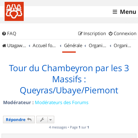
Menu
FAQ
Inscription
Connexion
UtagawaVTT (Randos VTT et VTTAE avec traces GPS)
Accueil forum
Générale
Organisation de sorties & Recherche de partenaires
Organisation de sorties en région Provence Alpes Côte d'Azur
Tour du Chambeyron par les 3
Massifs :
Queyras/Ubaye/Piemont
Modérateur :
Modérateurs des Forums
Répondre
4 messages • Page
1
sur
1