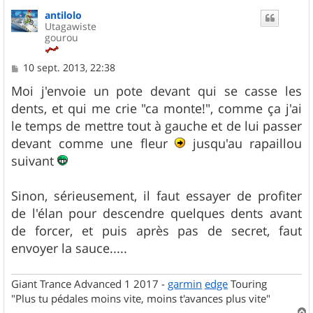
antilolo
Utagawiste
gourou
M
10 sept. 2013, 22:38
e
s
Moi j'envoie un pote devant qui se casse les
s
dents, et qui me crie "ca monte!", comme ça j'ai
a
g
le temps de mettre tout à gauche et de lui passer
e
devant comme une fleur
jusqu'au rapaillou
suivant
Sinon, sérieusement, il faut essayer de profiter
de l'élan pour descendre quelques dents avant
de forcer, et puis après pas de secret, faut
envoyer la sauce.....
Giant Trance Advanced 1 2017 -
garmin
edge
Touring
"Plus tu pédales moins vite, moins t'avances plus vite"