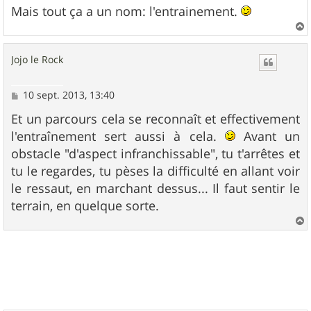
Mais tout ça a un nom: l'entrainement.
a
u
Jojo le Rock
t
M
10 sept. 2013, 13:40
e
s
Et un parcours cela se reconnaît et effectivement
s
l'entraînement sert aussi à cela.
Avant un
a
g
obstacle "d'aspect infranchissable", tu t'arrêtes et
e
tu le regardes, tu pèses la difficulté en allant voir
le ressaut, en marchant dessus... Il faut sentir le
terrain, en quelque sorte.
a
u
t