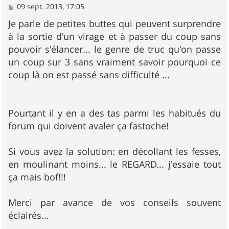
M
09 sept. 2013, 17:05
e
s
Je parle de petites buttes qui peuvent surprendre
s
à la sortie d'un virage et à passer du coup sans
a
g
pouvoir s'élancer... le genre de truc qu'on passe
e
un coup sur 3 sans vraiment savoir pourquoi ce
coup là on est passé sans difficulté ...
Pourtant il y en a des tas parmi les habitués du
forum qui doivent avaler ça fastoche!
Si vous avez la solution: en décollant les fesses,
en moulinant moins... le REGARD... j'essaie tout
ça mais bof!!!
Merci par avance de vos conseils souvent
éclairés...