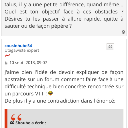
g
talus, il y a une petite différence, quand même...
e
Quel est ton objectif face à ces obstacles ?
Désires tu les passer à allure rapide, quitte à
sauter ou de façon pépère ?
a
u
cousinhube34
t
Utagawiste expert
M
10 sept. 2013, 09:07
e
s
J'aime bien l'idée de devoir expliquer de façon
s
abstraite sur un forum comment faire face à une
a
g
difficulté technique bien concrète rencontrée sur
e
un parcours VTT !
De plus il y a une contradiction dans l'énoncé:
Sboube a écrit :