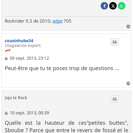
Rockrider 9.3 de 2010;
edge
705
a
u
cousinhube34
t
Utagawiste expert
M
09 sept. 2013, 23:12
e
s
Peut-être que tu te poses trop de questions ...
s
a
g
e
a
u
Jojo le Rock
t
M
10 sept. 2013, 00:39
e
s
Quelle est la hauteur de ces"petites buttes",
s
Sboube ? Parce que entre le revers de fossé et le
a