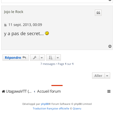
a
u
Jojo le Rock
t
M
11 sept. 2013, 00:09
e
s
y a pas de secret...
s
a
g
e
a
u
Répondre
t
7 messages • Page
1
sur
1
Aller
UtagawaVTT (Randos VTT et VTTAE avec traces GPS)
Accueil forum
Développé par
phpBB
® Forum Software © phpBB Limited
Traduction française officielle
©
Qiaeru