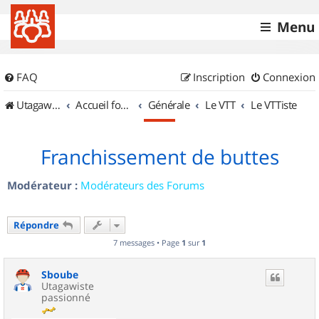
Menu
FAQ
Inscription
Connexion
UtagawaVTT (Randos VTT et VTTAE avec traces GPS)
Accueil forum
Générale
Le VTT
Le VTTiste
Franchissement de buttes
Modérateur :
Modérateurs des Forums
Répondre
7 messages • Page
1
sur
1
Sboube
Utagawiste
passionné