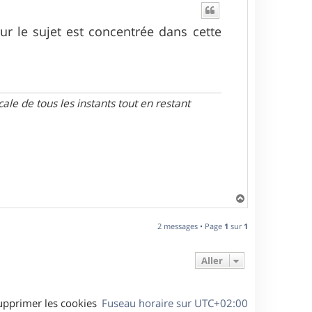
r le sujet est concentrée dans cette
le de tous les instants tout en restant
H
a
u
2 messages • Page
1
sur
1
t
Aller
upprimer les cookies
Fuseau horaire sur
UTC+02:00