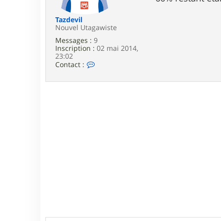
e
Tazdevil
Nouvel Utagawiste
Messages :
9
Inscription :
02 mai 2014,
23:02
C
Contact :
o
n
t
a
c
t
e
r
T
a
z
d
e
v
i
l