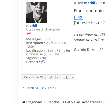
M
par
morbli
»
25 m
e
s
Etant une quic
s
page
a
g
J'ai testé les n
e
morbli
Utagawiste champion
La pratique du VTT
Messages :
507
souple de l'arrière
.
Inscription :
23 févr. 2008,
12:04
Garmin Dakota 20 
Localisation :
Saint Rémy lès
Chevreuse (78) - Pays
Viganais (30)
C
Contact :
o
n
t
a
Répondre
c
t
e
Revenir à « Le VTTiste »
r
m
o
UtagawaVTT (Randos VTT et VTTAE avec traces GP
r