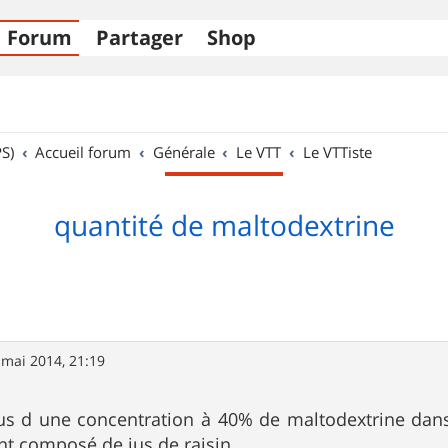
Forum
Partager
Shop
S)
Accueil forum
Générale
Le VTT
Le VTTiste
quantité de maltodextrine
 mai 2014, 21:19
s d une concentration à 40% de maltodextrine dans
nt composé de jus de raisin.