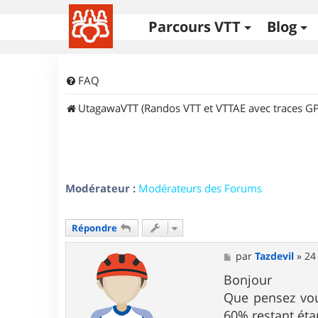
Parcours VTT
Blog
FAQ
UtagawaVTT (Randos VTT et VTTAE avec traces GP
Modérateur :
Modérateurs des Forums
Répondre
M
par
Tazdevil
»
24
e
s
Bonjour
s
Que pensez vou
a
g
60% restant éta