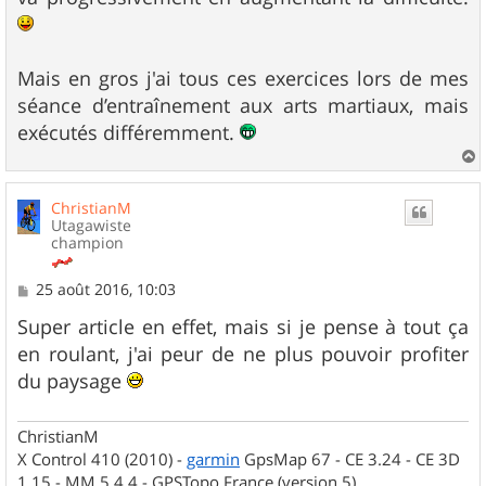
Mais en gros j'ai tous ces exercices lors de mes
séance d’entraînement aux arts martiaux, mais
exécutés différemment.
a
u
ChristianM
t
Utagawiste
champion
M
25 août 2016, 10:03
e
s
Super article en effet, mais si je pense à tout ça
s
en roulant, j'ai peur de ne plus pouvoir profiter
a
g
du paysage
e
ChristianM
X Control 410 (2010) -
garmin
GpsMap 67 - CE 3.24 - CE 3D
1.15 - MM 5.4.4 - GPSTopo France (version 5)