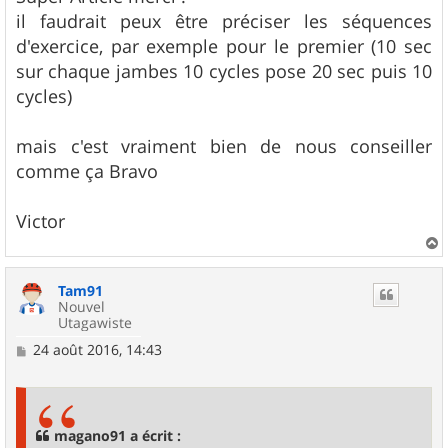
s
il faudrait peux être préciser les séquences
a
g
d'exercice, par exemple pour le premier (10 sec
e
sur chaque jambes 10 cycles pose 20 sec puis 10
cycles)
mais c'est vraiment bien de nous conseiller
comme ça Bravo
Victor
a
u
Tam91
t
Nouvel
Utagawiste
M
24 août 2016, 14:43
e
s
s
a
g
magano91 a écrit :
e