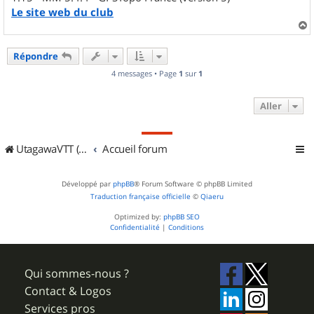
Le site web du club
a
u
Répondre
t
4 messages • Page
1
sur
1
Aller
UtagawaVTT (Randos VTT et VTTAE avec traces GPS)
Accueil forum
Développé par
phpBB
® Forum Software © phpBB Limited
Traduction française officielle
©
Qiaeru
Optimized by:
phpBB SEO
Confidentialité
|
Conditions
Qui sommes-nous ?
Contact & Logos
Services pros