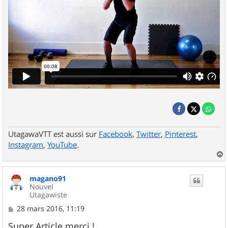
UtagawaVTT est aussi sur
Facebook
,
Twitter
,
Pinterest
,
Instagram
,
YouTube
.
a
u
magano91
t
Nouvel
Utagawiste
M
28 mars 2016, 11:19
e
s
Super Article merci !