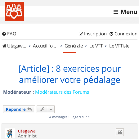
Menu
FAQ
Inscription
Connexion
UtagawaVTT (Randos VTT et VTTAE avec traces GPS)
Accueil forum
Générale
Le VTT
Le VTTiste
[Article] : 8 exercices pour
améliorer votre pédalage
Modérateur :
Modérateurs des Forums
Répondre
4 messages • Page
1
sur
1
utagawa
Administ