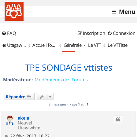
Menu
FAQ
Inscription
Connexion
UtagawaVTT (Randos VTT et VTTAE avec traces GPS)
Accueil forum
Générale
Le VTT
Le VTTiste
TPE SONDAGE vttistes
Modérateur :
Modérateurs des Forums
Répondre
8 messages • Page
1
sur
1
akela
Nouvel
Utagawiste
M
22 févr. 2017, 18:22