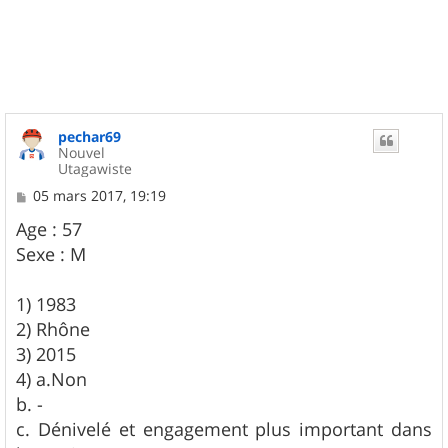
u
t
pechar69
Nouvel
Utagawiste
M
05 mars 2017, 19:19
e
s
Age : 57
s
Sexe : M
a
g
e
1) 1983
2) Rhône
3) 2015
4) a.Non
b. -
c. Dénivelé et engagement plus important dans