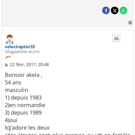
a
u
t
velociraptor35
Utagawiste accro
M
22 févr. 2017, 20:48
e
s
Bonsoir akela ,
s
54 ans
a
g
masculin
e
1) depuis 1983
2)en normandie
3) depuis 1989
4)oui
b)j'adore les deux
c)les Vosges sont plus propice au vtt en famille