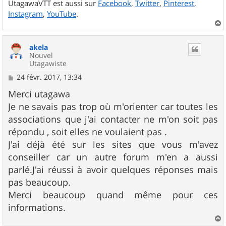
UtagawaVTT est aussi sur
Facebook
,
Twitter
,
Pinterest
,
Instagram
,
YouTube
.
a
u
akela
t
Nouvel
Utagawiste
M
24 févr. 2017, 13:34
e
s
Merci utagawa
s
Je ne savais pas trop où m'orienter car toutes les
a
g
associations que j'ai contacter ne m'on soit pas
e
répondu , soit elles ne voulaient pas .
J'ai déjà été sur les sites que vous m'avez
conseiller car un autre forum m'en a aussi
parlé.J'ai réussi à avoir quelques réponses mais
pas beaucoup.
Merci beaucoup quand même pour ces
informations.
a