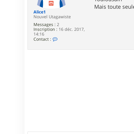
e
Mais toute seule
Alice1
Nouvel Utagawiste
Messages :
2
Inscription :
16 déc. 2017,
14:16
C
Contact :
o
n
t
a
c
t
e
r
A
l
i
c
e
1