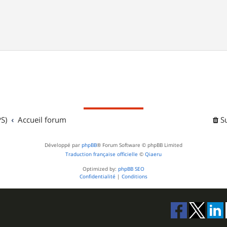
S)
Accueil forum
S
Développé par
phpBB
® Forum Software © phpBB Limited
Traduction française officielle
©
Qiaeru
Optimized by:
phpBB SEO
Confidentialité
|
Conditions