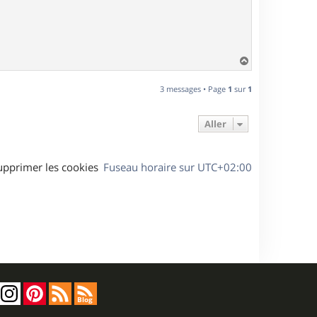
H
a
u
3 messages • Page
1
sur
1
t
Aller
upprimer les cookies
Fuseau horaire sur
UTC+02:00