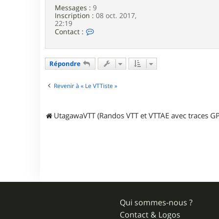
1
Messages :
9
2
Inscription :
08 oct. 2017,
9
22:19
0
C
Contact :
o
n
t
a
Répondre
c
t
e
Revenir à « Le VTTiste »
r
T
O
UtagawaVTT (Randos VTT et VTTAE avec traces GP
O
N
E
T
Qui sommes-nous ?
Contact & Logos