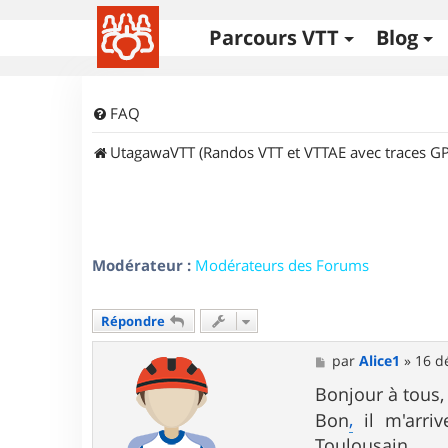
Parcours VTT
Blog
FAQ
UtagawaVTT (Randos VTT et VTTAE avec traces GP
Modérateur :
Modérateurs des Forums
Répondre
M
par
Alice1
»
16 d
e
s
Bonjour à tous,
s
,
Bon
il m'arriv
a
g
Toulousain