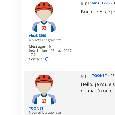
M
par
vinz31290
»
e
s
Bonjour Alice je
s
a
g
e
vinz31290
Nouvel Utagawiste
Messages :
6
Inscription :
26 nov. 2017,
17:21
C
Contact :
o
n
t
a
M
par
TOONET
»
23
c
e
t
s
Hello. je roule 
e
s
du mal à roule
r
a
v
g
i
e
n
z
TOONET
3
Nouvel Utagawiste