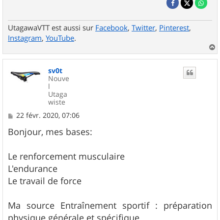
UtagawaVTT est aussi sur
Facebook
,
Twitter
,
Pinterest
,
Instagram
,
YouTube
.
a
u
sv0t
t
Nouve
l
Utaga
wiste
M
22 févr. 2020, 07:06
e
s
Bonjour, mes bases:
s
a
g
Le renforcement musculaire
e
L'endurance
Le travail de force
Ma source Entraînement sportif : préparation
physique générale et spécifique