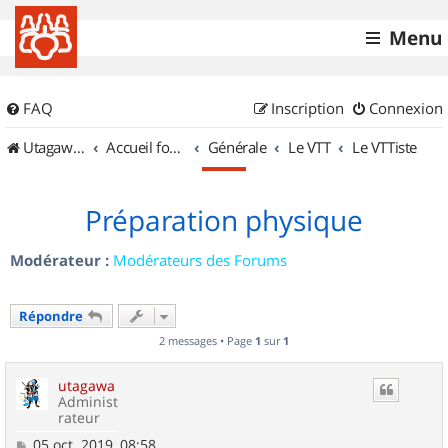
Menu
FAQ
Inscription
Connexion
UtagawaVTT (Randos VTT et VTTAE avec traces GPS)
Accueil forum
Générale
Le VTT
Le VTTiste
Préparation physique
Modérateur :
Modérateurs des Forums
Répondre
2 messages • Page
1
sur
1
utagawa
Administ
rateur
M
05 oct. 2019, 08:58