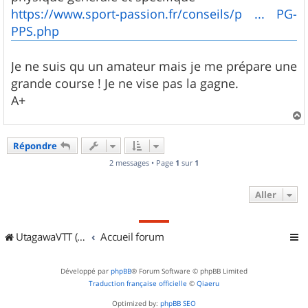
https://www.sport-passion.fr/conseils/p ... PG-
PPS.php
Je ne suis qu un amateur mais je me prépare une
grande course ! Je ne vise pas la gagne.
A+
a
u
Répondre
t
2 messages • Page
1
sur
1
Aller
UtagawaVTT (Randos VTT et VTTAE avec traces GPS)
Accueil forum
Développé par
phpBB
® Forum Software © phpBB Limited
Traduction française officielle
©
Qiaeru
Optimized by:
phpBB SEO