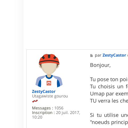
M
par
ZestyCastor
e
s
Bonjour,
s
a
g
Tu pose ton poin
e
Tu choisis un 
ZestyCastor
Umap par exem
Utagawiste gourou
TU verra les c
Messages :
1056
Inscription :
20 juil. 2017,
Si tu utilise u
10:20
"noeuds princip