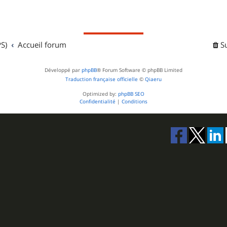
S)
Accueil forum
S
Développé par
phpBB
® Forum Software © phpBB Limited
Traduction française officielle
©
Qiaeru
Optimized by:
phpBB SEO
Confidentialité
|
Conditions