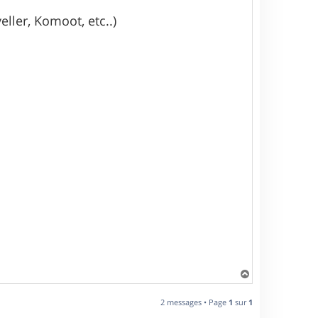
eller, Komoot, etc..)
H
a
u
2 messages • Page
1
sur
1
t