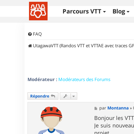
Parcours VTT
Blog
FAQ
UtagawaVTT (Randos VTT et VTTAE avec traces GP
Modérateur :
Modérateurs des Forums
Répondre
M
par
Montanna
»
e
s
Bonjour les VTTi
s
Je suis nouvea
a
g
projet.