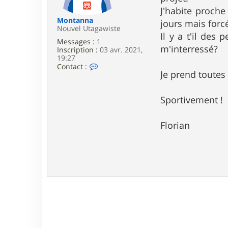
e
J'habite proch
Montanna
jours mais forc
Nouvel Utagawiste
Il y a t'il des
Messages :
1
m'interressé?
Inscription :
03 avr. 2021,
19:27
C
Contact :
Je prend toutes 
o
n
t
a
Sportivement !
c
t
e
Florian
r
M
o
n
t
a
n
n
a