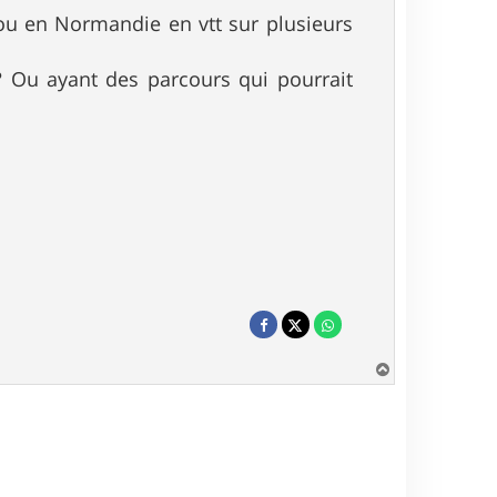
ou en Normandie en vtt sur plusieurs
 ? Ou ayant des parcours qui pourrait
H
a
u
t