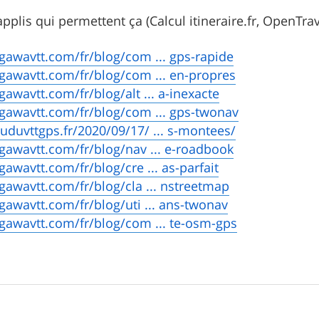
 applis qui permettent ça (Calcul itineraire.fr, OpenTrav
agawavtt.com/fr/blog/com ... gps-rapide
agawavtt.com/fr/blog/com ... en-propres
gawavtt.com/fr/blog/alt ... a-inexacte
agawavtt.com/fr/blog/com ... gps-twonav
uduvttgps.fr/2020/09/17/ ... s-montees/
agawavtt.com/fr/blog/nav ... e-roadbook
gawavtt.com/fr/blog/cre ... as-parfait
agawavtt.com/fr/blog/cla ... nstreetmap
agawavtt.com/fr/blog/uti ... ans-twonav
agawavtt.com/fr/blog/com ... te-osm-gps