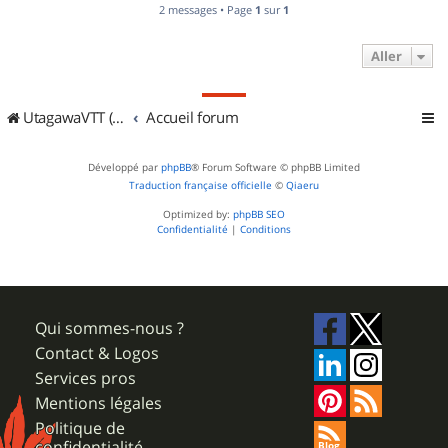
2 messages • Page
1
sur
1
Aller
UtagawaVTT (Randos VTT et VTTAE avec traces GPS)
Accueil forum
Développé par
phpBB
® Forum Software © phpBB Limited
Traduction française officielle
©
Qiaeru
Optimized by:
phpBB SEO
Confidentialité
|
Conditions
Qui sommes-nous ?
Contact & Logos
Services pros
Mentions légales
Politique de
confidentialité