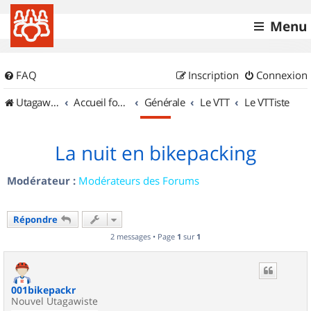
Menu
FAQ
Inscription
Connexion
UtagawaVTT (Randos VTT et VTTAE avec traces GPS)
Accueil forum
Générale
Le VTT
Le VTTiste
La nuit en bikepacking
Modérateur :
Modérateurs des Forums
Répondre
2 messages • Page
1
sur
1
001bikepackr
Nouvel Utagawiste