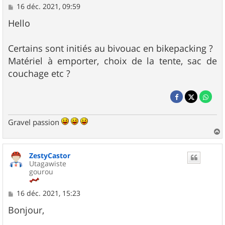
M
16 déc. 2021, 09:59
e
s
Hello
s
a
g
Certains sont initiés au bivouac en bikepacking ?
e
Matériel à emporter, choix de la tente, sac de
couchage etc ?
Gravel passion
a
u
ZestyCastor
t
Utagawiste
gourou
M
16 déc. 2021, 15:23
e
s
Bonjour,
s
a