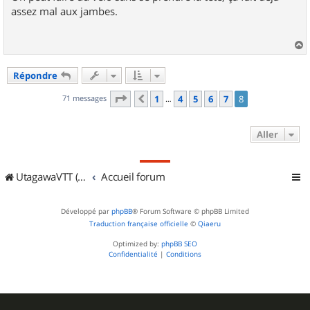
assez mal aux jambes.
a
u
Répondre
t
Page
8
sur
8
71 messages
1
4
5
6
7
8
Précédent
…
Aller
UtagawaVTT (Randos VTT et VTTAE avec traces GPS)
Accueil forum
Développé par
phpBB
® Forum Software © phpBB Limited
Traduction française officielle
©
Qiaeru
Optimized by:
phpBB SEO
Confidentialité
|
Conditions