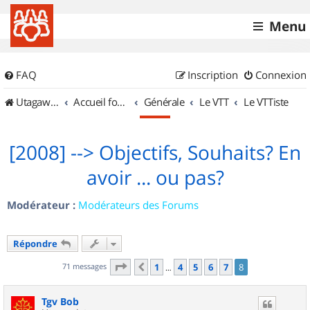
Menu
FAQ
Inscription
Connexion
UtagawaVTT (Randos VTT et VTTAE avec traces GPS)
Accueil forum
Générale
Le VTT
Le VTTiste
[2008] --> Objectifs, Souhaits? En
avoir ... ou pas?
Modérateur :
Modérateurs des Forums
Répondre
Page
8
sur
8
71 messages
1
4
5
6
7
8
Précédent
…
Tgv Bob