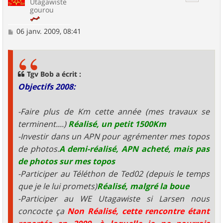
Utagawiste
gourou
M
06 janv. 2009, 08:41
e
s
s
a
g
Tgv Bob a écrit :
e
Objectifs 2008:
-Faire plus de Km cette année (mes travaux se
terminent....)
Réalisé, un petit 1500Km
-Investir dans un APN pour agrémenter mes topos
de photos.
A demi-réalisé, APN acheté, mais pas
de photos sur mes topos
-Participer au Téléthon de Ted02 (depuis le temps
que je le lui promets)
Réalisé, malgré la boue
-Participer au WE Utagawiste si Larsen nous
concocte ça
Non Réalisé, cette rencontre étant