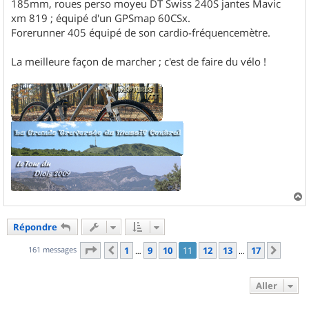
185mm, roues perso moyeu DT Swiss 240S jantes Mavic
xm 819 ; équipé d'un GPSmap 60CSx.
Forerunner 405 équipé de son cardio-fréquencemètre.
La meilleure façon de marcher ; c'est de faire du vélo !
a
u
Répondre
t
Page
11
sur
17
161 messages
1
9
10
11
12
13
17
Précédent
Suiva
…
…
Aller