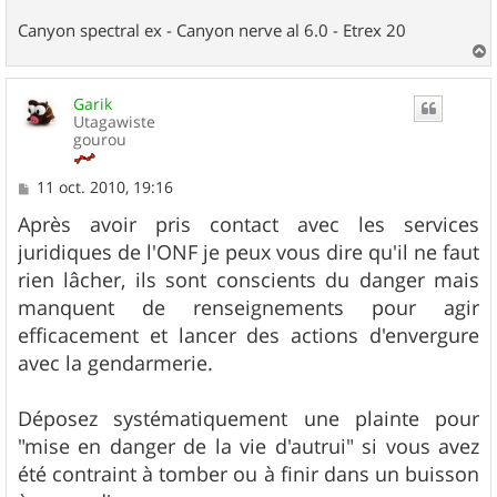
Canyon spectral ex - Canyon nerve al 6.0 - Etrex 20
a
u
Garik
t
Utagawiste
gourou
M
11 oct. 2010, 19:16
e
s
Après avoir pris contact avec les services
s
juridiques de l'ONF je peux vous dire qu'il ne faut
a
g
rien lâcher, ils sont conscients du danger mais
e
manquent de renseignements pour agir
efficacement et lancer des actions d'envergure
avec la gendarmerie.
Déposez systématiquement une plainte pour
"mise en danger de la vie d'autrui" si vous avez
été contraint à tomber ou à finir dans un buisson