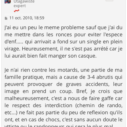
Utagawiste
expert
M
11 oct. 2010, 18:59
e
s
J'ai eu un peu le meme probleme sauf que j'ai du
s
me mettre dans les ronces pour eviter l'espece
a
g
d'enf..... qui arrivait a fond sur un single en plein
e
virage. Heureusement, il ne s'est pas arrété car je
lui aurait bien fait manger son casque.
Je n'ai rien contre les motards, une partie de ma
famille pratique, mais a cause de 3-4 abrutis qui
peuvent provoquer de graves accidents, leur
image en prend un coup. Bref, je crois que
malheureusement, c'est a nous de faire gaffe car
le respect des interdiction (chemin de rando,
etc...) ne fait pas partie du peu de reflexion qu'ils
ont, et en cas de chocs, c'est sans aucun doute le
vttiste ou le randonneurs qui sera le plus mal.