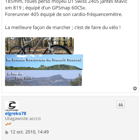
185mm, roues perso moyeu DT Swiss 240S jantes Mavic
xm 819 ; équipé d'un GPSmap 60CSx.
Forerunner 405 équipé de son cardio-fréquencemètre.
La meilleure façon de marcher ; c'est de faire du vélo !
a
u
t
elgreko78
Utagawiste accro
M
12 oct. 2010, 14:49
e