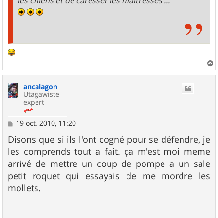
les chiens et de caresser les maitresses ...
a
u
ancalagon
t
Utagawiste
expert
M
19 oct. 2010, 11:20
e
s
Disons que si ils l'ont cogné pour se défendre, je
s
les comprends tout a fait. ça m'est moi meme
a
g
arrivé de mettre un coup de pompe a un sale
e
petit roquet qui essayais de me mordre les
mollets.