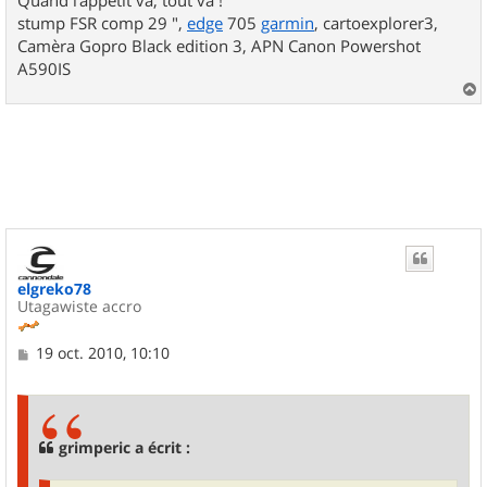
Quand l'appétit va, tout va !
stump FSR comp 29 ",
edge
705
garmin
, cartoexplorer3,
Camèra Gopro Black edition 3, APN Canon Powershot
A590IS
a
u
t
elgreko78
Utagawiste accro
M
19 oct. 2010, 10:10
e
s
s
a
g
grimperic a écrit :
e