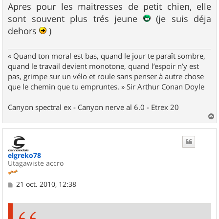
Apres pour les maitresses de petit chien, elle
sont souvent plus trés jeune
(je suis déja
dehors
)
« Quand ton moral est bas, quand le jour te paraît sombre,
quand le travail devient monotone, quand l’espoir n’y est
pas, grimpe sur un vélo et roule sans penser à autre chose
que le chemin que tu empruntes. » Sir Arthur Conan Doyle
Canyon spectral ex - Canyon nerve al 6.0 - Etrex 20
a
u
t
elgreko78
Utagawiste accro
M
21 oct. 2010, 12:38
e
s
s
a