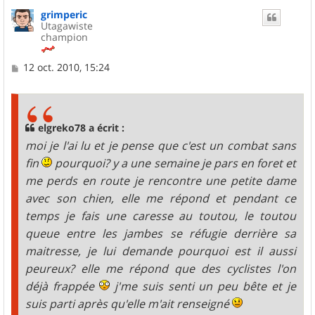
u
grimperic
t
Utagawiste
champion
M
12 oct. 2010, 15:24
e
s
s
a
g
elgreko78 a écrit :
e
moi je l'ai lu et je pense que c'est un combat sans
fin
pourquoi? y a une semaine je pars en foret et
me perds en route je rencontre une petite dame
avec son chien, elle me répond et pendant ce
temps je fais une caresse au toutou, le toutou
queue entre les jambes se réfugie derrière sa
maitresse, je lui demande pourquoi est il aussi
peureux? elle me répond que des cyclistes l'on
déjà frappée
j'me suis senti un peu bête et je
suis parti après qu'elle m'ait renseigné