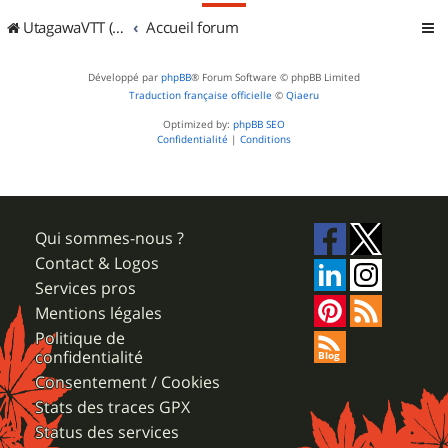
UtagawaVTT (Randos VTT et VTTAE avec traces GPS)
Accueil forum
Développé par
phpBB
® Forum Software © phpBB Limited
Traduction française officielle
©
Qiaeru
Optimized by:
phpBB SEO
Confidentialité
|
Conditions
Qui sommes-nous ?
Contact & Logos
Services pros
Mentions légales
Politique de
confidentialité
Consentement / Cookies
Stats des traces GPX
Status des services