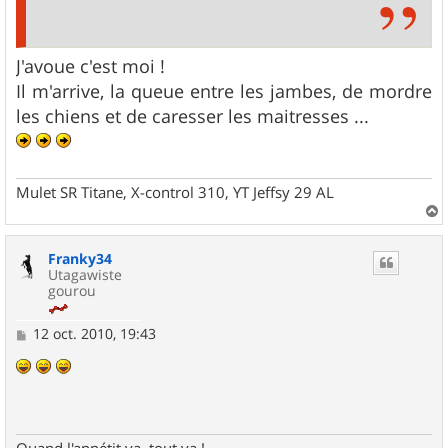
J'avoue c'est moi !
Il m'arrive, la queue entre les jambes, de mordre
les chiens et de caresser les maitresses ...
Mulet SR Titane, X-control 310, YT Jeffsy 29 AL
a
u
Franky34
t
Utagawiste
gourou
M
12 oct. 2010, 19:43
e
s
s
a
g
e