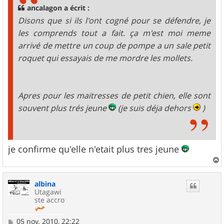
g
ancalagon a écrit :
e
Disons que si ils l'ont cogné pour se défendre, je
les comprends tout a fait. ça m'est moi meme
arrivé de mettre un coup de pompe a un sale petit
roquet qui essayais de me mordre les mollets.
Apres pour les maitresses de petit chien, elle sont
souvent plus trés jeune
(je suis déja dehors
)
je confirme qu'elle n'etait plus tres jeune
a
u
albina
t
Utagawi
ste accro
M
05 nov. 2010, 22:22