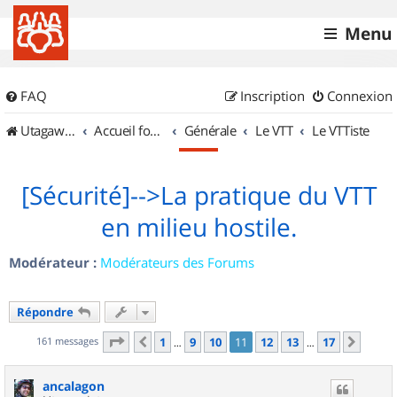
Menu
FAQ
Inscription
Connexion
UtagawaVTT (Randos VTT et VTTAE avec traces GPS)
Accueil forum
Générale
Le VTT
Le VTTiste
[Sécurité]-->La pratique du VTT
en milieu hostile.
Modérateur :
Modérateurs des Forums
Répondre
Page
11
sur
17
161 messages
1
9
10
11
12
13
17
Précédent
Suiva
…
…
ancalagon