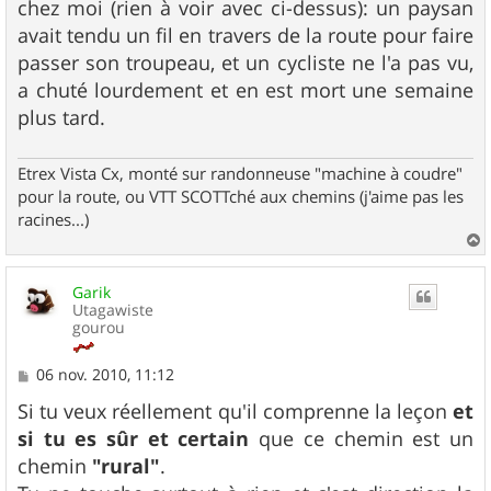
chez moi (rien à voir avec ci-dessus): un paysan
avait tendu un fil en travers de la route pour faire
passer son troupeau, et un cycliste ne l'a pas vu,
a chuté lourdement et en est mort une semaine
plus tard.
Etrex Vista Cx, monté sur randonneuse "machine à coudre"
pour la route, ou VTT SCOTTché aux chemins (j'aime pas les
racines...)
a
u
Garik
t
Utagawiste
gourou
M
06 nov. 2010, 11:12
e
s
Si tu veux réellement qu'il comprenne la leçon
et
s
si tu es sûr et certain
que ce chemin est un
a
g
chemin
"rural"
.
e