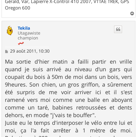
Gérald, Var, Lapierre X-Control 410 2007, VTTAE TREK, GPS
Oregon 600
a
u
Tekila
t
Utagawiste
champion
M
29 août 2011, 10:30
e
s
Ma sortie d'hier matin a failli partir en vrille
s
quand je suis arrivé au niveau d'un gars qui
a
g
coupait du bois à 50m de moi dans un bois, vers
e
9heures. Son chien, un gros griffon, a sûrement
été surpris de me voir arriver ici et il s'est
ramené vers moi comme une balle en aboyant
comme un taré, babines retroussées et dents
dehors, en mode "j'vais te bouffer".
Juste eu le temps d'interposer le vélo entre lui et
moi, ça l'a fait arrêter à 1 mètre de moi.