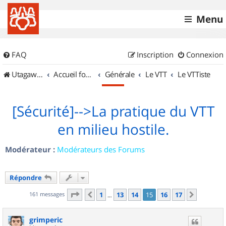
Menu
FAQ
Inscription
Connexion
UtagawaVTT (Randos VTT et VTTAE avec traces GPS)
Accueil forum
Générale
Le VTT
Le VTTiste
[Sécurité]-->La pratique du VTT
en milieu hostile.
Modérateur :
Modérateurs des Forums
Répondre
Page
15
sur
17
161 messages
1
13
14
15
16
17
Précédent
Suivant
…
grimperic