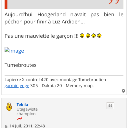
Aujourd'hui Hoogerland n'avait pas bien le
pêchon pour finir à Luz Ardiden...
Pas une mauviette le garçon !!!
Tumebroutes
Lapierre X control 420 avec montage Tumebroutien -
garmin
edge
305 - Dakota 20 - Memory map.
a
u
Tekila
t
Utagawiste
champion
M
14 juil. 2011, 22:48