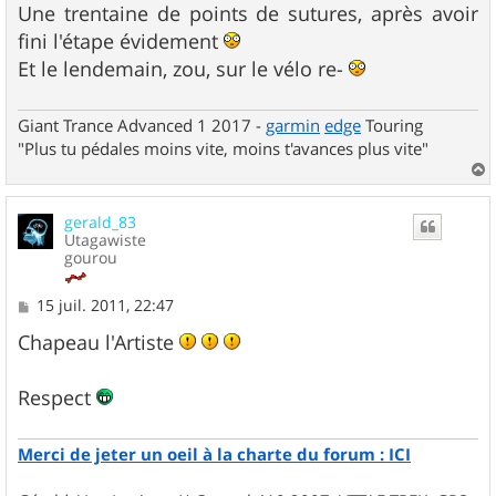
Une trentaine de points de sutures, après avoir
fini l'étape évidement
Et le lendemain, zou, sur le vélo re-
Giant Trance Advanced 1 2017 -
garmin
edge
Touring
"Plus tu pédales moins vite, moins t'avances plus vite"
a
u
gerald_83
t
Utagawiste
gourou
M
15 juil. 2011, 22:47
e
s
Chapeau l'Artiste
s
a
g
Respect
e
Merci de jeter un oeil à la charte du forum : ICI