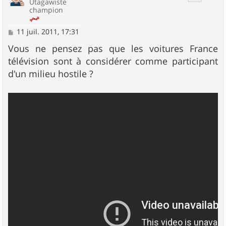
Utagawiste
champion
M
11 juil. 2011, 17:31
e
s
Vous ne pensez pas que les voitures France
s
télévision sont à considérer comme participant
a
g
d'un milieu hostile ?
e