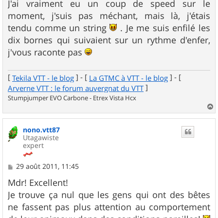
J'ai vraiment eu un coup de speed sur le
moment, j'suis pas méchant, mais là, j'étais
tendu comme un string
. Je me suis enfilé les
dix bornes qui suivaient sur un rythme d'enfer,
j'vous raconte pas
[
] - [
] - [
Tekila VTT - le blog
La GTMC à VTT - le blog
]
Arverne VTT : le forum auvergnat du VTT
Stumpjumper EVO Carbone - Etrex Vista Hcx
a
u
nono.vtt87
t
Utagawiste
expert
M
29 août 2011, 11:45
e
s
Mdr! Excellent!
s
Je trouve ça nul que les gens qui ont des bêtes
a
g
ne fassent pas plus attention au comportement
e