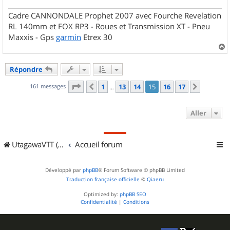
Cadre CANNONDALE Prophet 2007 avec Fourche Revelation
RL 140mm et FOX RP3 - Roues et Transmission XT - Pneu
Maxxis - Gps
garmin
Etrex 30
a
u
Répondre
t
Page
15
sur
17
161 messages
1
13
14
15
16
17
Précédent
Suivant
…
Aller
UtagawaVTT (Randos VTT et VTTAE avec traces GPS)
Accueil forum
Développé par
phpBB
® Forum Software © phpBB Limited
Traduction française officielle
©
Qiaeru
Optimized by:
phpBB SEO
Confidentialité
|
Conditions