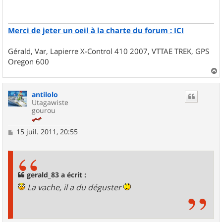
a
g
e
Merci de jeter un oeil à la charte du forum : ICI
Gérald, Var, Lapierre X-Control 410 2007, VTTAE TREK, GPS
Oregon 600
a
u
antilolo
t
Utagawiste
gourou
M
15 juil. 2011, 20:55
e
s
s
a
g
gerald_83 a écrit :
e
La vache, il a du déguster