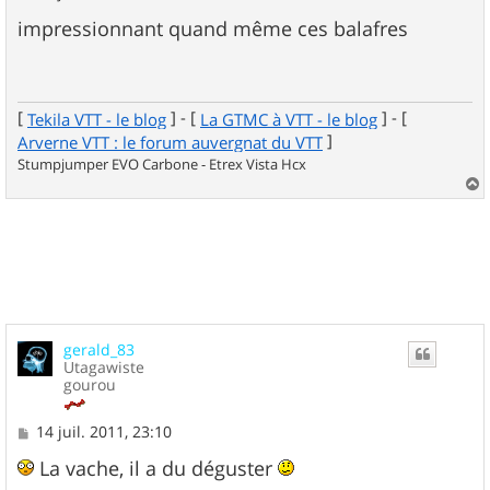
e
s
impressionnant quand même ces balafres
s
a
g
e
[
] - [
] - [
Tekila VTT - le blog
La GTMC à VTT - le blog
]
Arverne VTT : le forum auvergnat du VTT
Stumpjumper EVO Carbone - Etrex Vista Hcx
a
u
t
gerald_83
Utagawiste
gourou
M
14 juil. 2011, 23:10
e
s
La vache, il a du déguster
s