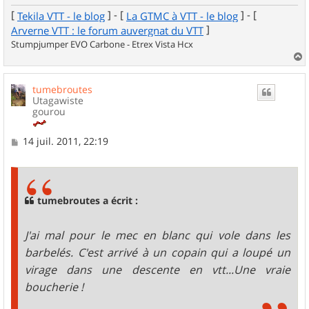
[
] - [
] - [
Tekila VTT - le blog
La GTMC à VTT - le blog
]
Arverne VTT : le forum auvergnat du VTT
Stumpjumper EVO Carbone - Etrex Vista Hcx
a
u
tumebroutes
t
Utagawiste
gourou
M
14 juil. 2011, 22:19
e
s
s
a
g
tumebroutes a écrit :
e
J'ai mal pour le mec en blanc qui vole dans les
barbelés. C'est arrivé à un copain qui a loupé un
virage dans une descente en vtt...Une vraie
boucherie !