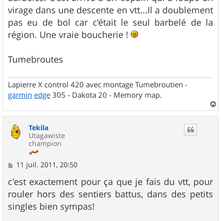
virage dans une descente en vtt...Il a doublement
pas eu de bol car c’était le seul barbelé de la
région. Une vraie boucherie !
Tumebroutes
Lapierre X control 420 avec montage Tumebroutien -
garmin
edge
305 - Dakota 20 - Memory map.
a
u
Tekila
t
Utagawiste
champion
M
11 juil. 2011, 20:50
e
s
c'est exactement pour ça que je fais du vtt, pour
s
rouler hors des sentiers battus, dans des petits
a
g
singles bien sympas!
e