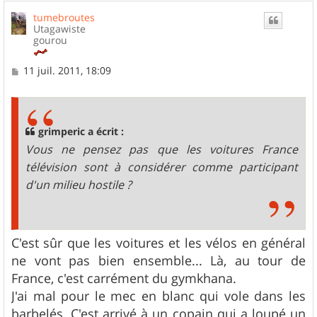
u
tumebroutes
t
Utagawiste
gourou
M
11 juil. 2011, 18:09
e
s
s
a
g
grimperic a écrit :
e
Vous ne pensez pas que les voitures France
télévision sont à considérer comme participant
d'un milieu hostile ?
C'est sûr que les voitures et les vélos en général
ne vont pas bien ensemble... Là, au tour de
France, c'est carrément du gymkhana.
J'ai mal pour le mec en blanc qui vole dans les
barbelés. C'est arrivé à un copain qui a loupé un