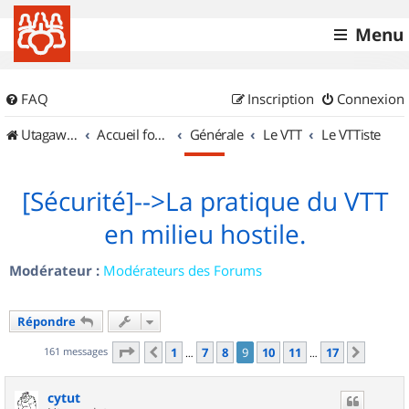
Menu
FAQ
Inscription
Connexion
UtagawaVTT (Randos VTT et VTTAE avec traces GPS)
Accueil forum
Générale
Le VTT
Le VTTiste
[Sécurité]-->La pratique du VTT
en milieu hostile.
Modérateur :
Modérateurs des Forums
Répondre
Page
9
sur
17
161 messages
1
7
8
9
10
11
17
Précédent
Suivan
…
…
cytut