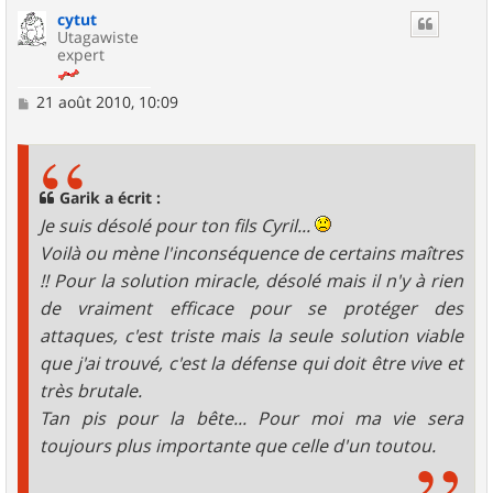
u
cytut
t
Utagawiste
expert
M
21 août 2010, 10:09
e
s
s
a
g
Garik a écrit :
e
Je suis désolé pour ton fils Cyril...
Voilà ou mène l'inconséquence de certains maîtres
!! Pour la solution miracle, désolé mais il n'y à rien
de vraiment efficace pour se protéger des
attaques, c'est triste mais la seule solution viable
que j'ai trouvé, c'est la défense qui doit être vive et
très brutale.
Tan pis pour la bête... Pour moi ma vie sera
toujours plus importante que celle d'un toutou.