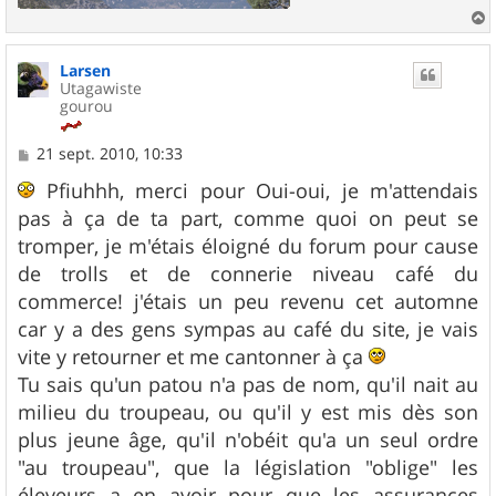
a
u
Larsen
t
Utagawiste
gourou
M
21 sept. 2010, 10:33
e
s
Pfiuhhh, merci pour Oui-oui, je m'attendais
s
pas à ça de ta part, comme quoi on peut se
a
g
tromper, je m'étais éloigné du forum pour cause
e
de trolls et de connerie niveau café du
commerce! j'étais un peu revenu cet automne
car y a des gens sympas au café du site, je vais
vite y retourner et me cantonner à ça
Tu sais qu'un patou n'a pas de nom, qu'il nait au
milieu du troupeau, ou qu'il y est mis dès son
plus jeune âge, qu'il n'obéit qu'a un seul ordre
"au troupeau", que la législation "oblige" les
éleveurs a en avoir pour que les assurances