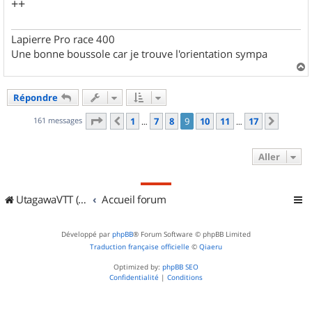
++
Lapierre Pro race 400
Une bonne boussole car je trouve l'orientation sympa
a
u
Répondre
t
Page
9
sur
17
161 messages
1
7
8
9
10
11
17
Précédent
Suivan
…
…
Aller
UtagawaVTT (Randos VTT et VTTAE avec traces GPS)
Accueil forum
Développé par
phpBB
® Forum Software © phpBB Limited
Traduction française officielle
©
Qiaeru
Optimized by:
phpBB SEO
Confidentialité
|
Conditions