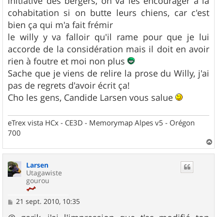
initiative des bergers, on va les encourager à la
cohabitation si on butte leurs chiens, car c'est
bien ça qui m'a fait frémir
le willy y va falloir qu'il rame pour que je lui
accorde de la considération mais il doit en avoir
rien à foutre et moi non plus
Sache que je viens de relire la prose du Willy, j'ai
pas de regrets d'avoir écrit ça!
Cho les gens, Candide Larsen vous salue
eTrex vista HCx - CE3D - Memorymap Alpes v5 - Orégon
700
a
u
Larsen
t
Utagawiste
gourou
M
21 sept. 2010, 10:35
e
s