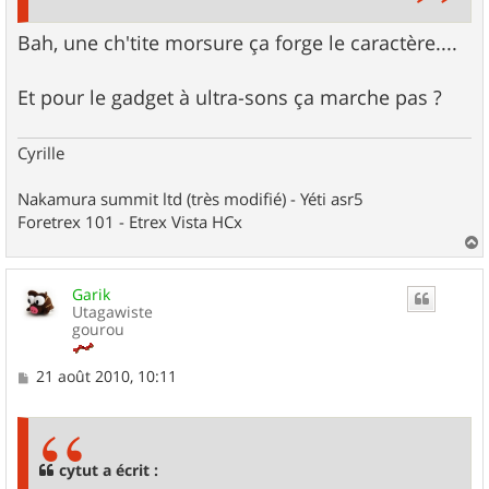
Bah, une ch'tite morsure ça forge le caractère....
Et pour le gadget à ultra-sons ça marche pas ?
Cyrille
Nakamura summit ltd (très modifié) - Yéti asr5
Foretrex 101 - Etrex Vista HCx
a
u
Garik
t
Utagawiste
gourou
M
21 août 2010, 10:11
e
s
s
a
g
cytut a écrit :
e