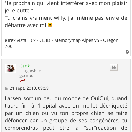
"le prochain qui vient interférer avec mon plaisir
je le butte "
Tu crains vraiment willy, j'ai même pas envie de
débattre avec toi
eTrex vista HCx - CE3D - Memorymap Alpes v5 - Orégon
700
a
u
Garik
t
Utagawiste
gourou
M
21 sept. 2010, 09:59
e
s
Larsen sort un peu du monde de OuiOui, quand
s
t'aura fini à l'hopital avec un mollet déchiqueté
a
g
par un chien ou vu ton propre chien se faire
e
défoncer par un groupe de ses congénères, tu
comprendras peut être la "sur"réaction de