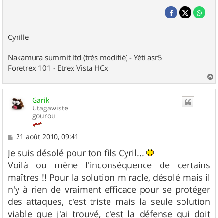
Cyrille
Nakamura summit ltd (très modifié) - Yéti asr5
Foretrex 101 - Etrex Vista HCx
a
u
Garik
t
Utagawiste
gourou
M
21 août 2010, 09:41
e
s
Je suis désolé pour ton fils Cyril...
s
Voilà ou mène l'inconséquence de certains
a
g
maîtres !! Pour la solution miracle, désolé mais il
e
n'y à rien de vraiment efficace pour se protéger
des attaques, c'est triste mais la seule solution
viable que j'ai trouvé, c'est la défense qui doit