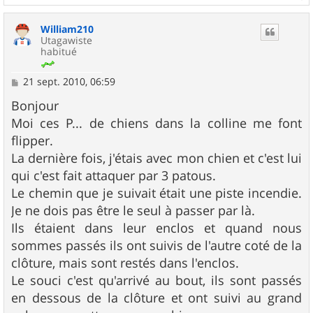
a
u
William210
t
Utagawiste
habitué
M
21 sept. 2010, 06:59
e
s
Bonjour
s
Moi ces P... de chiens dans la colline me font
a
g
flipper.
e
La dernière fois, j'étais avec mon chien et c'est lui
qui c'est fait attaquer par 3 patous.
Le chemin que je suivait était une piste incendie.
Je ne dois pas être le seul à passer par là.
Ils étaient dans leur enclos et quand nous
sommes passés ils ont suivis de l'autre coté de la
clôture, mais sont restés dans l'enclos.
Le souci c'est qu'arrivé au bout, ils sont passés
en dessous de la clôture et ont suivi au grand