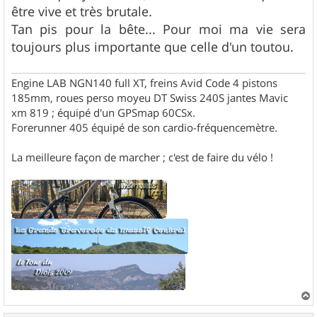
être vive et très brutale.
Tan pis pour la bête... Pour moi ma vie sera
toujours plus importante que celle d'un toutou.
Engine LAB NGN140 full XT, freins Avid Code 4 pistons
185mm, roues perso moyeu DT Swiss 240S jantes Mavic
xm 819 ; équipé d'un GPSmap 60CSx.
Forerunner 405 équipé de son cardio-fréquencemètre.
La meilleure façon de marcher ; c'est de faire du vélo !
a