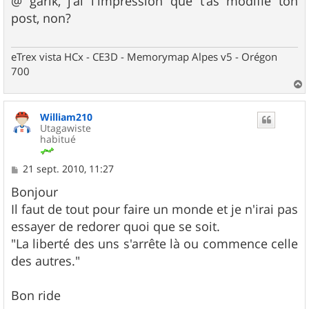
@ garik, j'ai l'impression que t'as modifié ton
s
post, non?
a
g
e
eTrex vista HCx - CE3D - Memorymap Alpes v5 - Orégon
700
a
u
William210
t
Utagawiste
habitué
M
21 sept. 2010, 11:27
e
s
Bonjour
s
Il faut de tout pour faire un monde et je n'irai pas
a
g
essayer de redorer quoi que se soit.
e
"La liberté des uns s'arrête là ou commence celle
des autres."
Bon ride