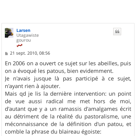
Larsen
Utagawiste
gourou
M
21 sept. 2010, 08:56
e
s
En 2006 on a ouvert ce sujet sur les abeilles, puis
s
on a évoqué les patous, bien evidemment.
a
g
Je n'avais jusque là pas participé à ce sujet,
e
n'ayant rien à ajouter.
Mais qd je lis la dernière intervention: un point
de vue aussi radical me met hors de moi,
d'autant que y a un ramassis d'amalgames écrit
au détriment de la réalité du pastoralisme, une
méconnaissance de la définition d'un patou, et
comble la phrase du blaireau égoiste: