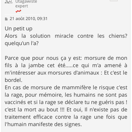
Utagawiste
expert
M
21 août 2010, 09:31
e
s
Un petit up
s
Alors la solution miracle contre les chiens?
a
g
quelqu'un l'a?
e
Parce que pour nous ça y est: morsure de mon
fils à la jambe cet été.....ce qui m'a amené à
m'intéresser aux morsures d'animaux : Et c'est le
bordel.
En cas de morsure de mammifère le risque c'est
la rage, pour mémoire, les humains ne sont pas
vaccinés et si la rage se déclare tu ne guéris pas !
c'est la mort au bout !!! Et oui, Il n'existe pas de
traitement efficace contre la rage une fois que
l'humain manifeste des signes.