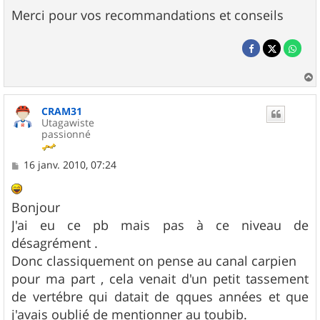
Merci pour vos recommandations et conseils
a
u
CRAM31
t
Utagawiste
passionné
M
16 janv. 2010, 07:24
e
s
s
Bonjour
a
g
J'ai eu ce pb mais pas à ce niveau de
e
désagrément .
Donc classiquement on pense au canal carpien
pour ma part , cela venait d'un petit tassement
de vertébre qui datait de qques années et que
j'avais oublié de mentionner au toubib.