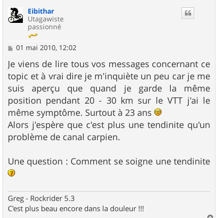
u
Eibithar
t
Utagawiste
passionné
M
01 mai 2010, 12:02
e
s
Je viens de lire tous vos messages concernant ce
s
topic et à vrai dire je m'inquiète un peu car je me
a
g
suis aperçu que quand je garde la même
e
position pendant 20 - 30 km sur le VTT j'ai le
même symptôme. Surtout à 23 ans
Alors j'espère que c'est plus une tendinite qu'un
problème de canal carpien.
Une question : Comment se soigne une tendinite
Greg - Rockrider 5.3
C'est plus beau encore dans la douleur !!!