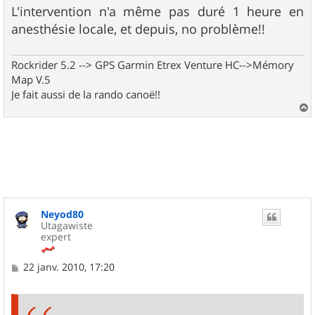
L'intervention n'a même pas duré 1 heure en
anesthésie locale, et depuis, no problème!!
Rockrider 5.2 --> GPS Garmin Etrex Venture HC-->Mémory
Map V.5
Je fait aussi de la rando canoë!!
a
u
t
Neyod80
Utagawiste
expert
M
22 janv. 2010, 17:20
e
s
s
a