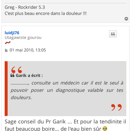
e
Greg - Rockrider 5.3
C'est plus beau encore dans la douleur !!!
a
u
luidji76
t
Utagawiste gourou
M
01 mai 2010, 13:05
e
s
s
a
g
Garik a écrit :
e
..............., consulte un médecin car il est le seul à
pouvoir poser un diagnostique valable sur tes
douleurs.
Sage conseil du Pr Garik ... Et pour la tendinite il
faut beaucoup boire... de l'eau bien sûr