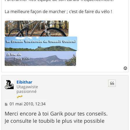
La meilleure façon de marcher ; c'est de faire du vélo !
a
u
Eibithar
t
Utagawiste
passionné
M
01 mai 2010, 12:34
e
s
Merci encore à toi Garik pour tes conseils.
s
Je consulte le toubib le plus vite possible
a
g