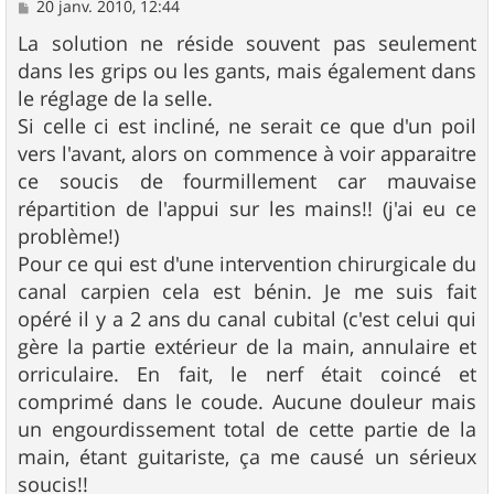
M
20 janv. 2010, 12:44
e
s
La solution ne réside souvent pas seulement
s
dans les grips ou les gants, mais également dans
a
g
le réglage de la selle.
e
Si celle ci est incliné, ne serait ce que d'un poil
vers l'avant, alors on commence à voir apparaitre
ce soucis de fourmillement car mauvaise
répartition de l'appui sur les mains!! (j'ai eu ce
problème!)
Pour ce qui est d'une intervention chirurgicale du
canal carpien cela est bénin. Je me suis fait
opéré il y a 2 ans du canal cubital (c'est celui qui
gère la partie extérieur de la main, annulaire et
orriculaire. En fait, le nerf était coincé et
comprimé dans le coude. Aucune douleur mais
un engourdissement total de cette partie de la
main, étant guitariste, ça me causé un sérieux
soucis!!