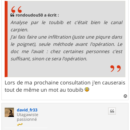
s
a
g
rondoudou50 a écrit :
e
Analyse par le toubib et c'était bien le canal
carpien.
J'ai fais faire une infiltration (juste une piqure dans
le poignet), seule méthode avant l'opération. Le
doc me l'avait : chez certaines personnes c'est
suffisant, sinon ce sera l'opération.
Lors de ma prochaine consultation j'en causerais
tout de même un mot au toubib
a
u
david_fr33
t
Utagawiste
passionné