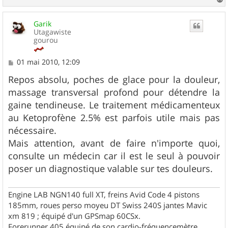
a
u
Garik
t
Utagawiste
gourou
M
01 mai 2010, 12:09
e
s
Repos absolu, poches de glace pour la douleur,
s
massage transversal profond pour détendre la
a
g
gaine tendineuse. Le traitement médicamenteux
e
au Ketoprofène 2.5% est parfois utile mais pas
nécessaire.
Mais attention, avant de faire n'importe quoi,
consulte un médecin car il est le seul à pouvoir
poser un diagnostique valable sur tes douleurs.
Engine LAB NGN140 full XT, freins Avid Code 4 pistons
185mm, roues perso moyeu DT Swiss 240S jantes Mavic
xm 819 ; équipé d'un GPSmap 60CSx.
Forerunner 405 équipé de son cardio-fréquencemètre.