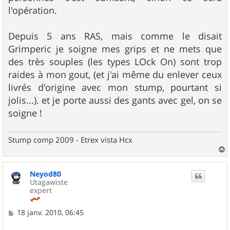
l'opération.
Depuis 5 ans RAS, mais comme le disait
Grimperic je soigne mes grips et ne mets que
des très souples (les types LOck On) sont trop
raides à mon gout, (et j'ai même du enlever ceux
livrés d'origine avec mon stump, pourtant si
jolis...). et je porte aussi des gants avec gel, on se
soigne !
Stump comp 2009 - Etrex vista Hcx
a
u
Neyod80
t
Utagawiste
expert
M
18 janv. 2010, 06:45
e
s