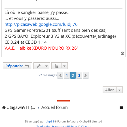
Là où le sanglier passe, j'y passe...
... et vous y passerez aussi...
http://picasaweb.google.com/luidji76
GPS GaminForetrex201 (suffisant dans bien des cas)
2 GPS BAYO: Exploreur 3 V3 et XC (découverte/jardinage)
CE 3.
24
et CE 3D 1.14
V.A.E. Haibike XDURO N'DURO RX 26"
a
u
Répondre
t
22 messages
1
2
3
Précédent
Suivant
Aller
UtagawaVTT (Randos VTT et VTTAE avec traces GPS)
Accueil forum
Développé par
phpBB
® Forum Software © phpBB Limited
Traduction française officielle
©
Qiaeru