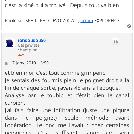
c'est la kiné qui a trouvé . Depuis tout va bien.
Roule sur SPE TURBO LEVO 700W .
garmin
EXPLORER 2
a
u
rondoudou50
t
Utagawiste
champion
M
17 janv. 2010, 16:50
e
s
et bien moi, c'est tout comme grimperic.
s
Je sentais des fourmis plein le poignet droit à la
a
g
fin de chaque sortie, j'avais 45 ans à l'époque.
e
Analyse par le toubib et c'était bien le canal
carpien.
J'ai fais faire une infiltration (juste une piqure
dans le poignet), seule méthode avant
l'opération. Le doc me l'avait : chez certaines
personnes c'est suffisant, sinon ce sera