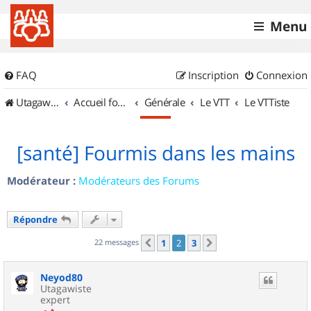
Menu
FAQ
Inscription
Connexion
UtagawaVTT (Randos VTT et VTTAE avec traces GPS)
Accueil forum
Générale
Le VTT
Le VTTiste
[santé] Fourmis dans les mains
Modérateur :
Modérateurs des Forums
Répondre
22 messages
1
2
3
Précédent
Suivant
Neyod80
Utagawiste
expert