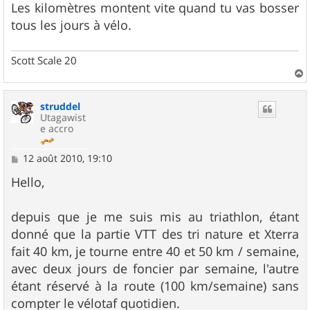
Les kilomètres montent vite quand tu vas bosser
tous les jours à vélo.
Scott Scale 20
a
u
struddel
t
Utagawist
e accro
M
12 août 2010, 19:10
e
s
Hello,
s
a
g
depuis que je me suis mis au triathlon, étant
e
donné que la partie VTT des tri nature et Xterra
fait 40 km, je tourne entre 40 et 50 km / semaine,
avec deux jours de foncier par semaine, l'autre
étant réservé à la route (100 km/semaine) sans
compter le vélotaf quotidien.