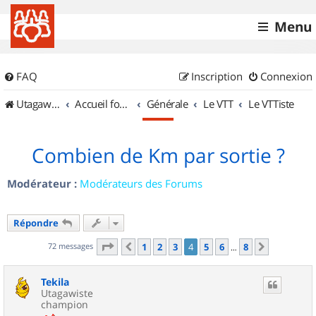
Menu
FAQ
Inscription
Connexion
UtagawaVTT (Randos VTT et VTTAE avec traces GPS)
Accueil forum
Générale
Le VTT
Le VTTiste
Combien de Km par sortie ?
Modérateur :
Modérateurs des Forums
Répondre
Page
4
sur
8
72 messages
1
2
3
4
5
6
8
Précédent
Suivant
…
Tekila
Utagawiste
champion