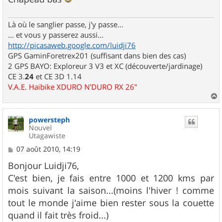
e
Là où le sanglier passe, j'y passe...
... et vous y passerez aussi...
http://picasaweb.google.com/luidji76
GPS GaminForetrex201 (suffisant dans bien des cas)
2 GPS BAYO: Exploreur 3 V3 et XC (découverte/jardinage)
CE 3.
24
et CE 3D 1.14
V.A.E. Haibike XDURO N'DURO RX 26"
a
u
powersteph
t
Nouvel
Utagawiste
M
07 août 2010, 14:19
e
s
Bonjour Luidji76,
s
C'est bien, je fais entre 1000 et 1200 kms par
a
g
mois suivant la saison...(moins l'hiver ! comme
e
tout le monde j'aime bien rester sous la couette
quand il fait très froid...)