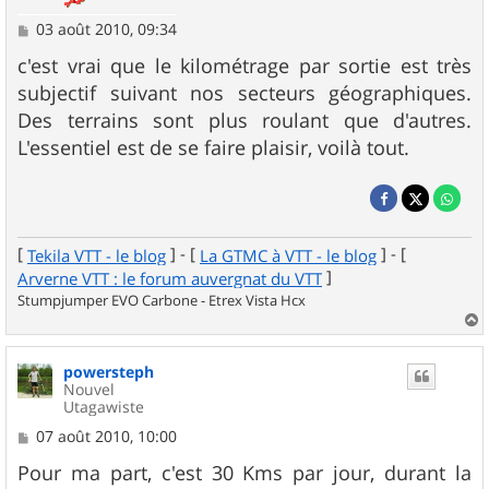
M
03 août 2010, 09:34
e
s
c'est vrai que le kilométrage par sortie est très
s
subjectif suivant nos secteurs géographiques.
a
g
Des terrains sont plus roulant que d'autres.
e
L'essentiel est de se faire plaisir, voilà tout.
[
] - [
] - [
Tekila VTT - le blog
La GTMC à VTT - le blog
]
Arverne VTT : le forum auvergnat du VTT
Stumpjumper EVO Carbone - Etrex Vista Hcx
a
u
powersteph
t
Nouvel
Utagawiste
M
07 août 2010, 10:00
e
s
Pour ma part, c'est 30 Kms par jour, durant la
s