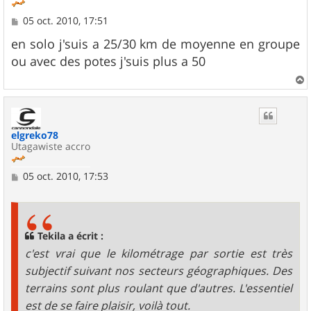
M
05 oct. 2010, 17:51
e
s
en solo j'suis a 25/30 km de moyenne en groupe
s
ou avec des potes j'suis plus a 50
a
g
e
a
u
t
elgreko78
Utagawiste accro
M
05 oct. 2010, 17:53
e
s
s
a
g
Tekila a écrit :
e
c'est vrai que le kilométrage par sortie est très
subjectif suivant nos secteurs géographiques. Des
terrains sont plus roulant que d'autres. L'essentiel
est de se faire plaisir, voilà tout.