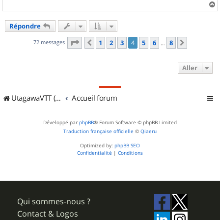
a
u
Répondre
t
Page
4
sur
8
72 messages
1
2
3
4
5
6
8
Précédent
Suivant
…
Aller
UtagawaVTT (Randos VTT et VTTAE avec traces GPS)
Accueil forum
Développé par
phpBB
® Forum Software © phpBB Limited
Traduction française officielle
©
Qiaeru
Optimized by:
phpBB SEO
Confidentialité
|
Conditions
Qui sommes-nous ?
Contact & Logos