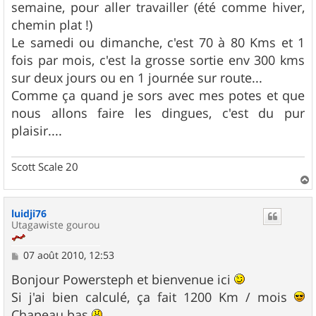
semaine, pour aller travailler (été comme hiver,
a
g
chemin plat !)
e
Le samedi ou dimanche, c'est 70 à 80 Kms et 1
fois par mois, c'est la grosse sortie env 300 kms
sur deux jours ou en 1 journée sur route...
Comme ça quand je sors avec mes potes et que
nous allons faire les dingues, c'est du pur
plaisir....
Scott Scale 20
a
u
luidji76
t
Utagawiste gourou
M
07 août 2010, 12:53
e
s
Bonjour Powersteph et bienvenue ici
s
Si j'ai bien calculé, ça fait 1200 Km / mois
a
g
Chapeau bas