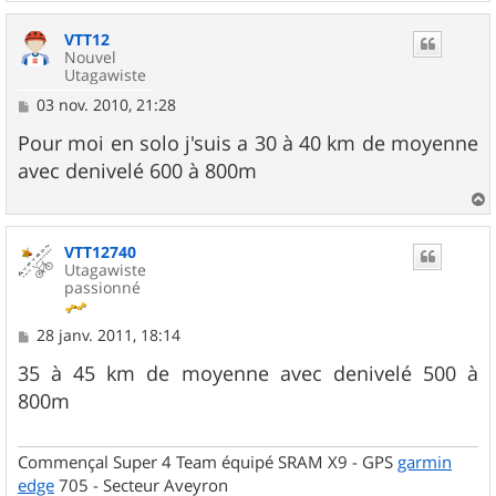
a
u
VTT12
t
Nouvel
Utagawiste
M
03 nov. 2010, 21:28
e
s
Pour moi en solo j'suis a 30 à 40 km de moyenne
s
avec denivelé 600 à 800m
a
g
e
a
u
VTT12740
t
Utagawiste
passionné
M
28 janv. 2011, 18:14
e
s
35 à 45 km de moyenne avec denivelé 500 à
s
800m
a
g
e
Commençal Super 4 Team équipé SRAM X9 - GPS
garmin
edge
705 - Secteur Aveyron