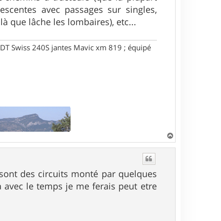
escentes avec passages sur singles,
à que lâche les lombaires), etc...
DT Swiss 240S jantes Mavic xm 819 ; équipé
H
a
u
t
e sont des circuits monté par quelques
 avec le temps je me ferais peut etre