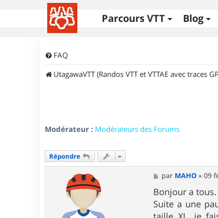
Parcours VTT
Blog
FAQ
UtagawaVTT (Randos VTT et VTTAE avec traces GP
Modérateur :
Modérateurs des Forums
Répondre
M
par
MAHO
»
09 f
e
s
Bonjour a tous.
s
Suite a une pa
a
g
taille XL, je 