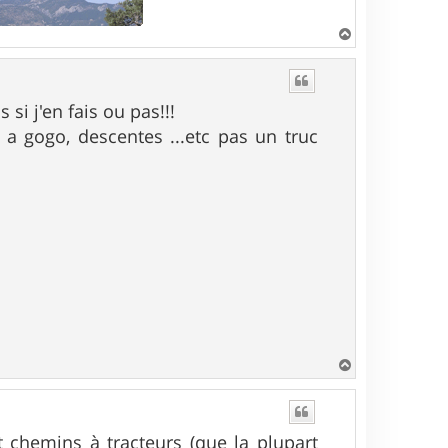
H
a
u
t
si j'en fais ou pas!!!
 a gogo, descentes ...etc pas un truc
H
a
u
t
et chemins à tracteurs (que la plupart