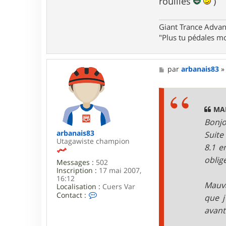
rouillés
)
t
a
c
Giant Trance Adva
t
e
"Plus tu pédales mo
r
a
n
M
par
arbanais83
t
e
i
s
l
s
o
a
l
g
MAH
o
e
Bonjo
arbanais83
Suite
Utagawiste champion
8.1 e
oblig
Messages :
502
Inscription :
17 mai 2007,
16:12
Mauva
Localisation :
Cuers Var
C
Contact :
que j
o
avant
n
t