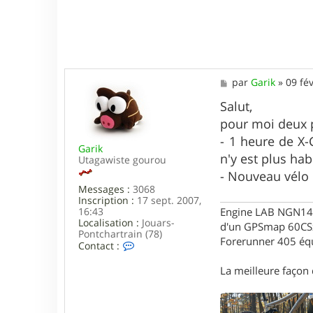
M
par
Garik
»
09 fév
e
s
Salut,
s
pour moi deux p
a
g
- 1 heure de X-
Garik
e
n'y est plus ha
Utagawiste gourou
- Nouveau vélo =
Messages :
3068
Inscription :
17 sept. 2007,
Engine LAB NGN140 
16:43
Localisation :
Jouars-
d'un GPSmap 60CS
Pontchartrain (78)
Forerunner 405 éq
C
Contact :
o
n
La meilleure façon d
t
a
c
t