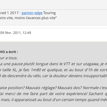
nced 1 2017 -
garmin
edge
Touring
ins vite, moins t'avances plus vite"
»
09 févr. 2011, 12:49
O a écrit :
ur a tous.
 a une pause plutôt longue dans le VTT et sur utagawa, je 
n taille XL, je fais 1m80 et quelque, et au bout d'1h de sort
é de descendre du vélo, car la douleur deviens insupportab
ise position? Mauvais réglage? Mauvais dos? Normale c'est l
'ai merci de me faire part de votre expérience! Sachant 
 mais, il apparaissait au bout d'un certain temps quand mê