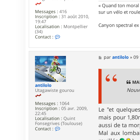
« Quand ton moral e
Messages :
416
sur un vélo et rou
Inscription :
31 août 2010,
19:47
Canyon spectral ex 
Localisation :
Montpellier
(34)
C
Contact :
o
n
t
a
M
par
antilolo
»
09 
c
e
t
s
e
s
r
a
a
g
MAH
antilolo
n
e
Nouve
Utagawiste gourou
c
a
l
Messages :
1064
a
Inscription :
05 avr. 2009,
Le "et quelques
g
22:45
o
mais pour 1,80m
Localisation :
Quint
n
Fonsegrives (Toulouse)
aussi de ta mor
C
Contact :
Mal aux lombai
o
n