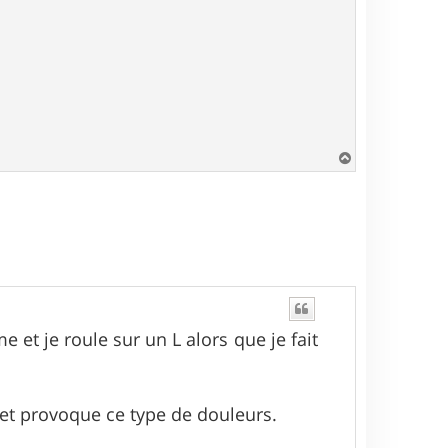
H
a
u
t
e et je roule sur un L alors que je fait
s et provoque ce type de douleurs.