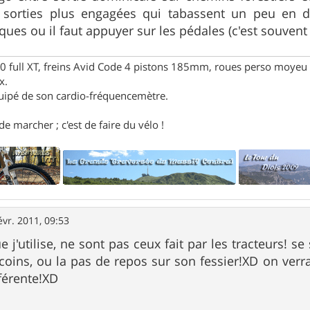
t sorties plus engagées qui tabassent un peu en d
es ou il faut appuyer sur les pédales (c'est souvent l
full XT, freins Avid Code 4 pistons 185mm, roues perso moyeu 
x.
uipé de son cardio-fréquencemètre.
e marcher ; c'est de faire du vélo !
évr. 2011, 09:53
 j'utilise, ne sont pas ceux fait par les tracteurs! s
oins, ou la pas de repos sur son fessier!XD on verra
férente!XD