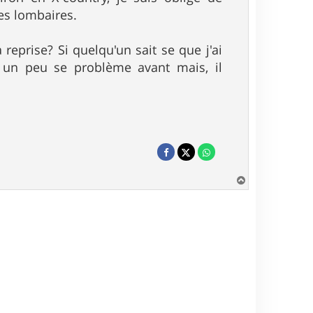
es lombaires.
eprise? Si quelqu'un sait se que j'ai
s un peu se problème avant mais, il
H
a
u
t