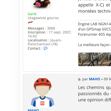
e
s
appelle X-C) e
r
a
M
g
montées techniqu
A
Garik
e
H
Utagawiste gourou
O
Engine LAB NGN140 
Messages :
3068
d'un GPSmap 60CS
Inscription :
17 sept. 2007,
Forerunner 405 éq
16:43
Localisation :
Jouars-
Pontchartrain (78)
La meilleure façon d
C
Contact :
o
n
t
a
c
t
e
M
par
MAHO
»
09 f
r
e
G
s
Les chemins que
a
s
r
passionnés du c
a
i
g
une opinion dif
k
e
MAHO