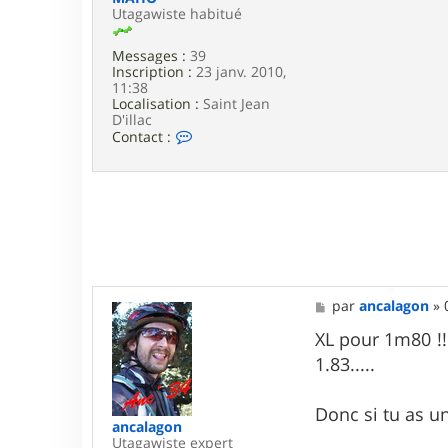
Utagawiste habitué
Messages :
39
Inscription :
23 janv. 2010,
11:38
Localisation :
Saint Jean
D'illac
C
Contact :
o
n
t
a
c
t
e
r
M
A
M
par
ancalagon
»
H
e
O
s
XL pour 1m80 !!!
s
1.83.....
a
g
e
Donc si tu as un
ancalagon
Utagawiste expert