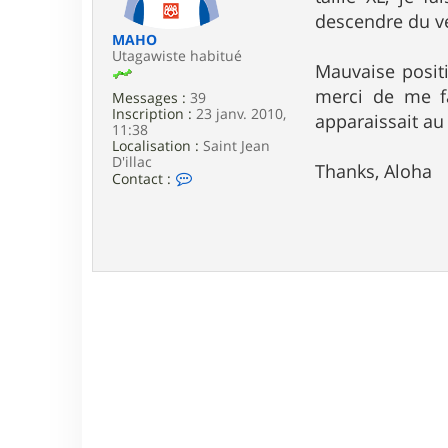
e
descendre du vé
MAHO
Utagawiste habitué
Mauvaise positi
merci de me fa
Messages :
39
Inscription :
23 janv. 2010,
apparaissait au
11:38
Localisation :
Saint Jean
D'illac
Thanks, Aloha
C
Contact :
o
n
t
a
c
t
e
r
M
A
H
O