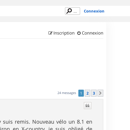
Connexion
Inscription
Connexion
24 messages
1
2
3
Suivant
y suis remis. Nouveau vélo un 8.1 en
iron en X-country, je suis obligé de