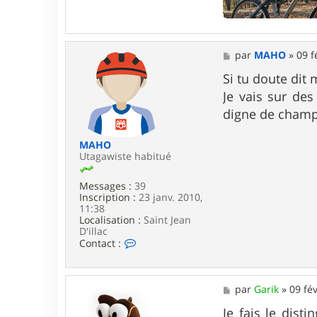
e
r
G
a
M
par
MAHO
»
09 f
r
e
i
s
Si tu doute dit 
k
s
Je vais sur des
a
g
digne de champi
e
MAHO
Utagawiste habitué
Messages :
39
Inscription :
23 janv. 2010,
11:38
Localisation :
Saint Jean
D'illac
C
Contact :
o
n
t
a
M
par
Garik
»
09 fév
c
e
t
s
Je fais le dist