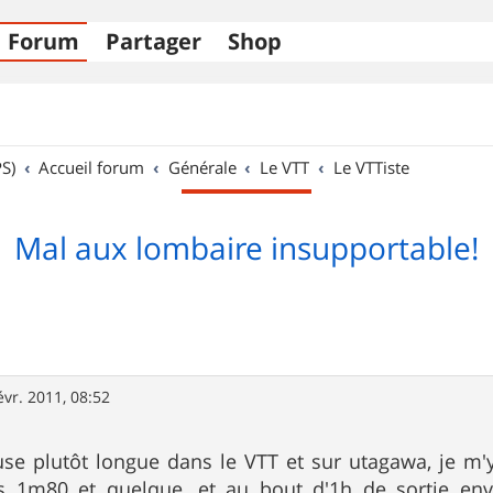
Forum
Partager
Shop
S)
Accueil forum
Générale
Le VTT
Le VTTiste
Mal aux lombaire insupportable!
évr. 2011, 08:52
use plutôt longue dans le VTT et sur utagawa, je m'
fais 1m80 et quelque, et au bout d'1h de sortie env