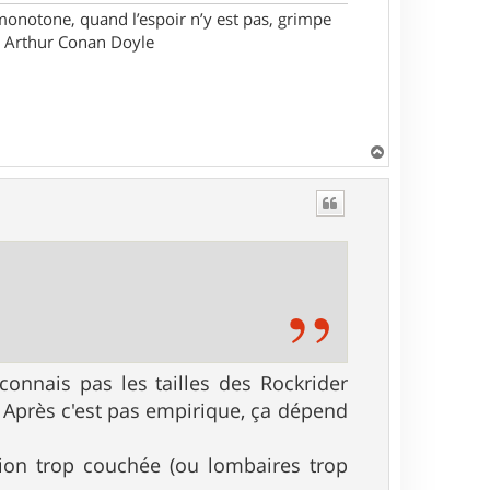
monotone, quand l’espoir n’y est pas, grimpe
ir Arthur Conan Doyle
H
a
u
t
connais pas les tailles des Rockrider
. Après c'est pas empirique, ça dépend
tion trop couchée (ou lombaires trop