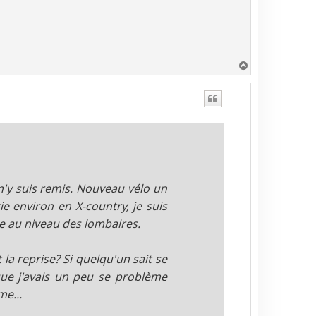
H
a
u
t
m'y suis remis. Nouveau vélo un
ie environ en X-country, je suis
le au niveau des lombaires.
a reprise? Si quelqu'un sait se
que j'avais un peu se problème
me...