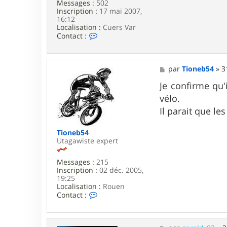
Messages :
502
Inscription :
17 mai 2007,
16:12
Localisation :
Cuers Var
C
Contact :
o
n
t
a
M
par
Tioneb54
»
3
c
e
t
s
Je confirme qu'
e
s
vélo.
r
a
a
g
Il parait que l
r
e
b
a
Tioneb54
n
Utagawiste expert
a
i
Messages :
215
s
Inscription :
02 déc. 2005,
8
19:25
3
Localisation :
Rouen
C
Contact :
o
n
t
a