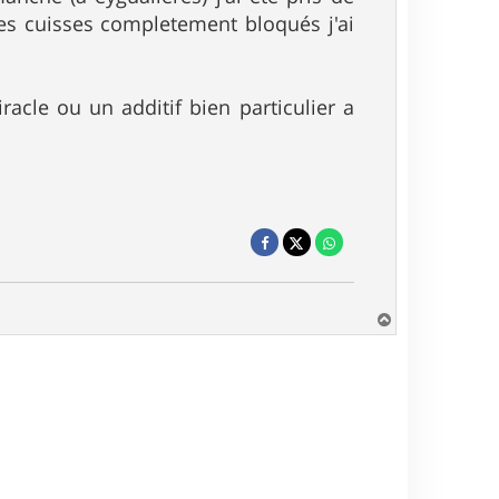
es cuisses completement bloqués j'ai
acle ou un additif bien particulier a
H
a
u
t