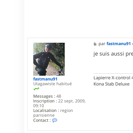
M
par
fastmanu91
e
s
je suis aussi p
s
a
g
e
Lapierre X-control
fastmanu91
Utagawiste habitué
Kona Stab Deluxe
Messages :
48
Inscription :
22 sept. 2009,
09:10
Localisation :
region
parisienne
C
Contact :
o
n