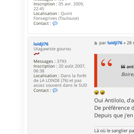
n
Inscription :
05 avr. 2009,
22:45
Localisation :
Quint
Fonsegrives (Toulouse)
C
Contact :
o
n
t
a
M
par
luidji76
»
28 
luidji76
c
e
Utagawiste gourou
t
s
e
s
r
Messages :
3793
a
a
Inscription :
20 août 2007,
g
anti
n
06:38
e
Boire
t
Localisation :
Dans la forêt
i
de LA LONDE (76) et pas
l
assez souvent dans le SUD
o
C
Contact :
l
o
o
n
Oui Antilolo, d
t
De préférence d
a
c
Depuis que j'e
t
e
r
Là où le sanglier pas
l