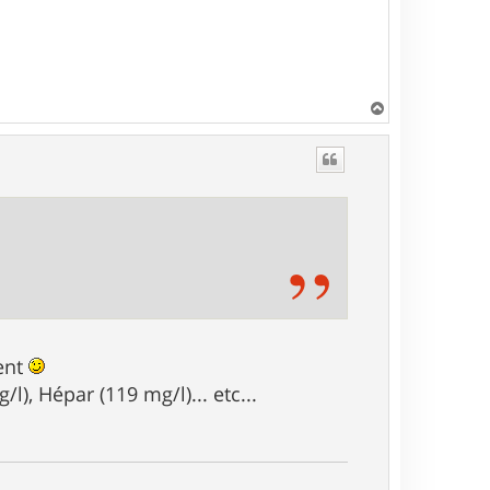
H
a
u
t
ment
, Hépar (119 mg/l)... etc...