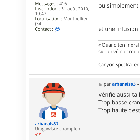
Messages :
416
ou simplement de
Inscription :
31 août 2010,
19:47
Localisation :
Montpellier
(34)
et une infusion 
C
Contact :
o
n
t
« Quand ton moral e
a
sur un vélo et rou
c
t
e
Canyon spectral ex 
r
a
n
c
M
par
arbanais83
a
e
l
s
Vérifie aussi ta
a
s
Trop basse cram
g
a
o
g
Trop haute c'est
n
e
arbanais83
Utagawiste champion