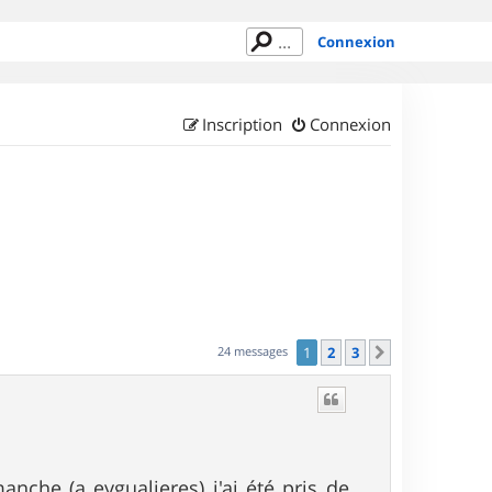
Connexion
Inscription
Connexion
24 messages
1
2
3
Suivant
nche (a eygualieres) j'ai été pris de