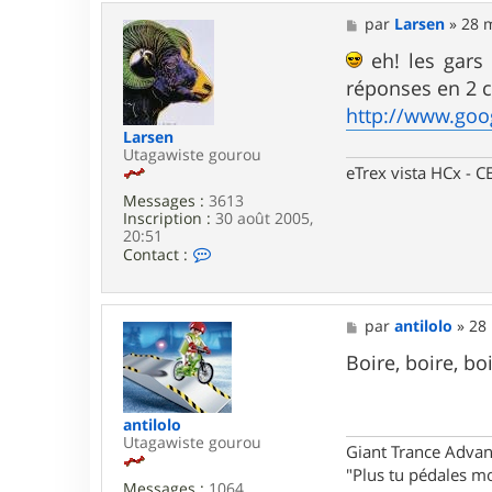
t
a
M
par
Larsen
»
28 m
c
e
t
s
eh! les gars 
e
s
réponses en 2 c
r
a
f
g
http://www.goo
a
e
Larsen
s
Utagawiste gourou
t
eTrex vista HCx -
m
a
Messages :
3613
n
Inscription :
30 août 2005,
u
20:51
9
C
Contact :
1
o
n
t
a
M
par
antilolo
»
28 
c
e
t
s
Boire, boire, bo
e
s
r
a
L
g
antilolo
a
e
Utagawiste gourou
r
Giant Trance Adva
s
"Plus tu pédales mo
e
Messages :
1064