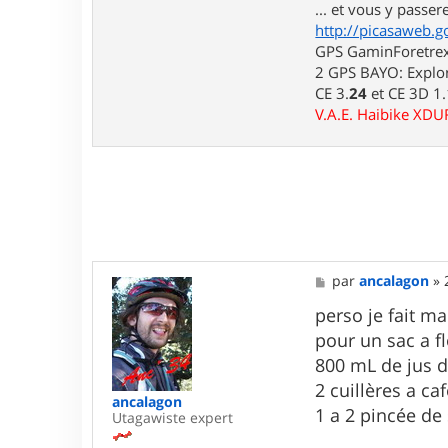
... et vous y passere
u
i
http://picasaweb.g
d
GPS GaminForetrex2
j
2 GPS BAYO: Explor
i
7
CE 3.
24
et CE 3D 1
6
V.A.E. Haibike XD
M
par
ancalagon
»
e
s
perso je fait m
s
pour un sac a fl
a
g
800 mL de jus d
e
2 cuillères a ca
ancalagon
1 a 2 pincée de 
Utagawiste expert