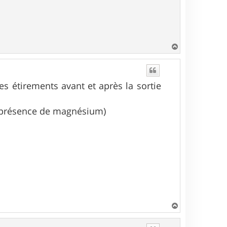
H
a
u
t
des étirements avant et après la sortie
s (présence de magnésium)
H
a
u