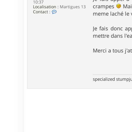
10:37
e
crampes
Mais
Localisation :
Martigues 13
C
Contact :
meme laché le v
o
n
t
Je fais donc ap
a
c
mettre dans l'ea
t
e
r
Merci a tous j'
T
o
f
f
1
3
specialized stump