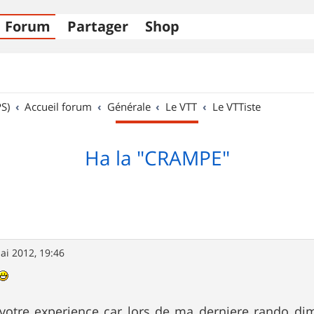
Forum
Partager
Shop
S)
Accueil forum
Générale
Le VTT
Le VTTiste
Ha la "CRAMPE"
ai 2012, 19:46
 votre experience car lors de ma derniere rando dima