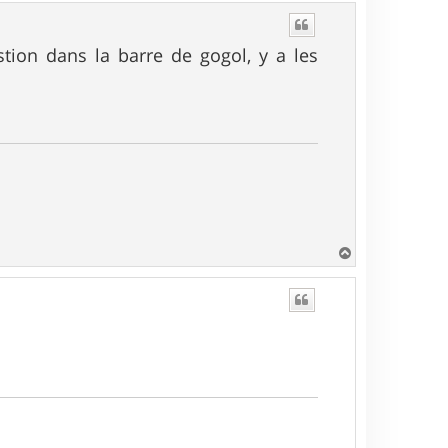
u
t
tion dans la barre de gogol, y a les
H
a
u
t