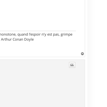
monotone, quand l’espoir n’y est pas, grimpe
ir Arthur Conan Doyle
H
a
u
t