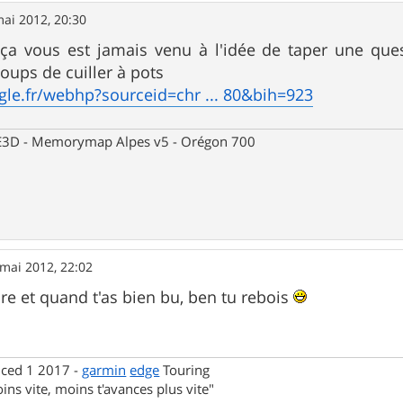
ai 2012, 20:30
ça vous est jamais venu à l'idée de taper une ques
oups de cuiller à pots
gle.fr/webhp?sourceid=chr ... 80&bih=923
 CE3D - Memorymap Alpes v5 - Orégon 700
mai 2012, 22:02
ire et quand t'as bien bu, ben tu rebois
nced 1 2017 -
garmin
edge
Touring
ins vite, moins t'avances plus vite"