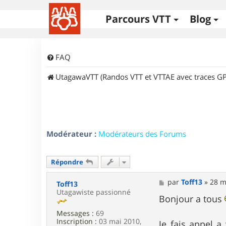
Parcours VTT
Blog
FAQ
UtagawaVTT (Randos VTT et VTTAE avec traces GP
Modérateur :
Modérateurs des Forums
Répondre
M
par
Toff13
»
28 m
Toff13
e
Utagawiste passionné
s
Bonjour a tous
s
Messages :
69
a
Inscription :
03 mai 2010,
g
Je fais appel a