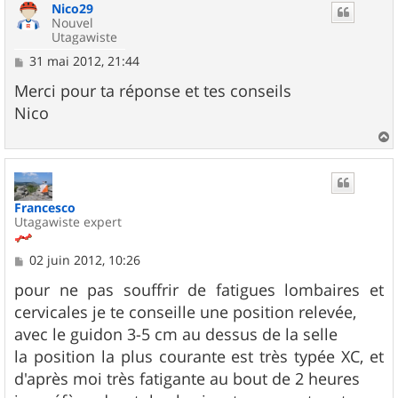
Nico29
t
Nouvel
Utagawiste
M
31 mai 2012, 21:44
e
s
Merci pour ta réponse et tes conseils
s
Nico
a
g
e
a
u
t
Francesco
Utagawiste expert
M
02 juin 2012, 10:26
e
s
pour ne pas souffrir de fatigues lombaires et
s
cervicales je te conseille une position relevée,
a
g
avec le guidon 3-5 cm au dessus de la selle
e
la position la plus courante est très typée XC, et
d'après moi très fatigante au bout de 2 heures