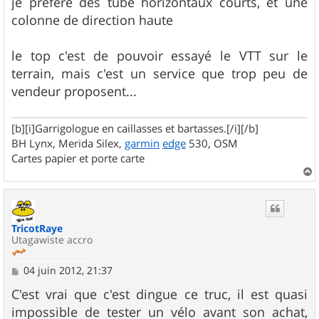
je préfère des tube horizontaux courts, et une
colonne de direction haute
le top c'est de pouvoir essayé le VTT sur le
terrain, mais c'est un service que trop peu de
vendeur proposent...
[b][i]Garrigologue en caillasses et bartasses.[/i][/b]
BH Lynx, Merida Silex,
garmin
edge
530, OSM
Cartes papier et porte carte
a
u
t
TricotRaye
Utagawiste accro
M
04 juin 2012, 21:37
e
s
C'est vrai que c'est dingue ce truc, il est quasi
s
impossible de tester un vélo avant son achat,
a