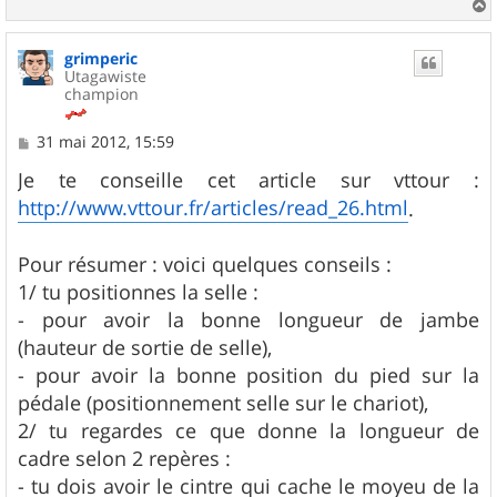
a
u
grimperic
t
Utagawiste
champion
M
31 mai 2012, 15:59
e
s
Je te conseille cet article sur vttour :
s
http://www.vttour.fr/articles/read_26.html
.
a
g
e
Pour résumer : voici quelques conseils :
1/ tu positionnes la selle :
- pour avoir la bonne longueur de jambe
(hauteur de sortie de selle),
- pour avoir la bonne position du pied sur la
pédale (positionnement selle sur le chariot),
2/ tu regardes ce que donne la longueur de
cadre selon 2 repères :
- tu dois avoir le cintre qui cache le moyeu de la