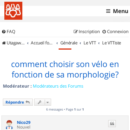
Menu
FAQ
Inscription
Connexion
UtagawaVTT (Randos VTT et VTTAE avec traces GPS)
Accueil forum
Générale
Le VTT
Le VTTiste
comment choisir son vélo en
fonction de sa morphologie?
Modérateur :
Modérateurs des Forums
Répondre
6 messages • Page
1
sur
1
Nico29
Nouvel