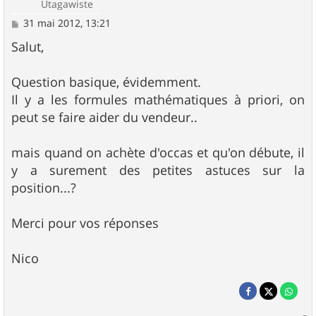
Utagawiste
M
31 mai 2012, 13:21
e
s
Salut,
s
a
g
Question basique, évidemment.
e
Il y a les formules mathématiques à priori, on
peut se faire aider du vendeur..
mais quand on achète d'occas et qu'on débute, il
y a surement des petites astuces sur la
position...?
Merci pour vos réponses
Nico