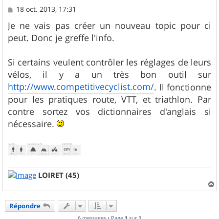
M
18 oct. 2013, 17:31
e
s
Je ne vais pas créer un nouveau topic pour ci
s
peut. Donc je greffe l'info.
a
g
e
Si certains veulent contrôler les réglages de leurs
vélos, il y a un très bon outil sur
http://www.competitivecyclist.com/
. Il fonctionne
pour les pratiques route, VTT, et triathlon. Par
contre sortez vos dictionnaires d'anglais si
nécessaire.
LOIRET (45)
a
u
Répondre
t
6 messages • Page
1
sur
1