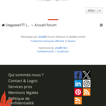
Aller
UtagawaVTT (Randos VTT et VTTAE avec traces GPS)
Accueil forum
Développé par
phpBB
® Forum Software © phpBB Limited
Traduction française officielle
©
Qiaeru
Optimized by:
phpBB SEO
Confidentialité
|
Conditions
Qui sommes-nous ?
Contact & Logos
Services pros
Mentions légales
Politique de
confidentialité