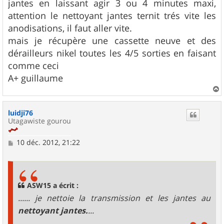
jantes en laissant agir 3 ou 4 minutes maxi,
attention le nettoyant jantes ternit trés vite les
anodisations, il faut aller vite.
mais je récupère une cassette neuve et des
dérailleurs nikel toutes les 4/5 sorties en faisant
comme ceci
A+ guillaume
a
u
luidji76
t
Utagawiste gourou
M
10 déc. 2012, 21:22
e
s
s
a
g
ASW15 a écrit :
e
...... je nettoie la transmission et les jantes au
nettoyant jantes.
...