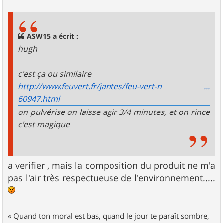
e
s
s
a
g
ASW15 a écrit :
e
hugh
c'est ça ou similaire
http://www.feuvert.fr/jantes/feu-vert-n ...
60947.html
on pulvérise on laisse agir 3/4 minutes, et on rince
c'est magique
a verifier , mais la composition du produit ne m'a
pas l'air très respectueuse de l'environnement.....
« Quand ton moral est bas, quand le jour te paraît sombre,