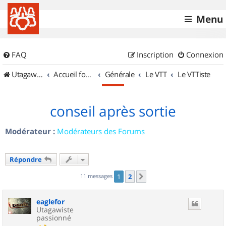
Menu
FAQ
Inscription
Connexion
UtagawaVTT (Randos VTT et VTTAE avec traces GPS)
Accueil forum
Générale
Le VTT
Le VTTiste
conseil après sortie
Modérateur :
Modérateurs des Forums
Répondre
11 messages
1
2
Suivant
eaglefor
Utagawiste
passionné