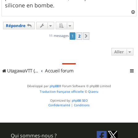
silicone en bombe.
a
u
Répondre
t
11 messages
1
2
Suivant
Aller
UtagawaVTT (Randos VTT et VTTAE avec traces GPS)
Accueil forum
Développé par
phpBB
® Forum Software © phpBB Limited
Traduction française officielle
©
Qiaeru
Optimized by:
phpBB SEO
Confidentialité
|
Conditions
Qui sommes-nous ?