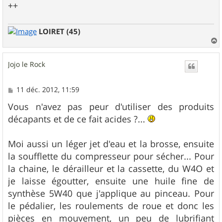
++
LOIRET (45)
a
u
Jojo le Rock
t
M
11 déc. 2012, 11:59
e
s
Vous n'avez pas peur d'utiliser des produits
s
décapants et de ce fait acides ?...
a
g
e
Moi aussi un léger jet d'eau et la brosse, ensuite
la soufflette du compresseur pour sécher... Pour
la chaine, le dérailleur et la cassette, du W4O et
je laisse égoutter, ensuite une huile fine de
synthèse 5W40 que j'applique au pinceau. Pour
le pédalier, les roulements de roue et donc les
pièces en mouvement, un peu de lubrifiant