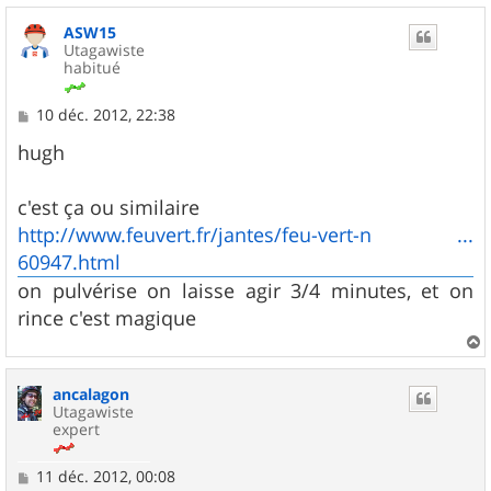
ASW15
Utagawiste
habitué
M
10 déc. 2012, 22:38
e
s
hugh
s
a
g
c'est ça ou similaire
e
http://www.feuvert.fr/jantes/feu-vert-n ...
60947.html
on pulvérise on laisse agir 3/4 minutes, et on
rince c'est magique
a
u
ancalagon
t
Utagawiste
expert
M
11 déc. 2012, 00:08