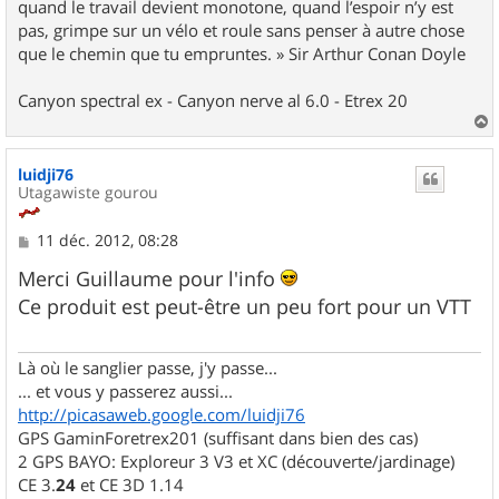
quand le travail devient monotone, quand l’espoir n’y est
pas, grimpe sur un vélo et roule sans penser à autre chose
que le chemin que tu empruntes. » Sir Arthur Conan Doyle
Canyon spectral ex - Canyon nerve al 6.0 - Etrex 20
a
u
luidji76
t
Utagawiste gourou
M
11 déc. 2012, 08:28
e
s
Merci Guillaume pour l'info
s
Ce produit est peut-être un peu fort pour un VTT
a
g
e
Là où le sanglier passe, j'y passe...
... et vous y passerez aussi...
http://picasaweb.google.com/luidji76
GPS GaminForetrex201 (suffisant dans bien des cas)
2 GPS BAYO: Exploreur 3 V3 et XC (découverte/jardinage)
CE 3.
24
et CE 3D 1.14