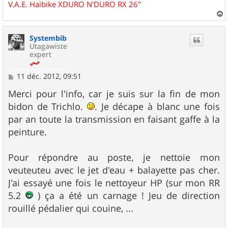
V.A.E. Haibike XDURO N'DURO RX 26"
a
u
Systembib
t
Utagawiste
expert
M
11 déc. 2012, 09:51
e
s
Merci pour l'info, car je suis sur la fin de mon
s
bidon de Trichlo.
. Je décape à blanc une fois
a
g
par an toute la transmission en faisant gaffe à la
e
peinture.
Pour répondre au poste, je nettoie mon
veuteuteu avec le jet d'eau + balayette pas cher.
J'ai essayé une fois le nettoyeur HP (sur mon RR
5.2
) ça a été un carnage ! Jeu de direction
rouillé pédalier qui couine, ...