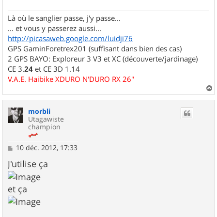
g
e
Là où le sanglier passe, j'y passe...
... et vous y passerez aussi...
http://picasaweb.google.com/luidji76
GPS GaminForetrex201 (suffisant dans bien des cas)
2 GPS BAYO: Exploreur 3 V3 et XC (découverte/jardinage)
CE 3.
24
et CE 3D 1.14
V.A.E. Haibike XDURO N'DURO RX 26"
a
u
morbli
t
Utagawiste
champion
M
10 déc. 2012, 17:33
e
s
J'utilise ça
s
a
g
et ça
e