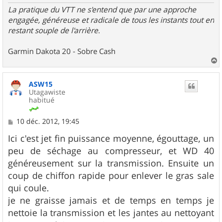
La pratique du VTT ne s'entend que par une approche
engagée, généreuse et radicale de tous les instants tout en
restant souple de l'arrière
.
Garmin Dakota 20 - Sobre Cash
a
u
ASW15
t
Utagawiste
habitué
M
10 déc. 2012, 19:45
e
s
Ici c'est jet fin puissance moyenne, égouttage, un
s
peu de séchage au compresseur, et WD 40
a
g
généreusement sur la transmission. Ensuite un
e
coup de chiffon rapide pour enlever le gras sale
qui coule.
je ne graisse jamais et de temps en temps je
nettoie la transmission et les jantes au nettoyant