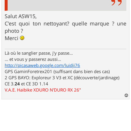
Salut ASW15,
C'est quoi ton nettoyant? quelle marque ? une
photo ?
Merci
Là où le sanglier passe, j'y passe...
... et vous y passerez aussi...
http://picasaweb.google.com/luidji76
GPS GaminForetrex201 (suffisant dans bien des cas)
2 GPS BAYO: Exploreur 3 V3 et XC (découverte/jardinage)
CE 3.
24
et CE 3D 1.14
V.A.E. Haibike XDURO N'DURO RX 26"
a
u
t