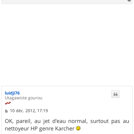
a
u
t
luidji76
Utagawiste gourou
M
10 déc. 2012, 17:19
e
s
OK, pareil, au jet d'eau normal, surtout pas au
s
nettoyeur HP genre Karcher
a