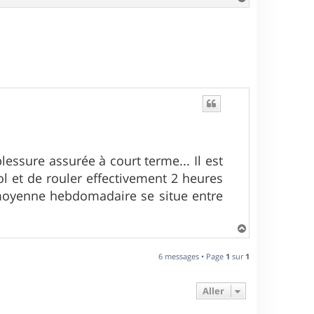
a
u
t
lessure assurée à court terme... Il est
ol et de rouler effectivement 2 heures
a moyenne hebdomadaire se situe entre
H
a
u
6 messages • Page
1
sur
1
t
Aller