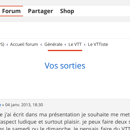
Forum
Partager
Shop
S)
Accueil forum
Générale
Le VTT
Le VTTiste
Vos sorties
e
»
04 janv. 2013, 18:30
 j'ai écrit dans ma présentation je souhaite me met
l'aspect ludique et surtout plaisir. je peux faire de
s le samedi ou le dimanche. Je pensais faire du VTT