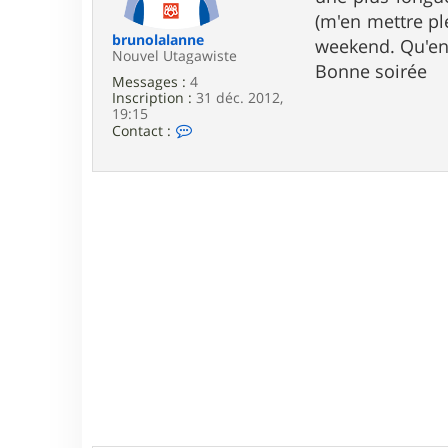
e
(m'en mettre ple
brunolalanne
weekend. Qu'en
Nouvel Utagawiste
Bonne soirée
Messages :
4
Inscription :
31 déc. 2012,
19:15
C
Contact :
o
n
t
a
c
t
e
r
b
r
u
n
o
l
a
l
a
n
n