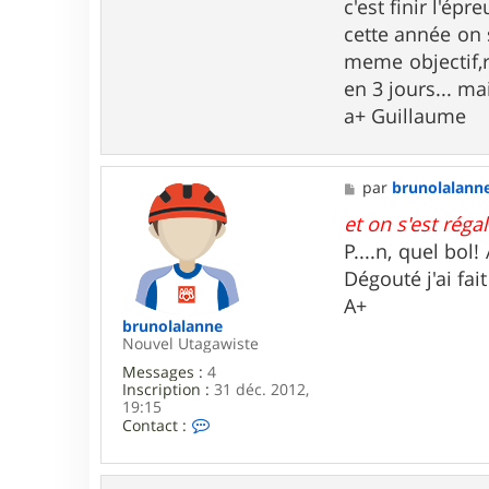
c'est finir l'ép
cette année on 
meme objectif,r
en 3 jours... ma
a+ Guillaume
M
par
brunolalann
e
s
et on s'est rég
s
P....n, quel bol
a
g
Dégouté j'ai fai
e
A+
brunolalanne
Nouvel Utagawiste
Messages :
4
Inscription :
31 déc. 2012,
19:15
C
Contact :
o
n
t