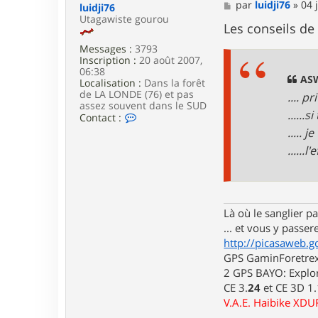
a
M
par
luidji76
»
04 
luidji76
c
e
Utagawiste gourou
t
s
Les conseils de
e
s
r
Messages :
3793
a
b
Inscription :
20 août 2007,
g
r
06:38
e
ASW
u
Localisation :
Dans la forêt
n
de LA LONDE (76) et pas
.... p
o
assez souvent dans le SUD
......
l
C
Contact :
a
o
..... 
l
n
......
a
t
n
a
n
c
e
t
e
r
Là où le sanglier pas
l
... et vous y passere
u
i
http://picasaweb.g
d
GPS GaminForetrex2
j
2 GPS BAYO: Explor
i
7
CE 3.
24
et CE 3D 1
6
V.A.E. Haibike XD