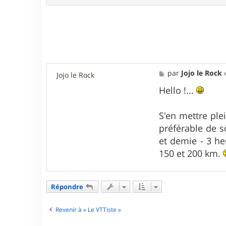
M
par
Jojo le Rock
Jojo le Rock
e
s
Hello !...
s
a
g
S'en mettre plei
e
préférable de s
et demie - 3 he
150 et 200 km.
Répondre
Revenir à « Le VTTiste »