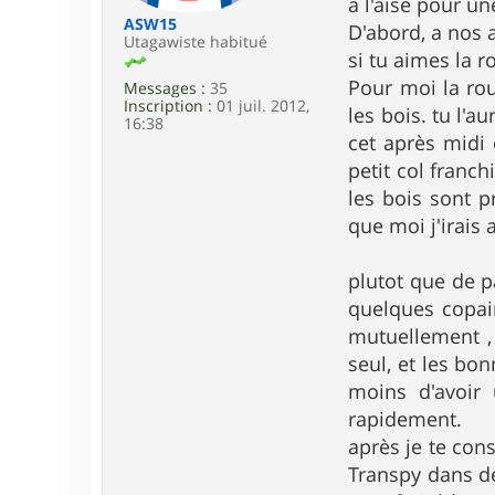
a l'aise pour u
c
a
ASW15
D'abord, a nos a
l
Utagawiste habitué
si tu aimes la ro
a
g
Pour moi la rou
Messages :
35
o
Inscription :
01 juil. 2012,
n
les bois. tu l'a
16:38
cet après midi 
petit col franc
les bois sont p
que moi j'irais
plutot que de pa
quelques copai
mutuellement , 
seul, et les bo
moins d'avoir 
rapidement.
après je te cons
Transpy dans de