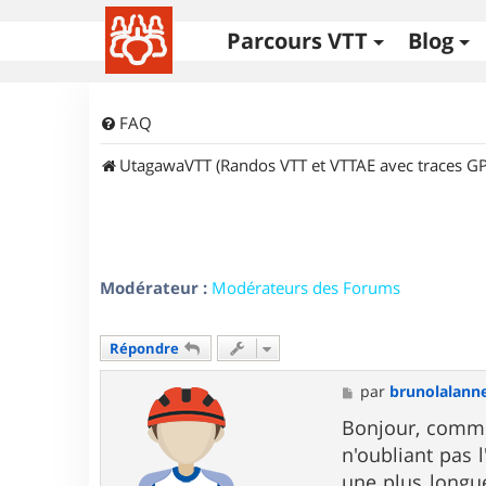
Parcours VTT
Blog
FAQ
UtagawaVTT (Randos VTT et VTTAE avec traces GP
Modérateur :
Modérateurs des Forums
Répondre
M
par
brunolalann
e
s
Bonjour, comme
s
n'oubliant pas 
a
g
une plus longue