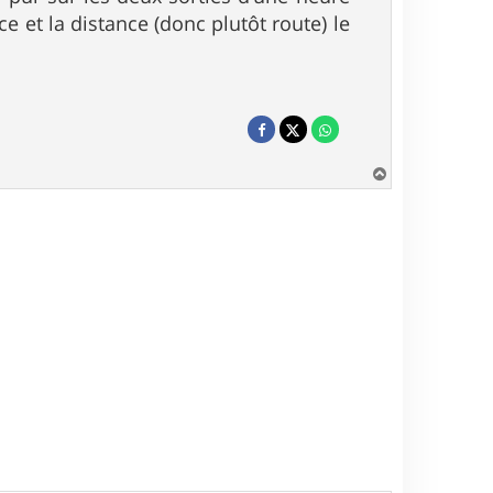
e et la distance (donc plutôt route) le
H
a
u
t