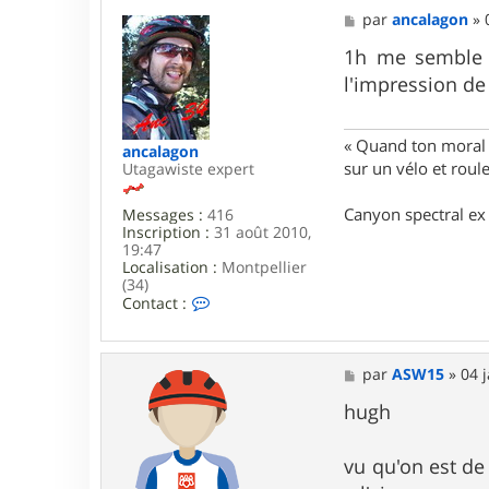
e
M
par
ancalagon
»
e
s
1h me semble b
s
l'impression de 
a
g
e
« Quand ton moral e
ancalagon
sur un vélo et rou
Utagawiste expert
Canyon spectral ex 
Messages :
416
Inscription :
31 août 2010,
19:47
Localisation :
Montpellier
(34)
C
Contact :
o
n
t
a
M
par
ASW15
»
04 
c
e
t
s
hugh
e
s
r
a
a
g
vu qu'on est de
n
e