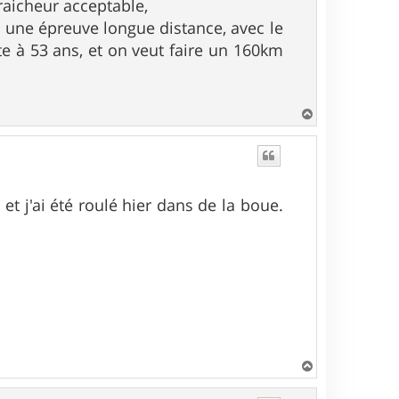
fraicheur acceptable,
 une épreuve longue distance, avec le
e à 53 ans, et on veut faire un 160km
H
a
u
t
n et j'ai été roulé hier dans de la boue.
H
a
u