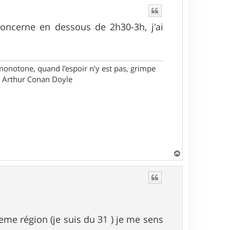
ncerne en dessous de 2h30-3h, j'ai
monotone, quand l’espoir n’y est pas, grimpe
ir Arthur Conan Doyle
H
a
u
t
eme région (je suis du 31 ) je me sens