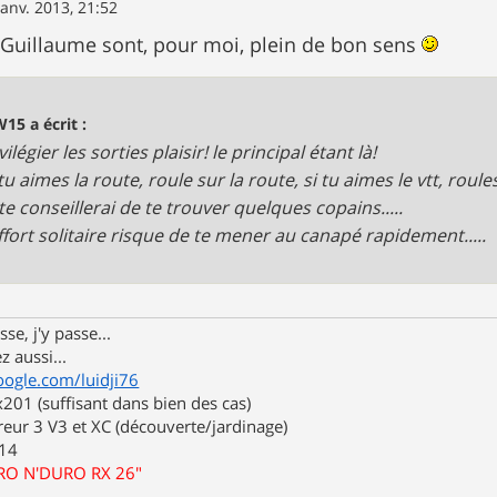
janv. 2013, 21:52
 Guillaume sont, pour moi, plein de bon sens
15 a écrit :
rivilégier les sorties plaisir! le principal étant là!
si tu aimes la route, roule sur la route, si tu aimes le vtt, roul
je te conseillerai de te trouver quelques copains.....
l'effort solitaire risque de te mener au canapé rapidement.....
se, j'y passe...
z aussi...
oogle.com/luidji76
01 (suffisant dans bien des cas)
eur 3 V3 et XC (découverte/jardinage)
.14
URO N'DURO RX 26"