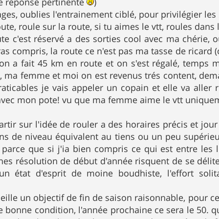
ne réponse pertinente
)
ges, oublies l'entrainement ciblé, pour privilégier les s
ute, roule sur la route, si tu aimes le vtt, roules dans 
te c'est réservé a des sorties cool avec ma chérie,
uras compris, la route ce n'est pas ma tasse de ricard (o
on a fait 45 km en route et on s'est régalé, temps m
hi, ma femme et moi on est revenus trés content, de
raticables je vais appeler un copain et elle va aller 
 avec mon pote! vu que ma femme aime le vtt uniquem
rtir sur l'idée de rouler a des horaires précis et jour 
ns de niveau équivalent au tiens ou un peu supérie
parce que si j'ia bien compris ce qui est entre les 
nnes résolution de début d'année risquent de se délite
un état d'esprit de moine boudhiste, l'effort sol
eille un objectif de fin de saison raisonnable, pour ce
 bonne condition, l'année prochaine ce sera le 50. 