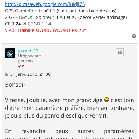
http://picasaweb.google.com/luidji76
GPS GaminForetrex201 (suffisant dans bien des cas)
2 GPS BAYO: Exploreur 3 V3 et XC (découverte/jardinage)
CE 3.
24
et CE 3D 1.14
V.A.E. Haibike XDURO N'DURO RX 26"
a
u
gerald_83
t
Utagawiste
gourou
M
31 janv. 2013, 21:30
e
s
Bonsoir,
s
a
g
Vitesse, j'oublie, avec mon grand âge
c'est loin
e
d'être mon paramètre préféré. Bien au contraire,
je suis plus du genre diesel que Ferrari.
En revanche deux autres paramètres
m'intéressent fortement c'est le dénivelé positif