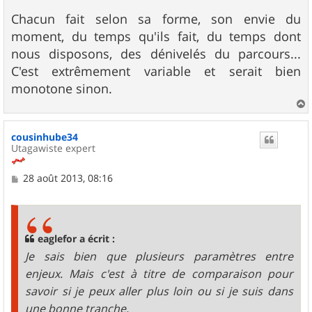
e
Chacun fait selon sa forme, son envie du
moment, du temps qu'ils fait, du temps dont
nous disposons, des dénivelés du parcours...
C'est extrêmement variable et serait bien
monotone sinon.
a
u
cousinhube34
t
Utagawiste expert
M
28 août 2013, 08:16
e
s
s
a
g
eaglefor a écrit :
e
Je sais bien que plusieurs paramètres entre
enjeux. Mais c'est à titre de comparaison pour
savoir si je peux aller plus loin ou si je suis dans
une bonne tranche.