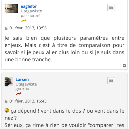
eaglefor
Utagawiste
passionné
M
01 févr. 2013, 13:56
e
s
Je sais bien que plusieurs paramètres entre
s
enjeux. Mais c'est à titre de comparaison pour
a
g
savoir si je peux aller plus loin ou si je suis dans
e
une bonne tranche.
a
u
Larsen
t
Utagawiste
gourou
M
01 févr. 2013, 16:43
e
s
ça dépend ! vent dans le dos ? ou vent dans le
s
nez ?
a
g
Sérieux, ça rime à rien de vouloir "comparer" tes
e