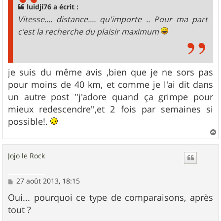
g
luidji76 a écrit :
e
Vitesse.... distance.... qu'importe .. Pour ma part
c'est la recherche du plaisir maximum
je suis du même avis ,bien que je ne sors pas
pour moins de 40 km, et comme je l'ai dit dans
un autre post ''j'adore quand ça grimpe pour
mieux redescendre'',et 2 fois par semaines si
possible!.
a
u
Jojo le Rock
t
M
27 août 2013, 18:15
e
s
Oui... pourquoi ce type de comparaisons, après
s
tout ?
a
g