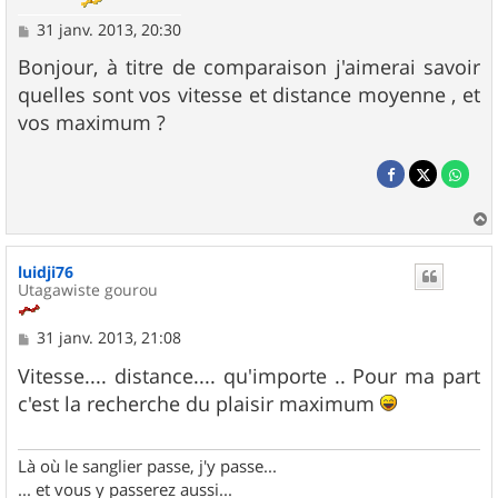
M
31 janv. 2013, 20:30
e
s
Bonjour, à titre de comparaison j'aimerai savoir
s
quelles sont vos vitesse et distance moyenne , et
a
g
vos maximum ?
e
a
u
luidji76
t
Utagawiste gourou
M
31 janv. 2013, 21:08
e
s
Vitesse.... distance.... qu'importe .. Pour ma part
s
c'est la recherche du plaisir maximum
a
g
e
Là où le sanglier passe, j'y passe...
... et vous y passerez aussi...