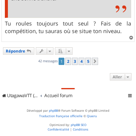
Tu roules toujours tout seul ? Fais de la
compétition, tu sauras où se situe ton niveau.
a
u
Répondre
t
42 messages
1
2
3
4
5
Suivant
Aller
UtagawaVTT (Randos VTT et VTTAE avec traces GPS)
Accueil forum
Développé par
phpBB
® Forum Software © phpBB Limited
Traduction française officielle
©
Qiaeru
Optimized by:
phpBB SEO
Confidentialité
|
Conditions