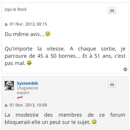
u
Jojo le Rock
t
M
01 févr. 2013, 00:15
e
s
Du même avis...
s
a
g
Qu'importe la vitesse. A chaque sortie, je
e
parcoure de 45 à 50 bornes... Et à 51 ans, c'est
pas mal.
a
u
Systembib
t
Utagawiste
expert
M
01 févr. 2013, 10:09
e
s
La modestie des membres de ce forum
s
bloquerait-elle un peut sur le sujet.
a
g