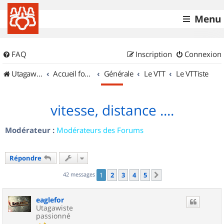
Menu
FAQ
Inscription
Connexion
UtagawaVTT (Randos VTT et VTTAE avec traces GPS)
Accueil forum
Générale
Le VTT
Le VTTiste
vitesse, distance ....
Modérateur :
Modérateurs des Forums
Répondre
42 messages
1
2
3
4
5
Suivant
eaglefor
Utagawiste
passionné