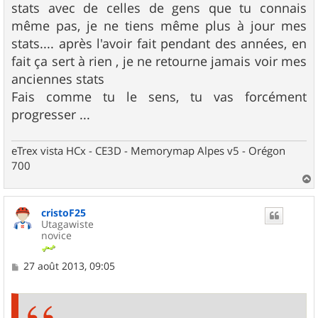
stats avec de celles de gens que tu connais
même pas, je ne tiens même plus à jour mes
stats.... après l'avoir fait pendant des années, en
fait ça sert à rien , je ne retourne jamais voir mes
anciennes stats
Fais comme tu le sens, tu vas forcément
progresser ...
eTrex vista HCx - CE3D - Memorymap Alpes v5 - Orégon
700
a
u
cristoF25
t
Utagawiste
novice
M
27 août 2013, 09:05
e
s
s
a