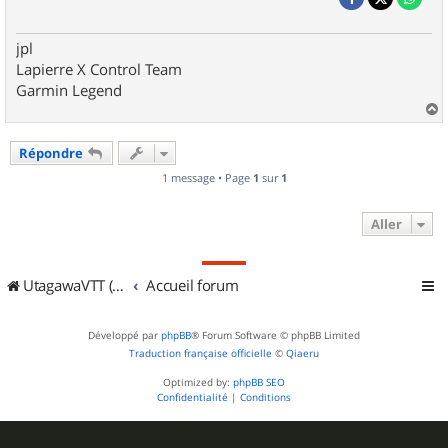
jpl
Lapierre X Control Team
Garmin Legend
a
u
Répondre
t
1 message • Page
1
sur
1
Aller
UtagawaVTT (Randos VTT et VTTAE avec traces GPS)
Accueil forum
Développé par
phpBB
® Forum Software © phpBB Limited
Traduction française officielle
©
Qiaeru
Optimized by:
phpBB SEO
Confidentialité
|
Conditions