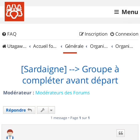
Menu
FAQ
Inscription
Connexion
UtagawaVTT (Randos VTT et VTTAE avec traces GPS)
Accueil forum
Générale
Organisation de sorties & Recherche de partenaires
Organisation de sorties ailleurs
[Sardaigne] --> Groupe à
compléter avant départ
Modérateur :
Modérateurs des Forums
Répondre
1 message • Page
1
sur
1