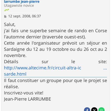
larrumbe jean-pierre
Utagawiste novice
M
12 sept. 2008, 06:37
e
s
Salut,
s
j'ai fais une superbe semaine de rando en Corse
a
g
l'automne dernier (traversée ouest-est).
e
Cette année l'organisateur prévoit un séjour en
Sardaigne du 12 au 19 octobre ou du 26 oct au 2
novembre.
Détails sur le site:
http://www.altecime.fr/circuit-altra-ic ...
sarde.html
Il faut constituer un groupe pour que le projet se
réalise.
Inscrivez-vous vite!
Jean-Pierre LARRUMBE