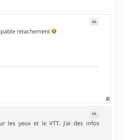
oupable relachement
H
a
u
t
 les yeux et le VTT. J'ai des infos