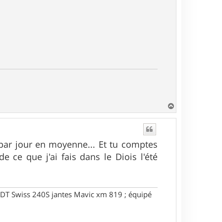
H
a
u
t
 par jour en moyenne... Et tu comptes
 ce que j'ai fais dans le Diois l'été
DT Swiss 240S jantes Mavic xm 819 ; équipé