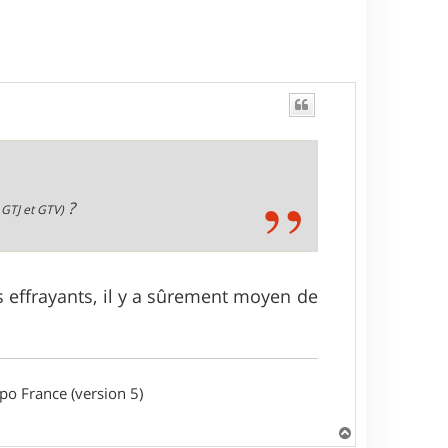
?
 GTJ et GTV)
s effrayants, il y a sûrement moyen de
o France (version 5)
H
a