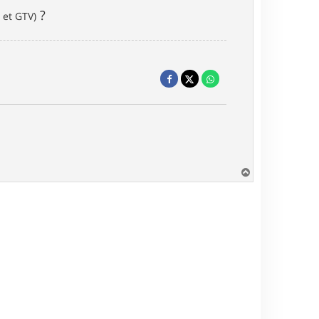
?
 et GTV)
H
a
u
t