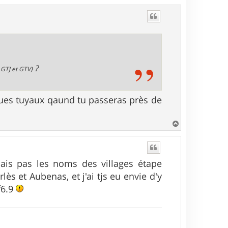
u
t
?
 GTJ et GTV)
lques tuyaux qaund tu passeras près de
H
a
u
t
ais pas les noms des villages étape
s et Aubenas, et j'ai tjs eu envie d'y
f6.9