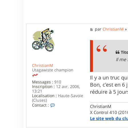
M
par
ChristianM
e
s
s
a
g
Tito
e
Il me
ChristianM
Utagawiste champion
Il y a un truc q
Messages :
910
Bon, c'est en 6
Inscription :
12 avr. 2006,
réduire à 5 jour
13:21
Localisation :
Haute-Savoie
(Cluses)
C
Contact :
ChristianM
o
X Control 410 (201
n
Le site web du cl
t
a
c