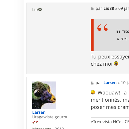
t
M
par
Lio88
»
09 ja
e
Lio88
e
r
s
C
s
h
a
r
g
Tito
i
e
s
Il me
t
i
a
n
Tu peux essayer
M
chez moi
M
par
Larsen
»
10 j
e
s
Waouaw! la p
s
mentionnés, mai
a
g
poser mes cramp
e
Larsen
Utagawiste gourou
eTrex vista HCx -
Messages :
3613