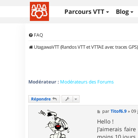
Parcours VTT
Blog
FAQ
UtagawaVTT (Randos VTT et VTTAE avec traces GPS)
Modérateur :
Modérateurs des Forums
Répondre
M
par
Titof6.9
»
09 
e
s
Hello !
s
J'aimerais fair
a
g
moins 10 jours.