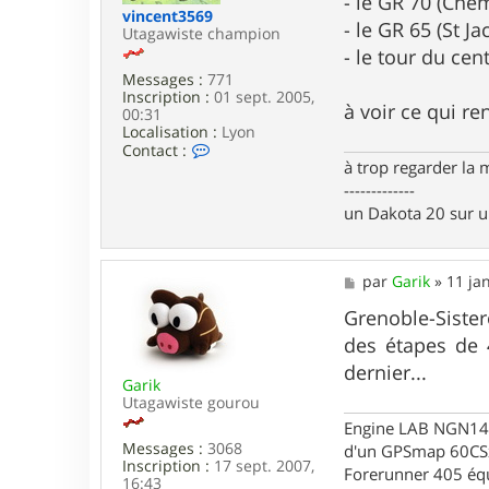
- le GR 70 (Che
v
e
vincent3569
- le GR 65 (St 
o
Utagawiste champion
n
- le tour du cen
R
Messages :
771
Inscription :
01 sept. 2005,
à voir ce qui re
00:31
Localisation :
Lyon
C
Contact :
o
à trop regarder la 
n
-------------
t
un Dakota 20 sur 
a
c
t
e
M
par
Garik
»
11 ja
r
e
v
s
Grenoble-Sister
i
s
n
des étapes de 4
a
c
g
dernier...
e
Garik
e
n
Utagawiste gourou
t
3
Engine LAB NGN140 
5
Messages :
3068
d'un GPSmap 60CS
6
Inscription :
17 sept. 2007,
Forerunner 405 éq
9
16:43