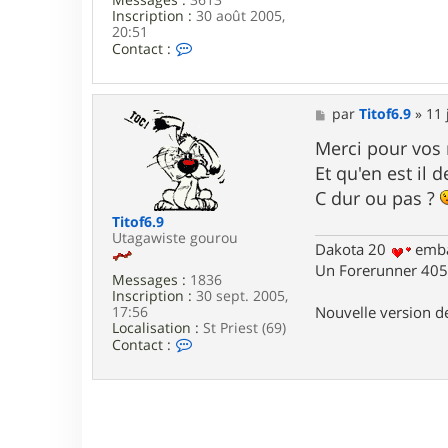
Inscription :
30 août 2005,
20:51
C
Contact :
o
n
t
a
M
par
Titof6.9
»
11 
c
e
t
s
Merci pour vos
e
s
Et qu'en est il
r
a
L
g
C dur ou pas ?
a
e
Titof6.9
r
Utagawiste gourou
s
Dakota 20
emba
e
Un Forerunner 405 
n
Messages :
1836
Inscription :
30 sept. 2005,
Nouvelle version 
17:56
Localisation :
St Priest (69)
C
Contact :
o
n
t
a
c
t