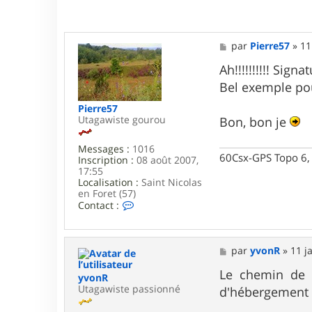
e
r
T
i
M
par
Pierre57
»
11
t
e
o
s
Ah!!!!!!!!!! Sign
f
s
6
Bel exemple pou
a
.
g
9
Pierre57
e
Utagawiste gourou
Bon, bon je
Messages :
1016
60Csx-GPS Topo 6, 
Inscription :
08 août 2007,
17:55
Localisation :
Saint Nicolas
en Foret (57)
C
Contact :
o
n
t
a
M
par
yvonR
»
11 j
c
e
t
s
Le chemin de S
yvonR
e
s
Utagawiste passionné
d'hébergement 
r
a
P
g