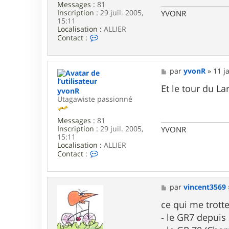
i
e
Messages :
81
e
Inscription :
29 juil. 2005,
YVONR
r
15:11
r
Localisation :
ALLIER
e
C
Contact :
5
o
7
n
t
a
M
par
yvonR
»
11 j
c
e
t
s
Et le tour du Lar
yvonR
e
s
Utagawiste passionné
r
a
y
g
v
e
Messages :
81
o
Inscription :
29 juil. 2005,
YVONR
n
15:11
R
Localisation :
ALLIER
C
Contact :
o
n
t
a
M
par
vincent3569
c
e
t
s
ce qui me trotte
e
s
- le GR7 depui
r
a
y
g