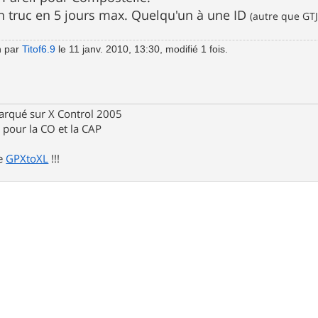
un truc en 5 jours max. Quelqu'un à une ID
(autre que GTJ
n par
Titof6.9
le 11 janv. 2010, 13:30, modifié 1 fois.
rqué sur X Control 2005
pour la CO et la CAP
de
GPXtoXL
!!!