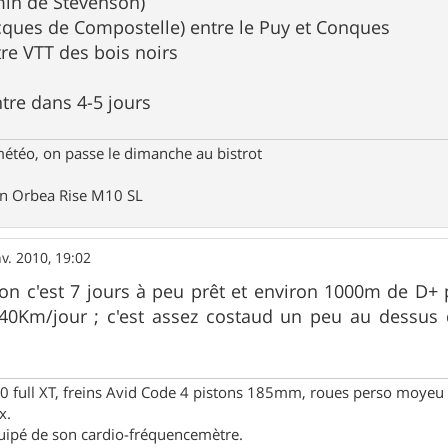
min de Stevenson)
Jacques de Compostelle) entre le Puy et Conques
tre VTT des bois noirs
ntre dans 4-5 jours
météo, on passe le dimanche au bistrot
un Orbea Rise M10 SL
nv. 2010, 19:02
on c'est 7 jours à peu prêt et environ 1000m de D+
0Km/jour ; c'est assez costaud un peu au dessus de
full XT, freins Avid Code 4 pistons 185mm, roues perso moyeu 
x.
uipé de son cardio-fréquencemètre.