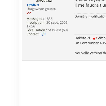
e
Il me faudrait 
Titof6.9
Utagawiste gourou
Dernière modificatio
Messages :
1836
Inscription :
30 sept. 2005,
17:56
Localisation :
St Priest (69)
C
Contact :
o
Dakota 20
emba
n
Un Forerunner 405 
t
a
c
Nouvelle version 
t
e
r
T
i
t
o
f
6
.
9