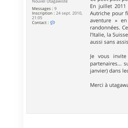
Nouvel Utagawiste
e
En juillet 2011
Messages :
9
Autriche pour f
Inscription :
24 sept. 2010,
21:05
aventure » en
C
Contact :
o
randonnées. Ce 
n
l’Italie, la Sui
t
a
aussi sans assi
c
t
e
Je vous invite
r
partenaires...
k
i
janvier) dans l
l
k
3
Merci à utagawa
4