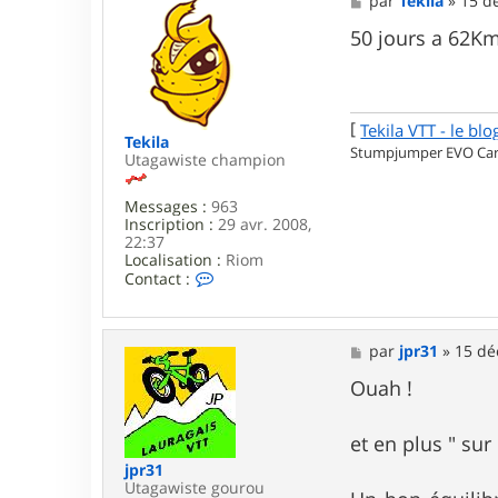
par
Tekila
»
15 dé
e
e
r
s
50 jours a 62K
G
s
a
a
r
g
i
e
k
[
Tekila VTT - le blo
Tekila
Stumpjumper EVO Carb
Utagawiste champion
Messages :
963
Inscription :
29 avr. 2008,
22:37
Localisation :
Riom
C
Contact :
o
n
t
a
M
par
jpr31
»
15 dé
c
e
t
s
Ouah !
e
s
r
a
T
g
et en plus " su
e
e
jpr31
k
Utagawiste gourou
i