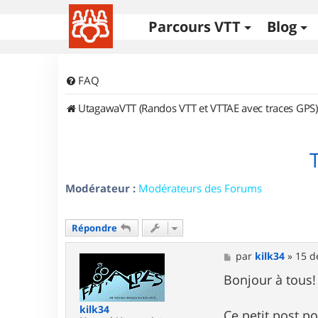
Parcours VTT
Blog
FAQ
UtagawaVTT (Randos VTT et VTTAE avec traces GPS)
Modérateur :
Modérateurs des Forums
Répondre
M
par
kilk34
»
15 d
e
s
Bonjour à tous!
s
a
kilk34
g
Ce petit post p