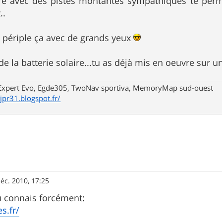
re avec des pistes montantes sympathiques te perme
..
ce périple ça avec de grands yeux
de la batterie solaire...tu as déjà mis en oeuvre sur 
xpert Evo, Egde305, TwoNav sportiva, MemoryMap sud-ouest
/jpr31.blogspot.fr/
éc. 2010, 17:25
u connais forcément:
es.fr/