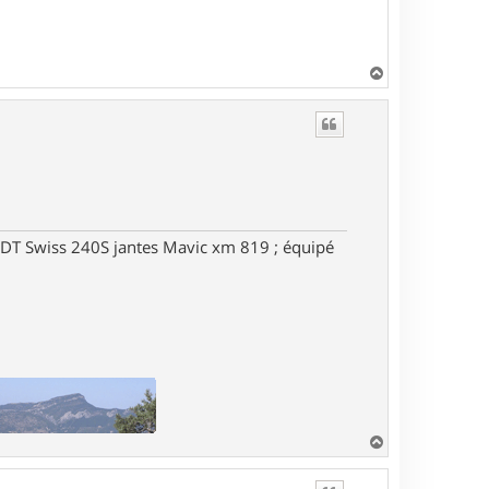
H
a
u
t
DT Swiss 240S jantes Mavic xm 819 ; équipé
H
a
u