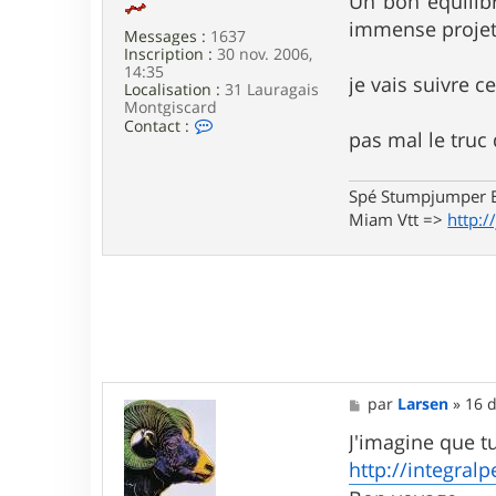
Un bon équilib
l
immense projet
a
Messages :
1637
Inscription :
30 nov. 2006,
14:35
je vais suivre 
Localisation :
31 Lauragais
Montgiscard
C
Contact :
pas mal le truc 
o
n
t
a
Spé Stumpjumper E
c
Miam Vtt =>
http:/
t
e
r
j
p
r
3
1
M
par
Larsen
»
16 d
e
s
J'imagine que t
s
http://integralp
a
g