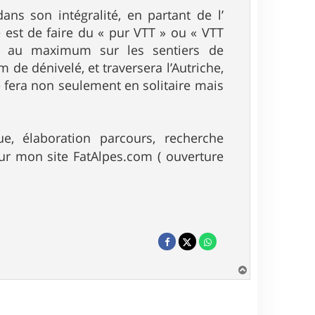
dans son intégralité, en partant de l’
e est de faire du « pur VTT » ou « VTT
ant au maximum sur les sentiers de
e dénivelé, et traversera l’Autriche,
 se fera non seulement en solitaire mais
e, élaboration parcours, recherche
ur mon site FatAlpes.com ( ouverture
H
a
u
t