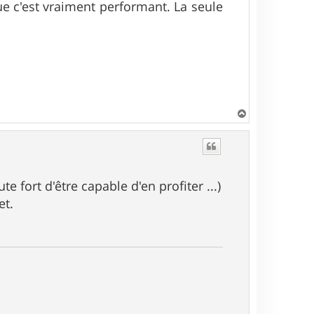
que c'est vraiment performant. La seule
H
a
u
t
te fort d'être capable d'en profiter ...)
et.