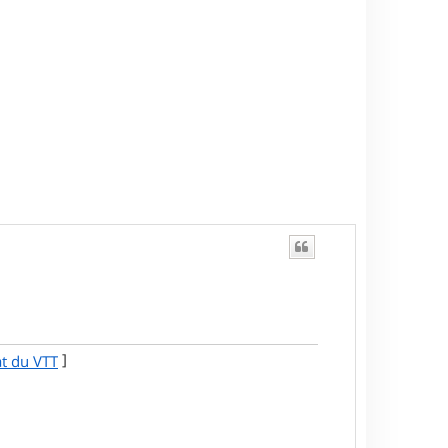
]
at du VTT