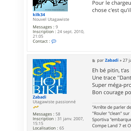
t
s
Pour le chargeur
e
s
chose c'est qu'i
r
a
kilk34
k
g
Nouvel Utagawiste
i
e
l
Messages :
9
k
Inscription :
24 sept. 2010,
3
21:05
4
C
Contact :
o
n
t
a
M
par
Zabadi
»
27 j
c
e
t
s
Eh bé pitin, t'as
e
s
Une trace ''Dant
r
a
k
g
Super méga-proje
i
e
Bon courage pou
l
k
Zabadi
3
Utagawiste passionné
4
"Arrête de parler de
"Rouler "clean" sur
Messages :
58
Inscription :
31 janv. 2007,
Sportiva "embarqué
15:15
Compe Land 7 et O
Localisation :
65