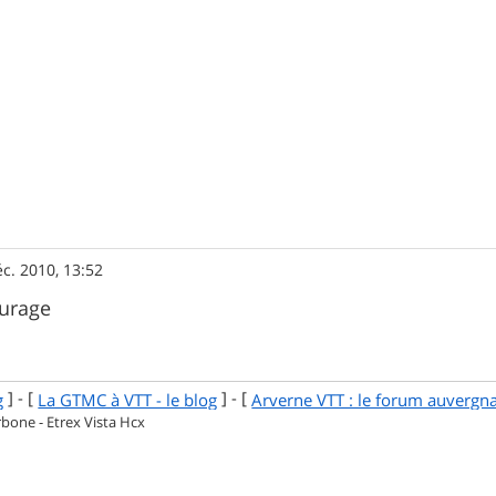
c. 2010, 13:52
ourage
] - [
] - [
g
La GTMC à VTT - le blog
Arverne VTT : le forum auvergn
one - Etrex Vista Hcx