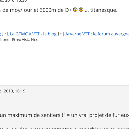
c. 2010, 15:30
m de moy/jour et 3000m de D+
... titanesque.
] - [
] - [
g
La GTMC à VTT - le blog
Arverne VTT : le forum auvergn
one - Etrex Vista Hcx
c. 2010, 16:19
r un maximum de sentiers !" = un vrai projet de furieu