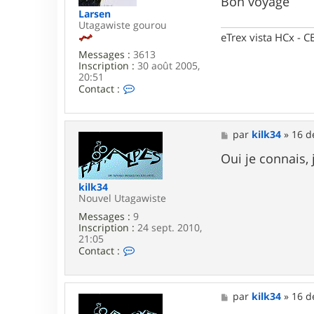
Bon voyage
e
Larsen
Utagawiste gourou
eTrex vista HCx -
Messages :
3613
Inscription :
30 août 2005,
20:51
C
Contact :
o
n
t
a
M
par
kilk34
»
16 d
c
e
t
s
Oui je connais, j
e
s
r
a
kilk34
L
g
Nouvel Utagawiste
a
e
r
Messages :
9
s
Inscription :
24 sept. 2010,
e
21:05
n
C
Contact :
o
n
t
a
M
par
kilk34
»
16 d
c
e