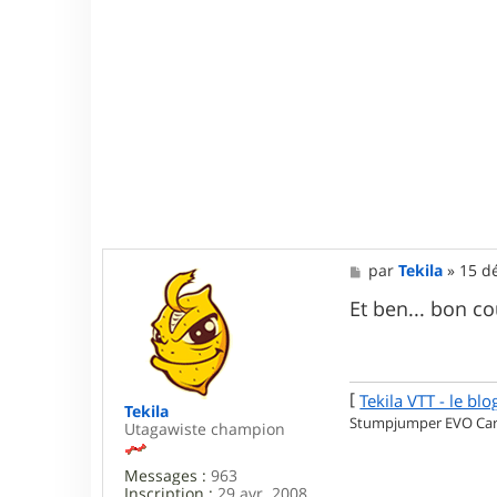
M
par
Tekila
»
15 dé
e
s
Et ben... bon c
s
a
g
e
[
Tekila VTT - le blo
Tekila
Stumpjumper EVO Carb
Utagawiste champion
Messages :
963
Inscription :
29 avr. 2008,