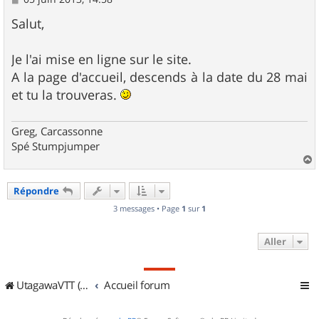
e
s
Salut,
s
a
g
Je l'ai mise en ligne sur le site.
e
A la page d'accueil, descends à la date du 28 mai
et tu la trouveras.
Greg, Carcassonne
Spé Stumpjumper
a
u
Répondre
t
3 messages • Page
1
sur
1
Aller
UtagawaVTT (Randos VTT et VTTAE avec traces GPS)
Accueil forum