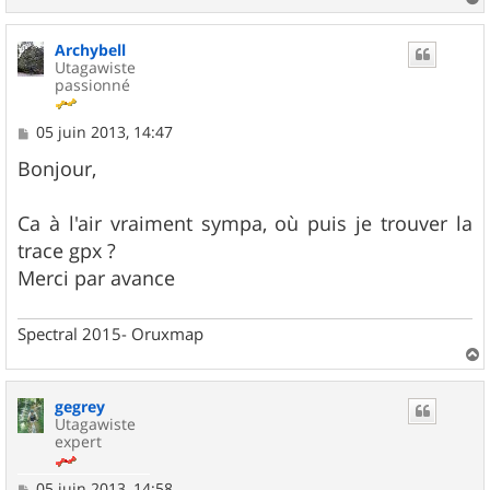
a
u
Archybell
t
Utagawiste
passionné
M
05 juin 2013, 14:47
e
s
Bonjour,
s
a
g
Ca à l'air vraiment sympa, où puis je trouver la
e
trace gpx ?
Merci par avance
Spectral 2015- Oruxmap
a
u
gegrey
t
Utagawiste
expert
M
05 juin 2013, 14:58