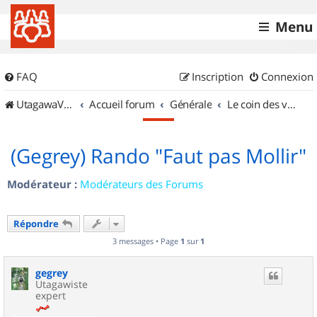
Menu
FAQ
Inscription
Connexion
UtagawaVTT (Randos VTT et VTTAE avec traces GPS)
Accueil forum
Générale
Le coin des vidéastes
(Gegrey) Rando "Faut pas Mollir"
Modérateur :
Modérateurs des Forums
Répondre
3 messages • Page
1
sur
1
gegrey
Utagawiste
expert