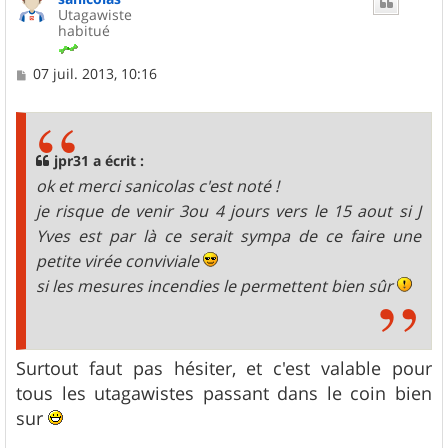
Utagawiste
habitué
M
07 juil. 2013, 10:16
e
s
s
a
g
jpr31 a écrit :
e
ok et merci sanicolas c'est noté !
je risque de venir 3ou 4 jours vers le 15 aout si J
Yves est par là ce serait sympa de ce faire une
petite virée conviviale
si les mesures incendies le permettent bien sûr
Surtout faut pas hésiter, et c'est valable pour
tous les utagawistes passant dans le coin bien
sur