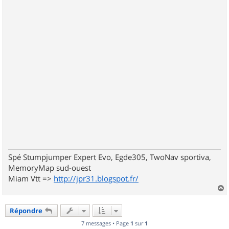
Spé Stumpjumper Expert Evo, Egde305, TwoNav sportiva,
MemoryMap sud-ouest
Miam Vtt =>
http://jpr31.blogspot.fr/
a
u
Répondre
t
7 messages • Page
1
sur
1