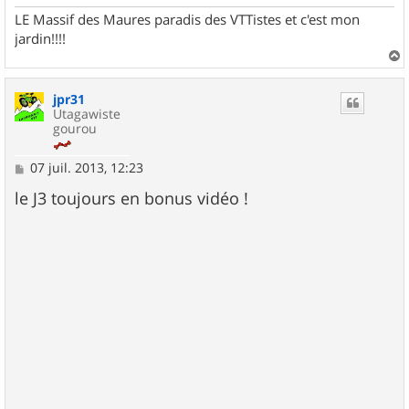
LE Massif des Maures paradis des VTTistes et c'est mon
jardin!!!!
a
u
jpr31
t
Utagawiste
gourou
M
07 juil. 2013, 12:23
e
s
le J3 toujours en bonus vidéo !
s
a
g
e