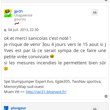
a
u
jpr31
t
Utagawiste
gourou
M
04 juil. 2013, 22:30
e
s
ok et merci sanicolas c'est noté !
s
je risque de venir 3ou 4 jours vers le 15 aout si J
a
g
Yves est par là ce serait sympa de ce faire une
e
petite virée conviviale
si les mesures incendies le permettent bien sûr
Spé Stumpjumper Expert Evo, Egde305, TwoNav sportiva,
MemoryMap sud-ouest
Miam Vtt =>
http://jpr31.blogspot.fr/
a
u
plongeur
t