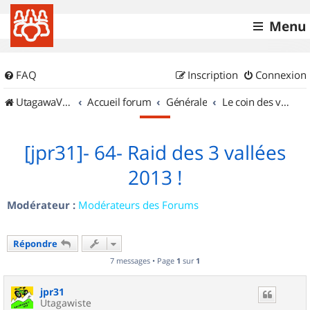
Menu
FAQ
Inscription
Connexion
UtagawaVTT (Randos VTT et VTTAE avec traces GPS)
Accueil forum
Générale
Le coin des vidéastes
[jpr31]- 64- Raid des 3 vallées
2013 !
Modérateur :
Modérateurs des Forums
Répondre
7 messages • Page
1
sur
1
jpr31
Utagawiste