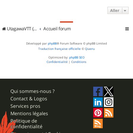
Aller
UtagawaVTT (Randos VTT et VTTAE avec traces GPS)
Accueil forum
Développé par
phpBB
® Forum Software © phpBB Limited
Traduction française officielle
©
Qiaeru
Optimized by:
phpBB SEO
Confidentialité
|
Conditions
Qui sommes-nous ?
Contact & Logos
Services pros
Mentions légales
Politique de
confidentialité