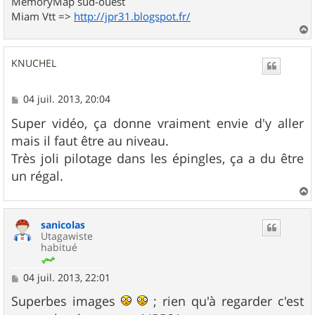
MemoryMap sud-ouest
Miam Vtt =>
http://jpr31.blogspot.fr/
a
u
KNUCHEL
t
M
04 juil. 2013, 20:04
e
s
Super vidéo, ça donne vraiment envie d'y aller
s
mais il faut être au niveau.
a
g
Très joli pilotage dans les épingles, ça a du être
e
un régal.
a
u
sanicolas
t
Utagawiste
habitué
M
04 juil. 2013, 22:01
e
s
Superbes images
; rien qu'à regarder c'est
s