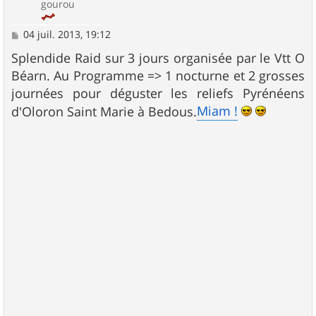
gourou
M
04 juil. 2013, 19:12
e
s
Splendide Raid sur 3 jours organisée par le Vtt O
s
Béarn. Au Programme => 1 nocturne et 2 grosses
a
g
journées pour déguster les reliefs Pyrénéens
e
Miam !
d'Oloron Saint Marie à Bedous.