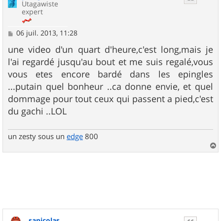
Utagawiste
expert
M
06 juil. 2013, 11:28
e
s
une video d'un quart d'heure,c'est long,mais je
s
l'ai regardé jusqu'au bout et me suis regalé,vous
a
g
vous etes encore bardé dans les epingles
e
...putain quel bonheur ..ca donne envie, et quel
dommage pour tout ceux qui passent a pied,c'est
du gachi ..LOL
un zesty sous un
edge
800
a
u
t
sanicolas