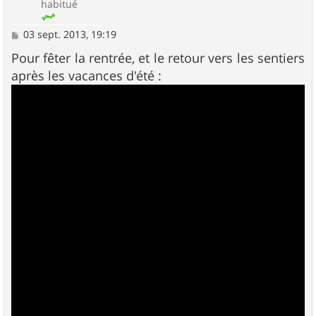
habitué
M
03 sept. 2013, 19:19
e
s
Pour fêter la rentrée, et le retour vers les sentiers
s
après les vacances d'été :
a
g
e