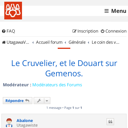
Menu
FAQ
Inscription
Connexion
UtagawaVTT (Randos VTT et VTTAE avec traces GPS)
Accueil forum
Générale
Le coin des vidéastes
Le Cruvelier, et le Douart sur
Gemenos.
Modérateur :
Modérateurs des Forums
Répondre
1 message • Page
1
sur
1
Abalone
Utagawiste