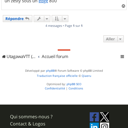
un zesty sous un
edge
800
a
u
Répondre
t
4 messages • Page
1
sur
1
Aller
UtagawaVTT (Randos VTT et VTTAE avec traces GPS)
Accueil forum
Développé par
phpBB
® Forum Software © phpBB Limited
Traduction française officielle
©
Qiaeru
Optimized by:
phpBB SEO
Confidentialité
|
Conditions
Qui sommes-nous ?
Contact & Logos