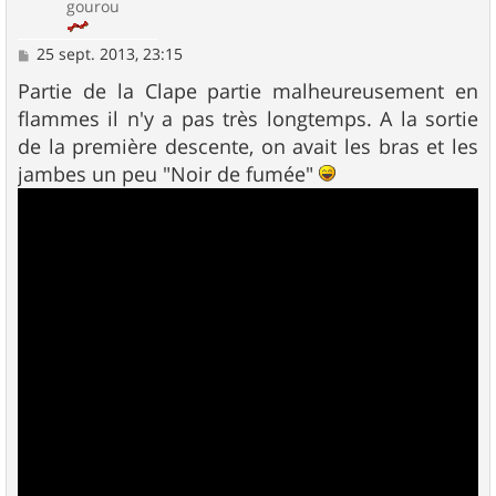
gourou
M
25 sept. 2013, 23:15
e
s
Partie de la Clape partie malheureusement en
s
flammes il n'y a pas très longtemps. A la sortie
a
g
de la première descente, on avait les bras et les
e
jambes un peu "Noir de fumée"