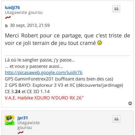
u
luidji76
t
Utagawiste gourou
M
30 sept. 2013, 21:59
e
s
Merci Robert pour ce partage, que c'est triste de
s
voir ce joli terrain de jeu tout cramé
a
g
e
Là où le sanglier passe, j'y passe...
... et vous y passerez aussi...
http://picasaweb.google.com/luidji76
GPS GaminForetrex201 (suffisant dans bien des cas)
2 GPS BAYO: Exploreur 3 V3 et XC (découverte/jardinage)
CE 3.
24
et CE 3D 1.14
V.A.E. Haibike XDURO N'DURO RX 26"
a
u
jpr31
t
Utagawiste
gourou