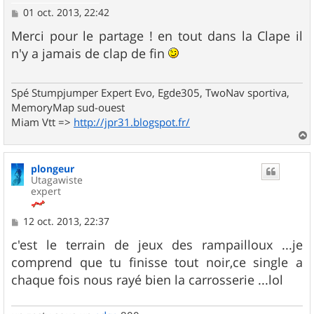
M
01 oct. 2013, 22:42
e
s
Merci pour le partage ! en tout dans la Clape il
s
n'y a jamais de clap de fin
a
g
e
Spé Stumpjumper Expert Evo, Egde305, TwoNav sportiva,
MemoryMap sud-ouest
Miam Vtt =>
http://jpr31.blogspot.fr/
a
u
plongeur
t
Utagawiste
expert
M
12 oct. 2013, 22:37
e
s
c'est le terrain de jeux des rampailloux ...je
s
comprend que tu finisse tout noir,ce single a
a
g
chaque fois nous rayé bien la carrosserie ...lol
e