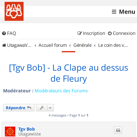
Menu
FAQ
Inscription
Connexion
UtagawaVTT (Randos VTT et VTTAE avec traces GPS)
Accueil forum
Générale
Le coin des vidéastes
[Tgv Bob] - La Clape au dessus
de Fleury
Modérateur :
Modérateurs des Forums
Répondre
4 messages • Page
1
sur
1
Tgv Bob
Utagawiste