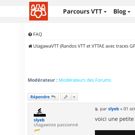
Parcours VTT
Blog
FAQ
UtagawaVTT (Randos VTT et VTTAE avec traces GP
Modérateur :
Modérateurs des Forums
Répondre
M
par
slyeb
»
01 oc
e
s
voici une petit
slyeb
s
Utagawiste passionné
a
g