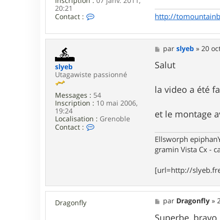
Inscription :
07 janv. 2011,
20:21
C
http://tomountain
Contact :
o
n
t
a
M
par
slyeb
»
20 oc
c
e
t
s
Salut
slyeb
e
s
Utagawiste passionné
r
a
t
g
la video a été 
o
Messages :
54
e
m
Inscription :
10 mai 2006,
a
19:24
et le montage 
s
Localisation :
Grenoble
a
C
Contact :
x
o
Ellsworph epiphan
n
gramin Vista Cx - c
t
a
c
[url=http://slyeb.
t
e
r
s
M
par
Dragonfly
»
Dragonfly
l
e
y
s
Superbe, bravo