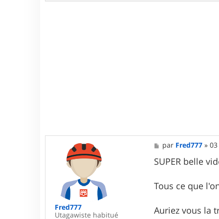
M
par
Fred777
»
03
e
s
SUPER belle vid
s
a
g
Tous ce que l'o
e
Fred777
Auriez vous la 
Utagawiste habitué