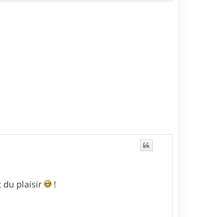
a
u
t
t du plaisir
!