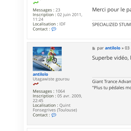
Merci pour le p
Messages :
23
Inscription :
02 juin 2011,
11:24
Localisation :
IDF
SPECIALIZED STU
C
Contact :
o
n
t
a
M
par
antilolo
»
03 
c
e
t
s
Superbe vidéo, 
e
s
r
a
F
g
antilolo
r
e
Utagawiste gourou
e
Giant Trance Adva
d
"Plus tu pédales mo
7
Messages :
1064
7
Inscription :
05 avr. 2009,
7
22:45
Localisation :
Quint
Fonsegrives (Toulouse)
C
Contact :
o
n
t