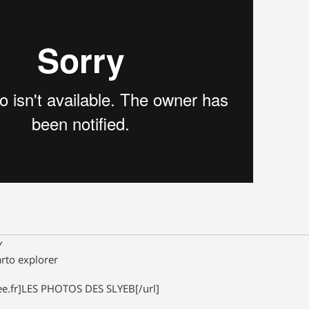
Y
arto explorer
free.fr]LES PHOTOS DES SLYEB[/url]