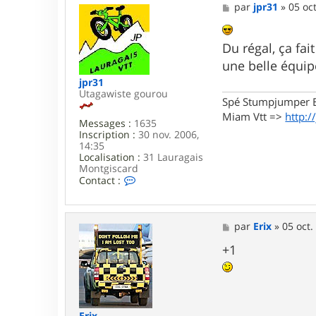
a
M
par
jpr31
»
05 oc
c
e
t
s
e
s
Du régal, ça fai
r
a
a
g
une belle équip
n
e
jpr31
t
Utagawiste gourou
i
Spé Stumpjumper E
l
Miam Vtt =>
http:/
o
Messages :
1635
l
Inscription :
30 nov. 2006,
o
14:35
Localisation :
31 Lauragais
Montgiscard
C
Contact :
o
n
t
a
M
par
Erix
»
05 oct.
c
e
t
s
+1
e
s
r
a
j
g
p
e
r
3
Erix