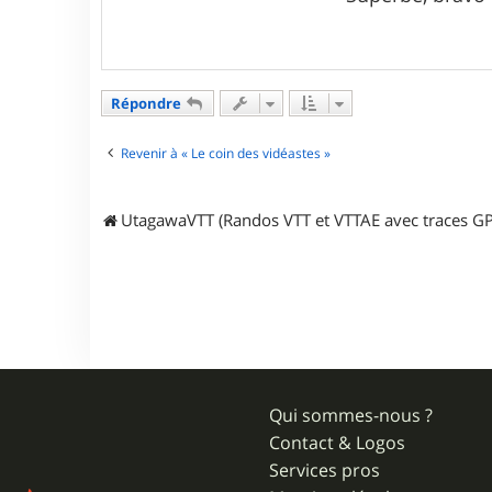
e
s
b
a
g
e
Répondre
Revenir à « Le coin des vidéastes »
UtagawaVTT (Randos VTT et VTTAE avec traces GP
Qui sommes-nous ?
Contact & Logos
Services pros