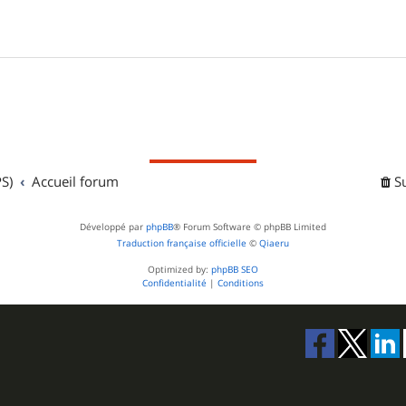
S)
Accueil forum
S
Développé par
phpBB
® Forum Software © phpBB Limited
Traduction française officielle
©
Qiaeru
Optimized by:
phpBB SEO
Confidentialité
|
Conditions