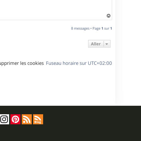
H
a
u
8 messages • Page
1
sur
1
t
Aller
upprimer les cookies
Fuseau horaire sur
UTC+02:00