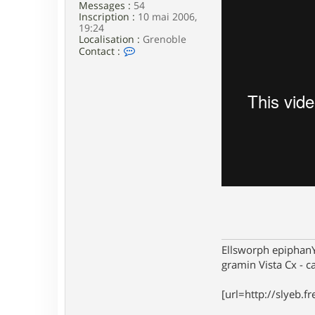
Messages :
54
e
Inscription :
10 mai 2006,
19:24
Localisation :
Grenoble
C
Contact :
o
n
t
a
c
t
e
r
s
l
y
e
b
Ellsworph epiphan
gramin Vista Cx - c
[url=http://slyeb.