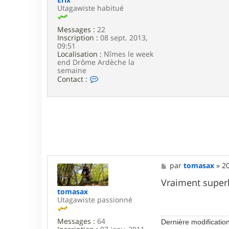
1
Utagawiste habitué
Messages :
22
Inscription :
08 sept. 2013,
09:51
Localisation :
Nîmes le week
end Drôme Ardèche la
semaine
C
Contact :
o
n
t
a
c
t
e
r
E
r
M
par
tomasax
»
20
i
e
x
s
Vraiment superb
s
tomasax
a
Utagawiste passionné
g
e
Messages :
64
Dernière modificatio