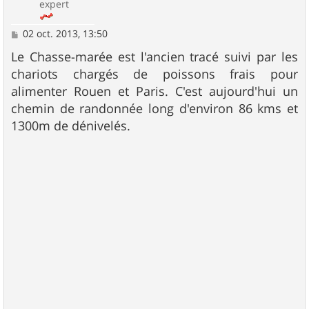
expert
M
02 oct. 2013, 13:50
e
s
Le Chasse-marée est l'ancien tracé suivi par les
s
chariots chargés de poissons frais pour
a
g
alimenter Rouen et Paris. C'est aujourd'hui un
e
chemin de randonnée long d'environ 86 kms et
1300m de dénivelés.