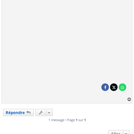
a
u
Répondre
t
1 message • Page
1
sur
1
Aller