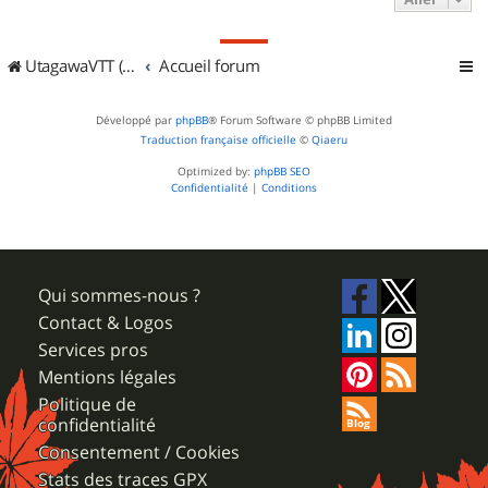
UtagawaVTT (Randos VTT et VTTAE avec traces GPS)
Accueil forum
Développé par
phpBB
® Forum Software © phpBB Limited
Traduction française officielle
©
Qiaeru
Optimized by:
phpBB SEO
Confidentialité
|
Conditions
Qui sommes-nous ?
Contact & Logos
Services pros
Mentions légales
Politique de
confidentialité
Consentement / Cookies
Stats des traces GPX