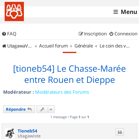
Menu
FAQ
Inscription
Connexion
UtagawaVTT (Randos VTT et VTTAE avec traces GPS)
Accueil forum
Générale
Le coin des vidéastes
[tioneb54] Le Chasse-Marée
entre Rouen et Dieppe
Modérateur :
Modérateurs des Forums
Répondre
1 message • Page
1
sur
1
Tioneb54
Utagawiste