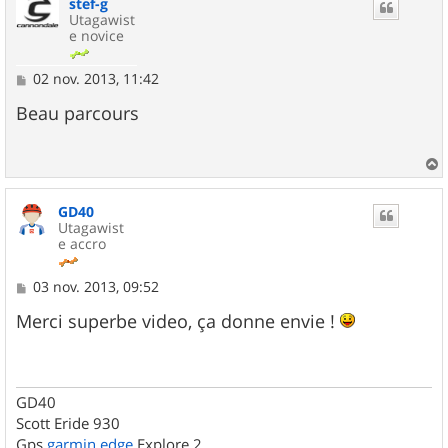
stef-g
t
Utagawist
e novice
M
02 nov. 2013, 11:42
e
s
Beau parcours
s
a
g
e
a
u
GD40
t
Utagawist
e accro
M
03 nov. 2013, 09:52
e
s
Merci superbe video, ça donne envie !
s
a
g
e
GD40
Scott Eride 930
Gps
garmin
edge
Explore 2