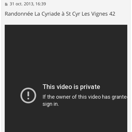
M
31 oct. 2013, 16:39
e
s
Randonnée La Cyriade à St Cyr Les Vignes 42
s
a
g
e