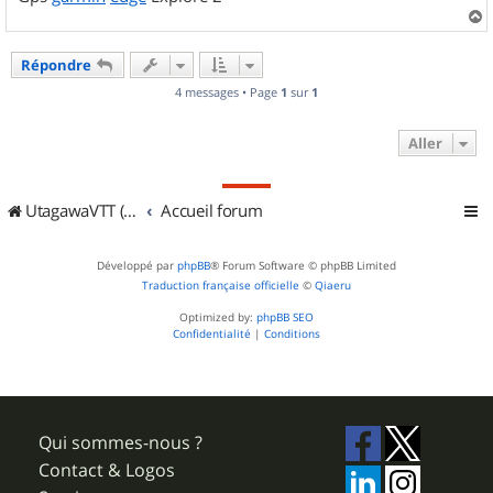
a
u
Répondre
t
4 messages • Page
1
sur
1
Aller
UtagawaVTT (Randos VTT et VTTAE avec traces GPS)
Accueil forum
Développé par
phpBB
® Forum Software © phpBB Limited
Traduction française officielle
©
Qiaeru
Optimized by:
phpBB SEO
Confidentialité
|
Conditions
Qui sommes-nous ?
Contact & Logos