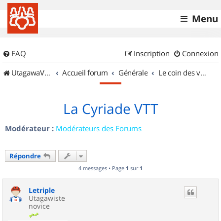
Menu
FAQ
Inscription
Connexion
UtagawaVTT (Randos VTT et VTTAE avec traces GPS)
Accueil forum
Générale
Le coin des vidéastes
La Cyriade VTT
Modérateur :
Modérateurs des Forums
Répondre
4 messages • Page
1
sur
1
Letriple
Utagawiste
novice