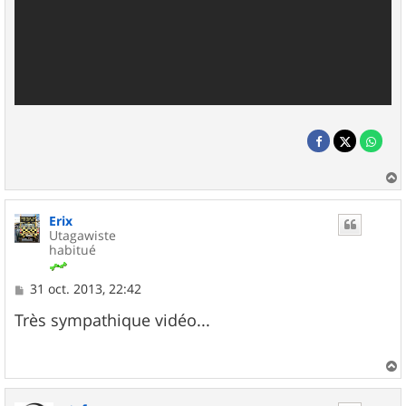
a
u
Erix
t
Utagawiste
habitué
M
31 oct. 2013, 22:42
e
s
Très sympathique vidéo...
s
a
g
e
a
u