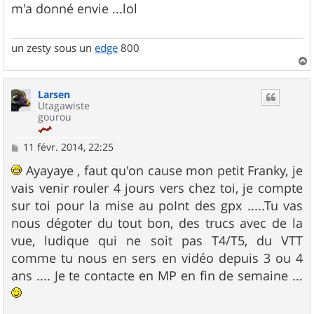
s
m'a donné envie ...lol
a
g
e
un zesty sous un
edge
800
a
u
Larsen
t
Utagawiste
gourou
M
11 févr. 2014, 22:25
e
s
Ayayaye , faut qu'on cause mon petit Franky, je
s
vais venir rouler 4 jours vers chez toi, je compte
a
g
sur toi pour la mise au poInt des gpx .....Tu vas
e
nous dégoter du tout bon, des trucs avec de la
vue, ludique qui ne soit pas T4/T5, du VTT
comme tu nous en sers en vidéo depuis 3 ou 4
ans .... Je te contacte en MP en fin de semaine ...