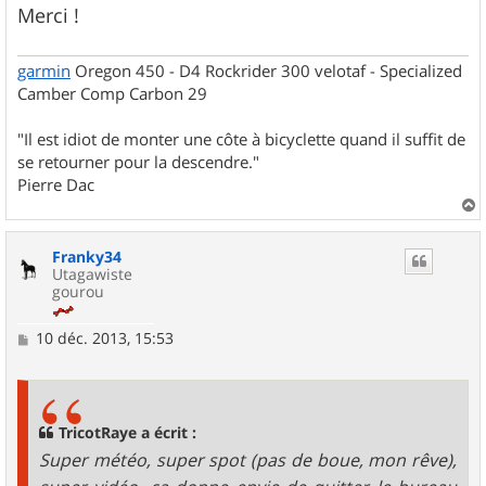
Merci !
garmin
Oregon 450 - D4 Rockrider 300 velotaf - Specialized
Camber Comp Carbon 29
"Il est idiot de monter une côte à bicyclette quand il suffit de
se retourner pour la descendre."
Pierre Dac
a
u
Franky34
t
Utagawiste
gourou
M
10 déc. 2013, 15:53
e
s
s
a
g
TricotRaye a écrit :
e
Super météo, super spot (pas de boue, mon rêve),