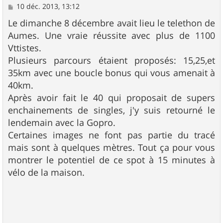
M
10 déc. 2013, 13:12
e
s
Le dimanche 8 décembre avait lieu le telethon de
s
Aumes. Une vraie réussite avec plus de 1100
a
g
Vttistes.
e
Plusieurs parcours étaient proposés: 15,25,et
35km avec une boucle bonus qui vous amenait à
40km.
Après avoir fait le 40 qui proposait de supers
enchainements de singles, j'y suis retourné le
lendemain avec la Gopro.
Certaines images ne font pas partie du tracé
mais sont à quelques mètres. Tout ça pour vous
montrer le potentiel de ce spot à 15 minutes à
vélo de la maison.