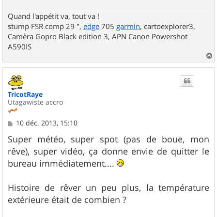
Quand l'appétit va, tout va !
stump FSR comp 29 ",
edge
705
garmin
, cartoexplorer3,
Camèra Gopro Black edition 3, APN Canon Powershot
A590IS
a
u
t
TricotRaye
Utagawiste accro
M
10 déc. 2013, 15:10
e
s
Super météo, super spot (pas de boue, mon
s
rêve), super vidéo, ça donne envie de quitter le
a
g
bureau immédiatement....
e
Histoire de rêver un peu plus, la température
extérieure était de combien ?