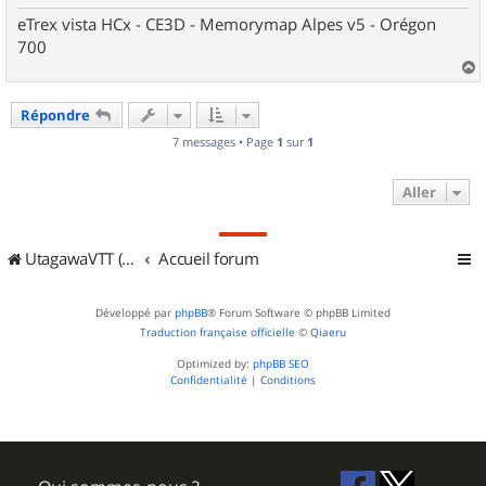
eTrex vista HCx - CE3D - Memorymap Alpes v5 - Orégon
700
a
u
Répondre
t
7 messages • Page
1
sur
1
Aller
UtagawaVTT (Randos VTT et VTTAE avec traces GPS)
Accueil forum
Développé par
phpBB
® Forum Software © phpBB Limited
Traduction française officielle
©
Qiaeru
Optimized by:
phpBB SEO
Confidentialité
|
Conditions