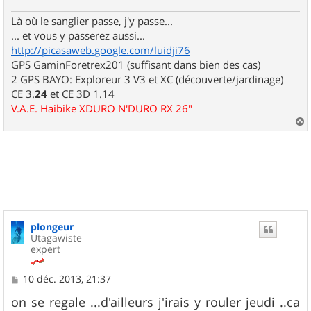
Là où le sanglier passe, j'y passe...
... et vous y passerez aussi...
http://picasaweb.google.com/luidji76
GPS GaminForetrex201 (suffisant dans bien des cas)
2 GPS BAYO: Exploreur 3 V3 et XC (découverte/jardinage)
CE 3.
24
et CE 3D 1.14
V.A.E. Haibike XDURO N'DURO RX 26"
a
u
t
plongeur
Utagawiste
expert
M
10 déc. 2013, 21:37
e
s
on se regale ...d'ailleurs j'irais y rouler jeudi ..ca