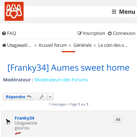
Menu
FAQ
Inscription
Connexion
UtagawaVTT (Randos VTT et VTTAE avec traces GPS)
Accueil forum
Générale
Le coin des vidéastes
[Franky34] Aumes sweet home
Modérateur :
Modérateurs des Forums
Répondre
7 messages • Page
1
sur
1
Franky34
Utagawiste
gourou