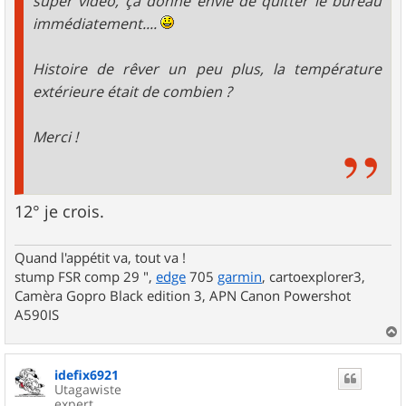
super vidéo, ça donne envie de quitter le bureau
immédiatement....
Histoire de rêver un peu plus, la température
extérieure était de combien ?
Merci !
12° je crois.
Quand l'appétit va, tout va !
stump FSR comp 29 ",
edge
705
garmin
, cartoexplorer3,
Camèra Gopro Black edition 3, APN Canon Powershot
A590IS
a
u
idefix6921
t
Utagawiste
expert