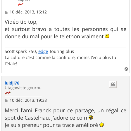
M
10 déc. 2013, 16:12
e
s
Vidéo tip top,
s
et surtout bravo a toutes les personnes qui se
a
g
donne du mal pour le telethon vraiment
e
Scott spark 750,
edge
Touring plus
La culture c'est comme la confiture, moins t'en a plus tu
l'étale!
a
u
luidji76
t
Utagawiste gourou
M
10 déc. 2013, 19:38
e
s
Merci l'ami Franck pour ce partage, un régal ce
s
spot de Castelnau, j'adore ce coin
a
g
Je suis preneur pour ta trace amélioré
e