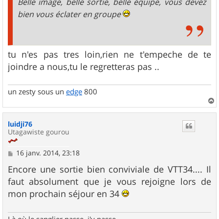
Belle image, belle sortie, belle équipe, vous devez
bien vous éclater en groupe
tu n'es pas tres loin,rien ne t'empeche de te
joindre a nous,tu le regretteras pas ..
un zesty sous un
edge
800
a
u
luidji76
t
Utagawiste gourou
M
16 janv. 2014, 23:18
e
s
Encore une sortie bien conviviale de VTT34.... Il
s
faut absolument que je vous rejoigne lors de
a
g
mon prochain séjour en 34
e
Là où le sanglier passe, j'y passe...