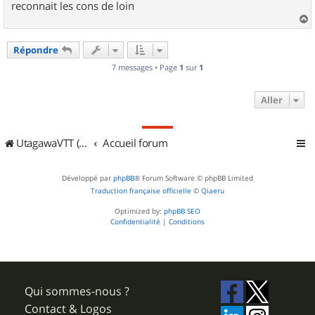
reconnait les cons de loin
a
u
Répondre
t
7 messages • Page
1
sur
1
Aller
UtagawaVTT (Randos VTT et VTTAE avec traces GPS)
Accueil forum
Développé par
phpBB
® Forum Software © phpBB Limited
Traduction française officielle
©
Qiaeru
Optimized by:
phpBB SEO
Confidentialité
|
Conditions
Qui sommes-nous ?
Contact & Logos