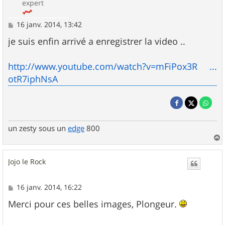
expert
M
16 janv. 2014, 13:42
e
s
je suis enfin arrivé a enregistrer la video ..
s
a
g
http://www.youtube.com/watch?v=mFiPox3R ...
e
otR7iphNsA
un zesty sous un
edge
800
a
u
Jojo le Rock
t
M
16 janv. 2014, 16:22
e
s
Merci pour ces belles images, Plongeur.
s
a