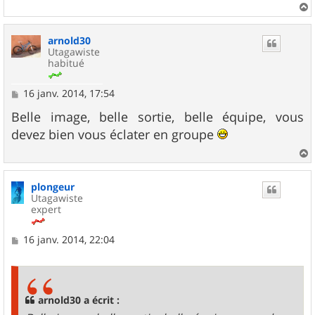
g
e
a
u
arnold30
t
Utagawiste
habitué
M
16 janv. 2014, 17:54
e
s
Belle image, belle sortie, belle équipe, vous
s
devez bien vous éclater en groupe
a
g
e
a
u
plongeur
t
Utagawiste
expert
M
16 janv. 2014, 22:04
e
s
s
a
g
arnold30 a écrit :
e