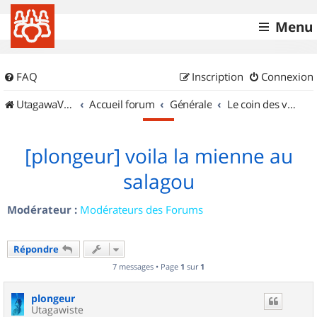
Menu
FAQ
Inscription
Connexion
UtagawaVTT (Randos VTT et VTTAE avec traces GPS)
Accueil forum
Générale
Le coin des vidéastes
[plongeur] voila la mienne au
salagou
Modérateur :
Modérateurs des Forums
Répondre
7 messages • Page
1
sur
1
plongeur
Utagawiste