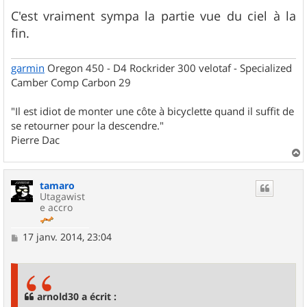
a
g
C'est vraiment sympa la partie vue du ciel à la
e
fin.
garmin
Oregon 450 - D4 Rockrider 300 velotaf - Specialized
Camber Comp Carbon 29
"Il est idiot de monter une côte à bicyclette quand il suffit de
se retourner pour la descendre."
Pierre Dac
a
u
tamaro
t
Utagawist
e accro
M
17 janv. 2014, 23:04
e
s
s
a
g
arnold30 a écrit :
e