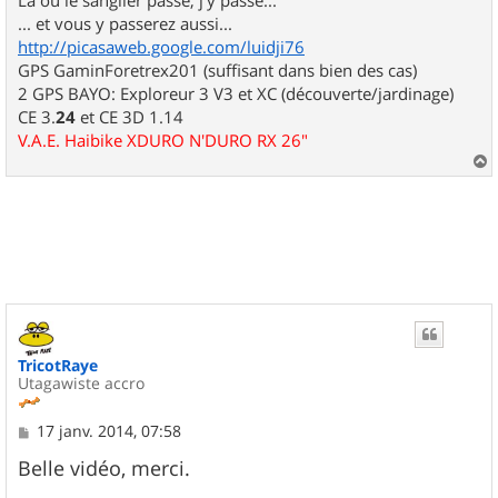
... et vous y passerez aussi...
http://picasaweb.google.com/luidji76
GPS GaminForetrex201 (suffisant dans bien des cas)
2 GPS BAYO: Exploreur 3 V3 et XC (découverte/jardinage)
CE 3.
24
et CE 3D 1.14
V.A.E. Haibike XDURO N'DURO RX 26"
a
u
t
TricotRaye
Utagawiste accro
M
17 janv. 2014, 07:58
e
s
Belle vidéo, merci.
s